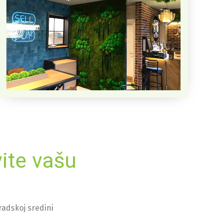
ite vašu
radskoj sredini