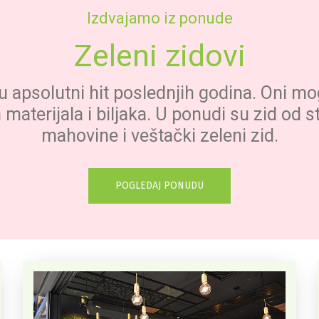
Izdvajamo iz ponude
Zeleni zidovi
u apsolutni hit poslednjih godina. Oni mog
h materijala i biljaka. U ponudi su zid od 
mahovine i veštački zeleni zid.
POGLEDAJ PONUDU