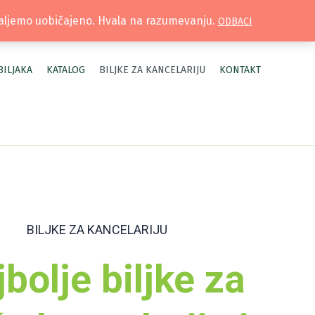
TRUŽNICA |
MOJ NALOG
šaljemo uobičajeno. Hvala na razumevanju.
ODBACI
BILJAKA
KATALOG
BILJKE ZA KANCELARIJU
KONTAKT
BILJKE ZA KANCELARIJU
bolje biljke za