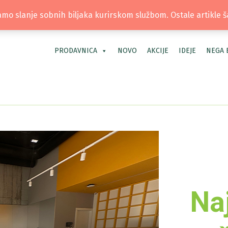
TEL: +381 66 40 40 30 | LOKACIJA: OS
mo slanje sobnih biljaka kurirskom službom. Ostale artikle 
PRODAVNICA
NOVO
AKCIJE
IDEJE
NEGA 
Naj