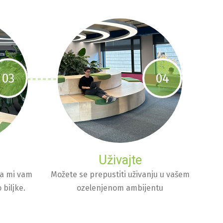
03
04
Uživajte
a mi vam
Možete se prepustiti uživanju u vašem
 biljke.
ozelenjenom ambijentu