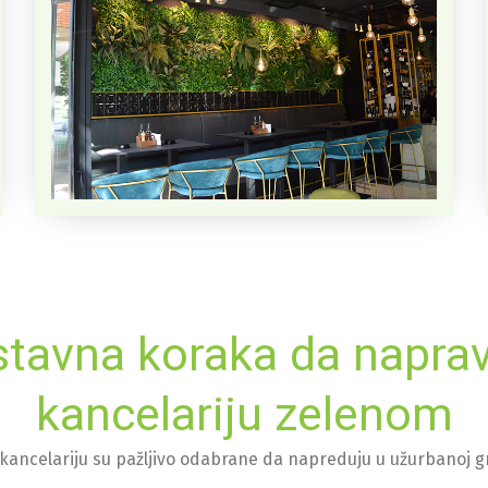
stavna koraka da naprav
kancelariju zelenom
 kancelariju su pažljivo odabrane da napreduju u užurbanoj g