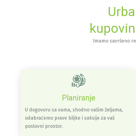
Urba
kupovini
Imamo savršeno reše
Planiranje
U dogovoru sa vama, shodno vašim željama,
odabraćemo prave biljke i saksije za vaš
poslovni prostor.