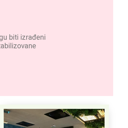
u biti izrađeni
stabilizovane