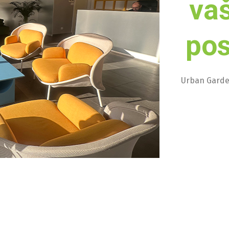
vaš
pos
Urban Garden