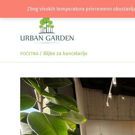
Zbog visokih temperatura privremeno obustavlja
/
Biljke za kancelariju
POČETNA