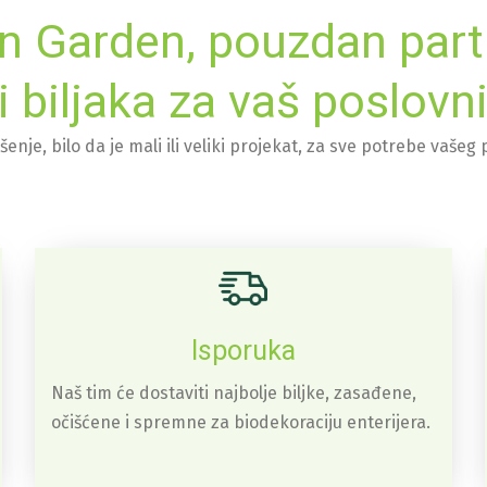
n Garden, pouzdan part
 biljaka za vaš poslovn
nje, bilo da je mali ili veliki projekat, za sve potrebe vašeg
Isporuka
Naš tim će dostaviti najbolje biljke, zasađene,
očišćene i spremne za biodekoraciju enterijera.