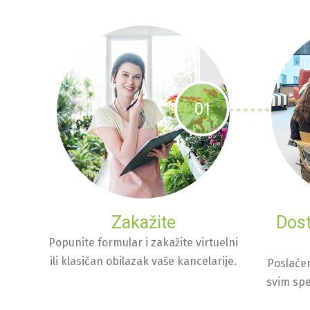
01
Zakažite
Dos
Popunite formular i zakažite virtuelni
ili klasičan obilazak vaše kancelarije.
Poslaće
svim spe