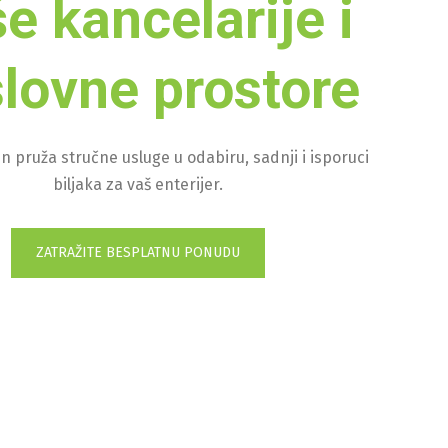
e kancelarije i
lovne prostore
 pruža stručne usluge u odabiru, sadnji i isporuci
biljaka za vaš enterijer.
ZATRAŽITE BESPLATNU PONUDU