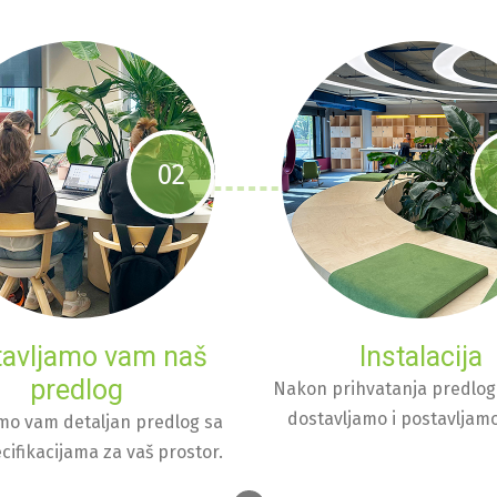
02
tavljamo vam naš
Instalacija
predlog
Nakon prihvatanja predlog
dostavljamo i postavljamo
mo vam detaljan predlog sa
cifikacijama za vaš prostor.