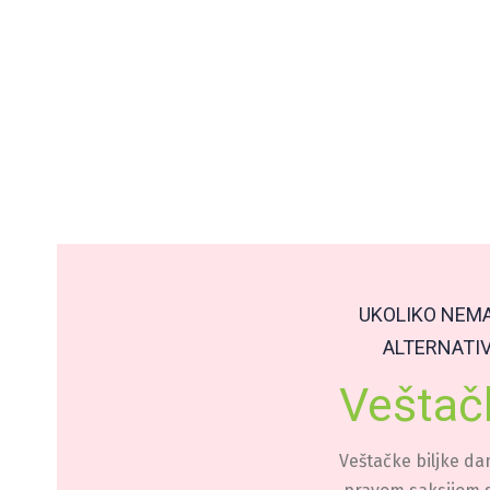
UKOLIKO NEMA
ALTERNATIV
Veštač
Veštačke biljke da