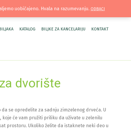
TRUŽNICA |
MOJ NALOG
šaljemo uobičajeno. Hvala na razumevanju.
ODBACI
BILJAKA
KATALOG
BILJKE ZA KANCELARIJU
KONTAKT
za dvorište
o da se opredelite za sadnju zimzelenog drveća. U
, koje će vam pružiti priliku da uživate u zelenilu
at prostoru. Ukoliko želite da istaknete neki deo u