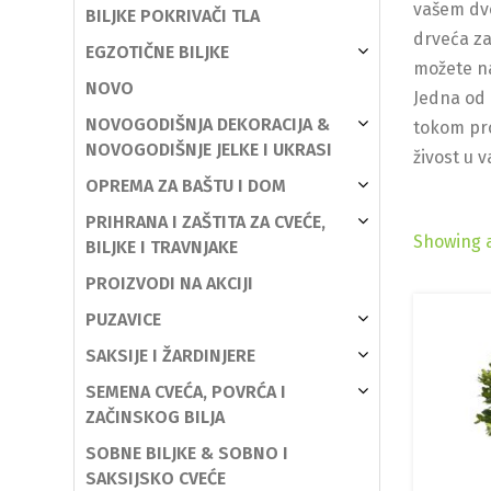
vašem dvo
BILJKE POKRIVAČI TLA
drveća za
EGZOTIČNE BILJKE
možete na
NOVO
Jedna od 
NOVOGODIŠNJA DEKORACIJA &
tokom pro
NOVOGODIŠNJE JELKE I UKRASI
živost u v
OPREMA ZA BAŠTU I DOM
PRIHRANA I ZAŠTITA ZA CVEĆE,
Showing a
BILJKE I TRAVNJAKE
PROIZVODI NA AKCIJI
PUZAVICE
SAKSIJE I ŽARDINJERE
SEMENA CVEĆA, POVRĆA I
ZAČINSKOG BILJA
SOBNE BILJKE & SOBNO I
SAKSIJSKO CVEĆE