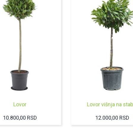
DO
25.900,00 RSD
Lovor
Lovor višnja na stab
10.800,00
RSD
12.000,00
RSD