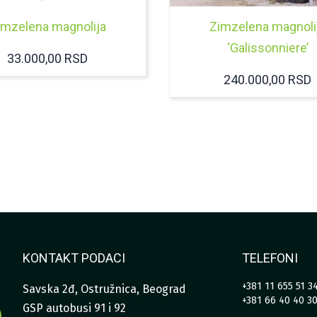
imzelena magnolija
Zimzelena magnoli
‘Galissonniere’
33.000,00
RSD
240.000,00
RSD
KONTAKT PODACI
TELEFONI
+381 11 655 51 3
Savska 2đ, Ostružnica, Beograd
+381 66 40 40 3
GSP autobusi 91 i 92