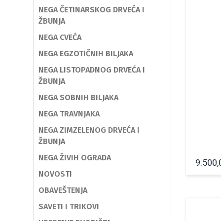
NEGA ČETINARSKOG DRVEĆA I
ŽBUNJA
NEGA CVEĆA
NEGA EGZOTIČNIH BILJAKA
NEGA LISTOPADNOG DRVEĆA I
ŽBUNJA
NEGA SOBNIH BILJAKA
NEGA TRAVNJAKA
NEGA ZIMZELENOG DRVEĆA I
ŽBUNJA
NEGA ŽIVIH OGRADA
9.500
NOVOSTI
OBAVEŠTENJA
SAVETI I TRIKOVI