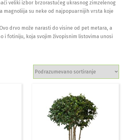
aći veliki izbor brzorastućeg ukrasnog zimzelenog
a magnoliija su neke od najpopuarnijih vrsta koje
. Ovo drvo može narasti do visine od pet metara, a
 i fotiniju, koja svojim živopisnim listovima unosi