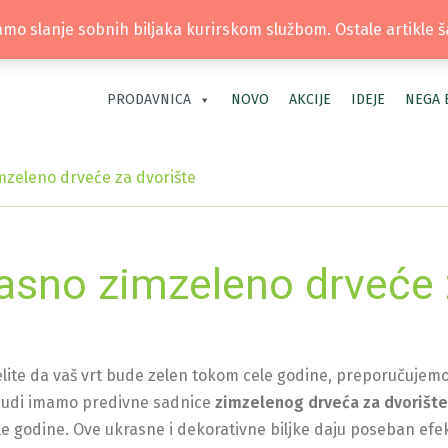
TEL: +381 66 40 40 30 | LOKACIJA: OS
mo slanje sobnih biljaka kurirskom službom. Ostale artikle 
PRODAVNICA
NOVO
AKCIJE
IDEJE
NEGA 
mzeleno drveće za dvorište
asno zimzeleno drveće 
elite da vaš vrt bude zelen tokom cele godine, preporučujem
nudi imamo predivne sadnice
zimzelenog drveća za dvorište
e godine. Ove ukrasne i dekorativne biljke daju poseban efek