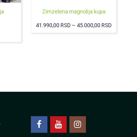
ja
Zimzelena magnolija kupa
RASPON
41.990,00
RSD
–
45.000,00
RSD
CENA:
OD
41.990,00
DO
45.000,00
4
0