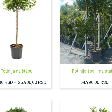
Fotinija na štapu
Fotinija špalir na sta
RASPON
,00
RSD
–
25.900,00
RSD
54.990,00
RSD
CENA:
OD
9.500,00 RSD