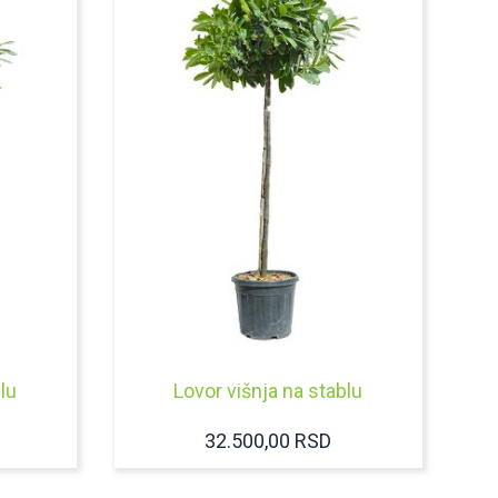
lu
Lovor višnja na stablu
32.500,00
RSD