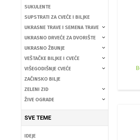
SUKULENTE
SUPSTRATI ZA CVEĆE I BILJKE
UKRASNE TRAVE I SEMENA TRAVE
UKRASNO DRVEĆE ZA DVORIŠTE
UKRASNO ŽBUNJE
VEŠTAČKE BILJKE I CVEĆE
B
VIŠEGODIŠNJE CVEĆE
ZAČINSKO BILJE
ZELENI ZID
ŽIVE OGRADE
SVE TEME
IDEJE