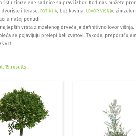
rištu zimzelene sadnice su pravi izbor. Kod nas možete pron
 dvorište i terase.
, božikovina,
, zimzelen
FOTINIJA
LOVOR VIŠNJA
ći u našoj ponudi.
najlepših vrsta zimzelenog drveća je definitivno lovor višnja
leća se pojavljuju prelepi beli cvetovi. Takođe, preporučujemo
aš vrt.
ll 15 results