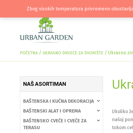
Zbog visokih temperatura privremeno obustavlja
/
/
Ukrasno zi
POČETNA
UKRASNO DRVEĆE ZA DVORIŠTE
Ukr
NAŠ ASORTIMAN
BAŠTENSKA I KUĆNA DEKORACIJA
BAŠTENSKI ALAT I OPREMA
Ukoliko ž
našoj po
BAŠTENSKO CVEĆE I CVEĆE ZA
TERASU
tokom cel