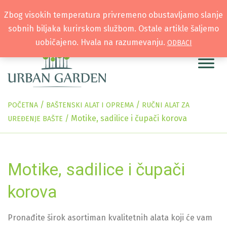
Zbog visokih temperatura privremeno obustavljamo slanje
sobnih biljaka kurirskom službom. Ostale artikle šaljemo
uobičajeno. Hvala na razumevanju.
ODBACI
/
/
POČETNA
BAŠTENSKI ALAT I OPREMA
RUČNI ALAT ZA
/
Motike, sadilice i čupači korova
UREĐENJE BAŠTE
Motike, sadilice i čupači
korova
Pronađite širok asortiman kvalitetnih alata koji će vam