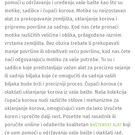
pomoći u održavanju i uređenju vaše bašte kao što su
motike, sadilice i čupači korova. Motike su neizostavan
alat za prekopavanje zemljišta, uklanjanje korova i
pripremu površine za sadnju. Kod nas ćete pronaći
motike različitih veličina i oblika, prilagođene raznim
vrstama zemljišta. Bez obzira trebate li prekopavati
manje površine ili obrađivati veću površinu, kod nas ćete
naći odgovarajuću motiku za vaše potrebe. Tu su i
sadilice koje predstavljaju važan alat za precizno sejanje
ili sadnju biljaka koje će omogućiti da sadnja vaših
biljaka bude brži i precizniji proces. Čupači korova će
olakšati uklanjanje korova iz vaše bašte. Naša kolekcija
čupača korova nudi različite stilove i mehanizme za
uklanjanje korova, omogućujući vam da lako izvučete
koren i sprečite dalji rast. Posetite naš rasadnik ili
poručite oniline i odaberite kvalitetan
koji
BAŠTENSKI ALAT
će vam pomoći u održavanju vaše bašte i olakšati rad.