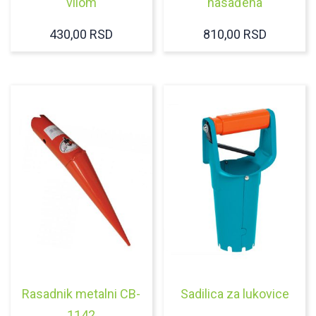
vilom
nasađena
430,00
RSD
810,00
RSD
Rasadnik metalni CB-
Sadilica za lukovice
1142