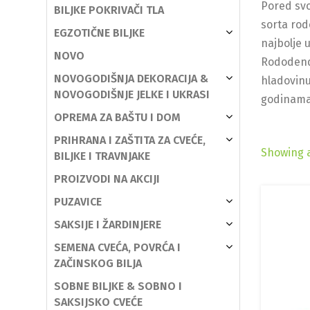
Pored svo
BILJKE POKRIVAČI TLA
sorta rod
EGZOTIČNE BILJKE
najbolje u
NOVO
Rododendr
NOVOGODIŠNJA DEKORACIJA &
hladovinu
NOVOGODIŠNJE JELKE I UKRASI
godinama.
OPREMA ZA BAŠTU I DOM
PRIHRANA I ZAŠTITA ZA CVEĆE,
Showing a
BILJKE I TRAVNJAKE
PROIZVODI NA AKCIJI
PUZAVICE
SAKSIJE I ŽARDINJERE
SEMENA CVEĆA, POVRĆA I
ZAČINSKOG BILJA
SOBNE BILJKE & SOBNO I
SAKSIJSKO CVEĆE