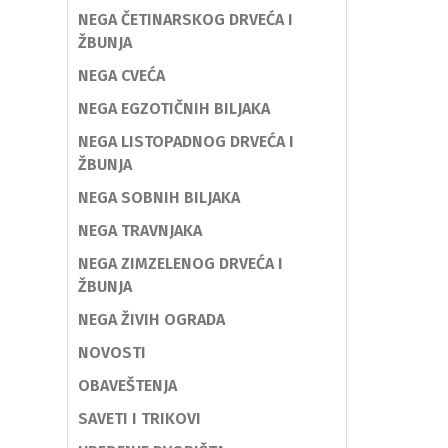
NEGA ČETINARSKOG DRVEĆA I
ŽBUNJA
NEGA CVEĆA
NEGA EGZOTIČNIH BILJAKA
NEGA LISTOPADNOG DRVEĆA I
ŽBUNJA
NEGA SOBNIH BILJAKA
NEGA TRAVNJAKA
NEGA ZIMZELENOG DRVEĆA I
ŽBUNJA
NEGA ŽIVIH OGRADA
NOVOSTI
OBAVEŠTENJA
SAVETI I TRIKOVI