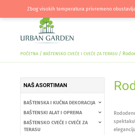
Zbog visokih temperatura privremeno obustavlja
/
/
Rodo
POČETNA
BAŠTENSKO CVEĆE I CVEĆE ZA TERASU
Rod
NAŠ ASORTIMAN
BAŠTENSKA I KUĆNA DEKORACIJA
BAŠTENSKI ALAT I OPREMA
Rododendr
spektakul
BAŠTENSKO CVEĆE I CVEĆE ZA
TERASU
elegancij