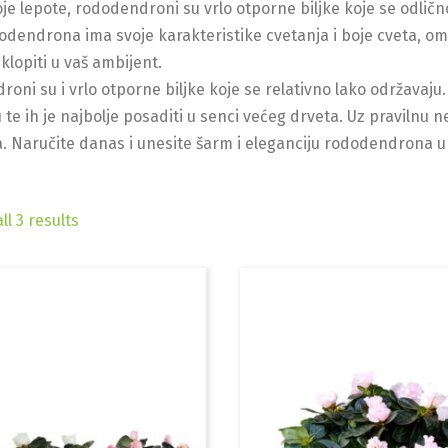
je lepote, rododendroni su vrlo otporne biljke koje se odličn
odendrona ima svoje karakteristike cvetanja i boje cveta, om
klopiti u vaš ambijent.
oni su i vrlo otporne biljke koje se relativno lako održavaju. 
 te ih je najbolje posaditi u senci većeg drveta. Uz pravilnu n
 Naručite danas i unesite šarm i eleganciju rododendrona u 
ll 3 results