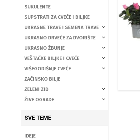
SUKULENTE
SUPSTRATI ZA CVEĆE I BILJKE
UKRASNE TRAVE I SEMENA TRAVE
UKRASNO DRVEĆE ZA DVORIŠTE
UKRASNO ŽBUNJE
VEŠTAČKE BILJKE I CVEĆE
VIŠEGODIŠNJE CVEĆE
ZAČINSKO BILJE
ZELENI ZID
ŽIVE OGRADE
SVE TEME
IDEJE