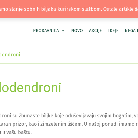
TEL: +381 66 40 40 30 | LOKACIJA: OS
mo slanje sobnih biljaka kurirskom službom. Ostale artikle 
PRODAVNICA
NOVO
AKCIJE
IDEJE
NEGA 
dendroni
odendroni
oni su žbunaste biljke koje oduševljavaju svojim bogatim, ve
aran prizor, kao i zimzelenim lišćem. U našoj ponudi imamo ra
u u vašu baštu.