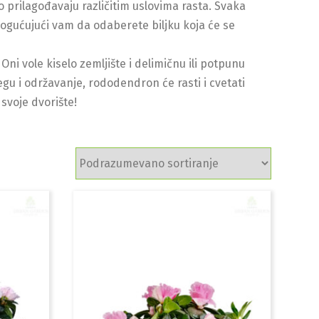
o prilagođavaju različitim uslovima rasta. Svaka
ogućujući vam da odaberete biljku koja će se
Oni vole kiselo zemljište i delimičnu ili potpunu
egu i održavanje, rododendron će rasti i cvetati
svoje dvorište!