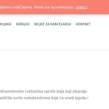
TRUŽNICA |
MOJ NALOG
šaljemo uobičajeno. Hvala na razumevanju.
ODBACI
BILJAKA
KATALOG
BILJKE ZA KANCELARIJU
KONTAKT
ličanstevnim cvetovima raznih boja koji stvaraju
zličite sorte rododendrona koje će uneti lepotu i