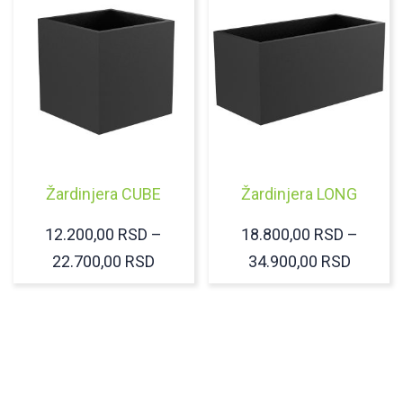
Žardinjera CUBE
Žardinjera LONG
12.200,00
RSD
–
18.800,00
RSD
–
RASPON
RASPO
22.700,00
RSD
34.900,00
RSD
CENA:
CENA:
OD
OD
12.200,00 RSD
18.800
DO
DO
22.700,00 RSD
34.900