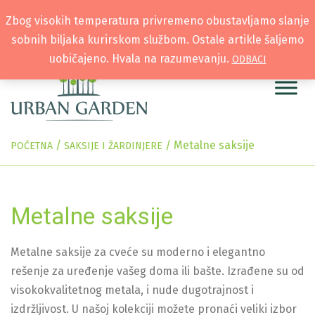
Zbog visokih temperatura privremeno obustavljamo slanje
sobnih biljaka kurirskom službom. Ostale artikle šaljemo
uobičajeno. Hvala na razumevanju.
ODBACI
/
/
Metalne saksije
POČETNA
SAKSIJE I ŽARDINJERE
Metalne saksije
Metalne saksije za cveće su moderno i elegantno
rešenje za uređenje vašeg doma ili bašte. Izrađene su od
visokokvalitetnog metala, i nude dugotrajnost i
izdržljivost. U našoj kolekciji možete pronaći veliki izbor