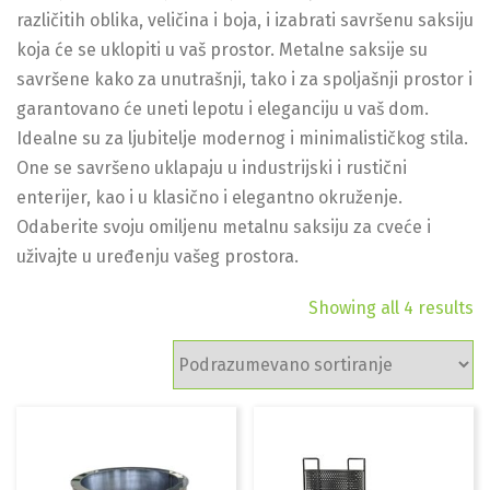
različitih oblika, veličina i boja, i izabrati savršenu saksiju
koja će se uklopiti u vaš prostor. Metalne saksije su
savršene kako za unutrašnji, tako i za spoljašnji prostor i
garantovano će uneti lepotu i eleganciju u vaš dom.
Idealne su za ljubitelje modernog i minimalističkog stila.
One se savršeno uklapaju u industrijski i rustični
enterijer, kao i u klasično i elegantno okruženje.
Odaberite svoju omiljenu metalnu saksiju za cveće i
uživajte u uređenju vašeg prostora.
Showing all 4 results