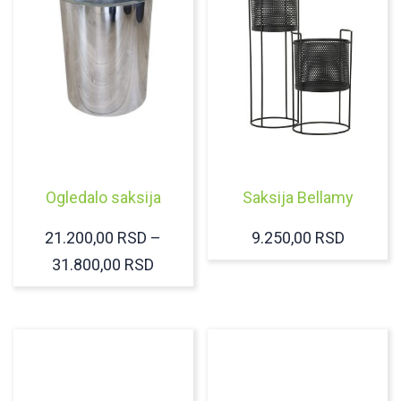
Ogledalo saksija
Saksija Bellamy
21.200,00
RSD
–
9.250,00
RSD
RASPON
31.800,00
RSD
CENA:
OD
21.200,00 RSD
DO
31.800,00 RSD