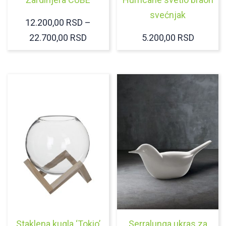
svećnjak
12.200,00
RSD
–
RASPON
22.700,00
RSD
5.200,00
RSD
CENA:
OD
12.200,00 RSD
DO
22.700,00 RSD
Staklena kugla ‘Tokio’
Serralunga ukras za