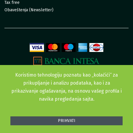
Tax free
Obaveštenja (Newsletter)
Koristimo tehnologiju poznatu kao „kolačići“ za
prikupljanje i analizu podataka, kao i za
prikazivanje oglašavanja, na osnovu vašeg profila i
navika pregledanja sajta.
Sva prava zadržana. © 2015-2022 Urban Garden doo
PRIHVATI