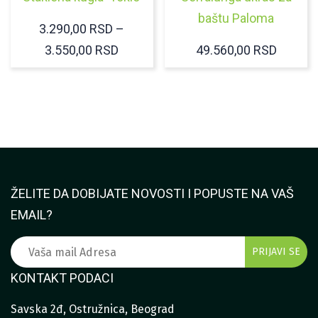
baštu Paloma
3.290,00
RSD
–
RASPON
3.550,00
RSD
49.560,00
RSD
CENA:
OD
3.290,00 RSD
DO
3.550,00 RSD
ŽELITE DA DOBIJATE NOVOSTI I POPUSTE NA VAŠ
EMAIL?
KONTAKT PODACI
Savska 2đ, Ostružnica, Beograd