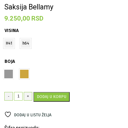
Saksija Bellamy
9.250,00
RSD
VISINA
H41
h64
BOJA
Saksija
-
+
DODAJ U KORPU
Bellamy
količina
DODAJ U LISTU ŽELJA
Šifra proizvoda: