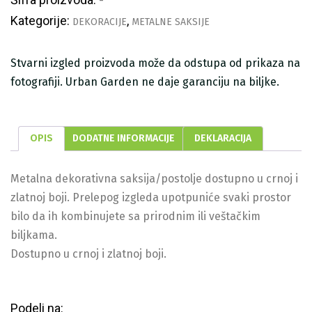
-
Kategorije:
,
DEKORACIJE
METALNE SAKSIJE
Stvarni izgled proizvoda može da odstupa od prikaza na
fotografiji. Urban Garden ne daje garanciju na biljke.
OPIS
DODATNE INFORMACIJE
DEKLARACIJA
Metalna dekorativna saksija/postolje dostupno u crnoj i
zlatnoj boji. Prelepog izgleda upotpuniće svaki prostor
bilo da ih kombinujete sa prirodnim ili veštačkim
biljkama.
Dostupno u crnoj i zlatnoj boji.
Podeli na: