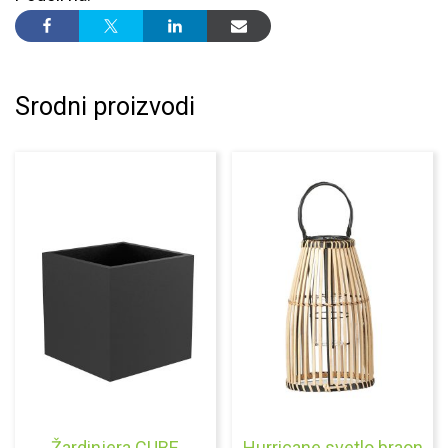
Srodni proizvodi
Žardinjera CUBE
Hurricane svetlo braon