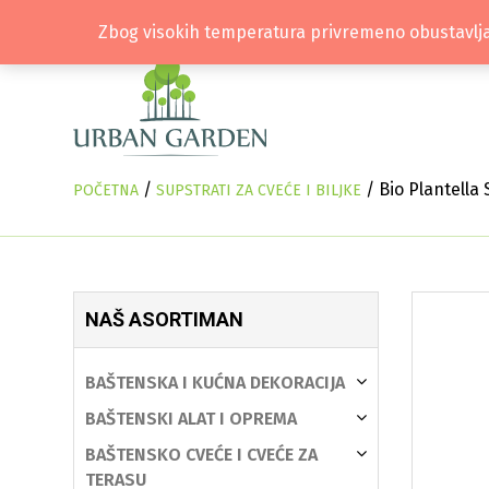
Zbog visokih temperatura privremeno obustavlja
/
/ Bio Plantella 
POČETNA
SUPSTRATI ZA CVEĆE I BILJKE
NAŠ ASORTIMAN
BAŠTENSKA I KUĆNA DEKORACIJA
BAŠTENSKI ALAT I OPREMA
BAŠTENSKO CVEĆE I CVEĆE ZA
TERASU