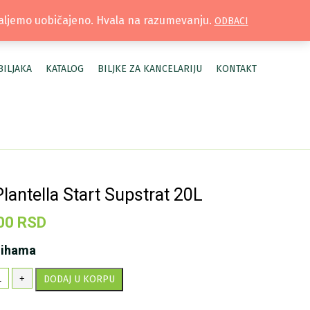
TRUŽNICA |
MOJ NALOG
šaljemo uobičajeno. Hvala na razumevanju.
ODBACI
BILJAKA
KATALOG
BILJKE ZA KANCELARIJU
KONTAKT
Plantella Start Supstrat 20L
00
RSD
lihama
o
+
DODAJ U KORPU
antella
art