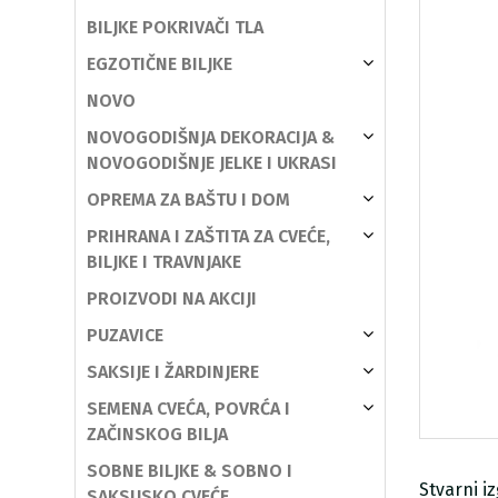
BILJKE POKRIVAČI TLA
EGZOTIČNE BILJKE
NOVO
NOVOGODIŠNJA DEKORACIJA &
NOVOGODIŠNJE JELKE I UKRASI
OPREMA ZA BAŠTU I DOM
PRIHRANA I ZAŠTITA ZA CVEĆE,
BILJKE I TRAVNJAKE
PROIZVODI NA AKCIJI
PUZAVICE
SAKSIJE I ŽARDINJERE
SEMENA CVEĆA, POVRĆA I
ZAČINSKOG BILJA
SOBNE BILJKE & SOBNO I
Stvarni i
SAKSIJSKO CVEĆE