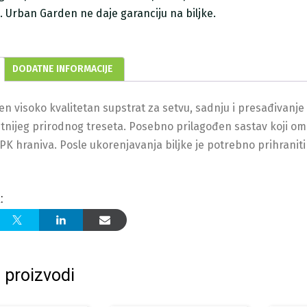
ji. Urban Garden ne daje garanciju na biljke.
DODATNE INFORMACIJE
en visoko kvalitetan supstrat za setvu, sadnju i presađivanje 
etnijeg prirodnog treseta. Posebno prilagođen sastav koji o
K hraniva. Posle ukorenjavanja biljke je potrebno prihranit
:
 proizvodi