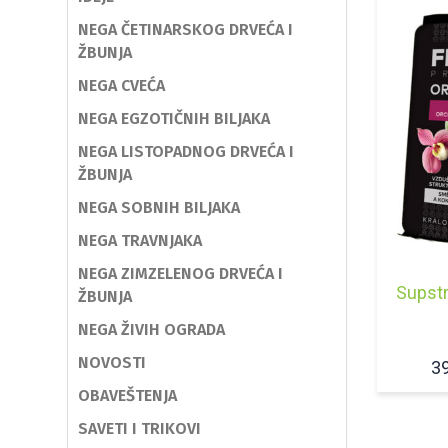
NEGA ČETINARSKOG DRVEĆA I
ŽBUNJA
NEGA CVEĆA
NEGA EGZOTIČNIH BILJAKA
NEGA LISTOPADNOG DRVEĆA I
ŽBUNJA
NEGA SOBNIH BILJAKA
NEGA TRAVNJAKA
NEGA ZIMZELENOG DRVEĆA I
Supstr
ŽBUNJA
NEGA ŽIVIH OGRADA
NOVOSTI
3
OBAVEŠTENJA
SAVETI I TRIKOVI