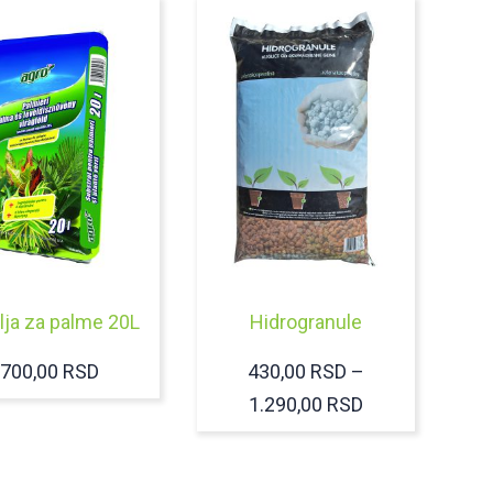
ja za palme 20L
Hidrogranule
700,00
RSD
430,00
RSD
–
RASPON
1.290,00
RSD
CENA:
OD