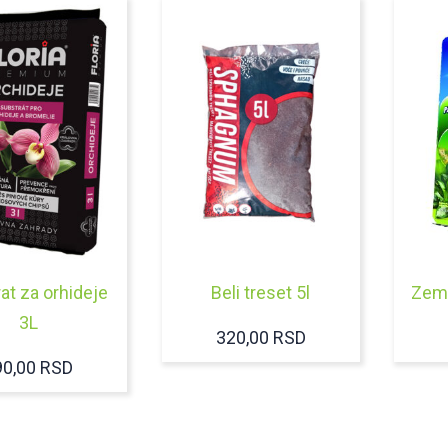
at za orhideje
Beli treset 5l
Zeml
3L
320,00
RSD
90,00
RSD