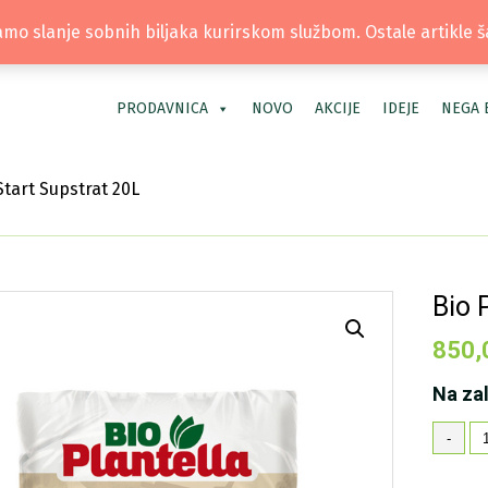
TEL: +381 66 40 40 30 | LOKACIJA: OS
mo slanje sobnih biljaka kurirskom službom. Ostale artikle 
PRODAVNICA
NOVO
AKCIJE
IDEJE
NEGA 
Start Supstrat 20L
Bio 
850,
Na za
Bi
-
Pl
St