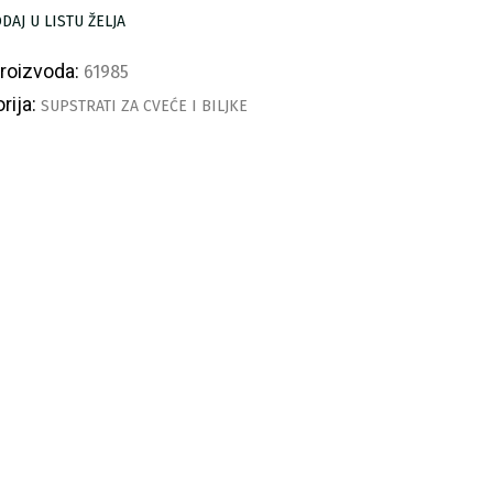
pstrat
DAJ U LISTU ŽELJA
L
ličina
proizvoda:
61985
rija:
SUPSTRATI ZA CVEĆE I BILJKE