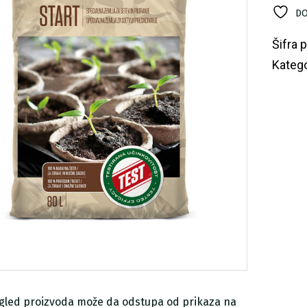
Su
DO
20
ko
Šifra 
Katego
zgled proizvoda može da odstupa od prikaza na