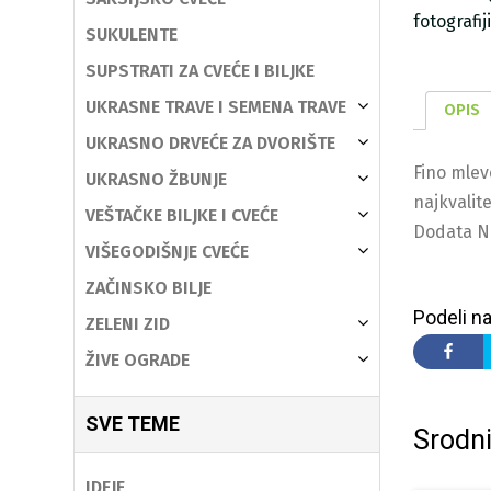
fotografi
SUKULENTE
SUPSTRATI ZA CVEĆE I BILJKE
UKRASNE TRAVE I SEMENA TRAVE
OPIS
UKRASNO DRVEĆE ZA DVORIŠTE
Fino mlev
UKRASNO ŽBUNJE
najkvalit
VEŠTAČKE BILJKE I CVEĆE
Dodata NP
VIŠEGODIŠNJE CVEĆE
ZAČINSKO BILJE
Podeli na
ZELENI ZID
ŽIVE OGRADE
SVE TEME
Srodni
IDEJE