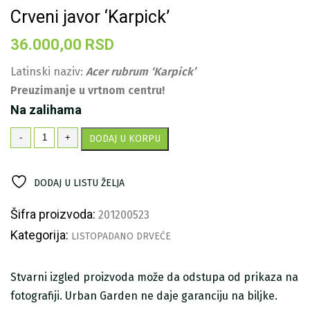
Crveni javor ‘Karpick’
36.000,00
RSD
Latinski naziv:
Acer rubrum ‘Karpick’
Preuzimanje u vrtnom centru!
Na zalihama
Crveni
-
+
DODAJ U KORPU
javor
'Karpick'
količina
DODAJ U LISTU ŽELJA
Šifra proizvoda:
201200523
Kategorija:
LISTOPADANO DRVEĆE
Stvarni izgled proizvoda može da odstupa od prikaza na
fotografiji. Urban Garden ne daje garanciju na biljke.