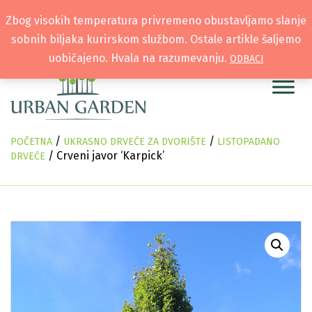
Zbog visokih temperatura privremeno obustavljamo slanje
sobnih biljaka kurirskom službom. Ostale artikle šaljemo
uobičajeno. Hvala na razumevanju.
ODBACI
/
/
POČETNA
UKRASNO DRVEĆE ZA DVORIŠTE
LISTOPADANO
/ Crveni javor ‘Karpick’
DRVEĆE