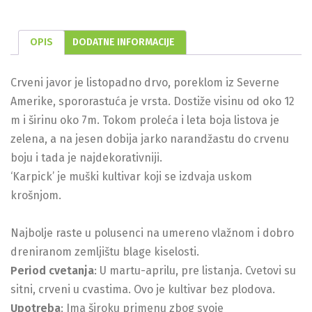
OPIS
DODATNE INFORMACIJE
Crveni javor je listopadno drvo, poreklom iz Severne
Amerike, spororastuća je vrsta. Dostiže visinu od oko 12
m i širinu oko 7m. Tokom proleća i leta boja listova je
zelena, a na jesen dobija jarko narandžastu do crvenu
boju i tada je najdekorativniji.
‘Karpick’ je muški kultivar koji se izdvaja uskom
krošnjom.
Najbolje raste u polusenci na umereno vlažnom i dobro
dreniranom zemljištu blage kiselosti.
Period cvetanja
: U martu-aprilu, pre listanja. Cvetovi su
sitni, crveni u cvastima. Ovo je kultivar bez plodova.
Upotreba
: Ima široku primenu zbog svoje