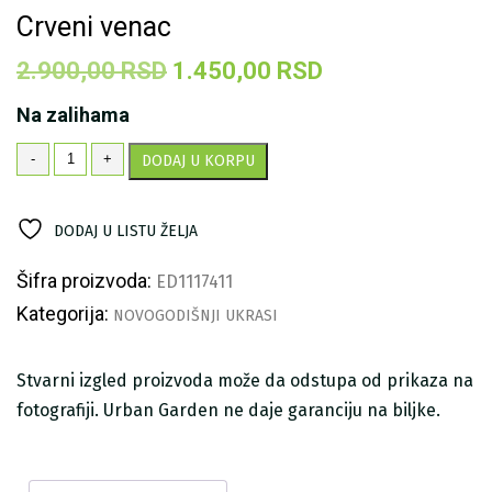
Crveni venac
Originalna
Trenutna
2.900,00
RSD
1.450,00
RSD
cena
cena
Na zalihama
je
je:
Crveni
-
+
DODAJ U KORPU
bila:
1.450,00 RSD.
venac
količina
2.900,00 RSD.
DODAJ U LISTU ŽELJA
Šifra proizvoda:
ED1117411
Kategorija:
NOVOGODIŠNJI UKRASI
Stvarni izgled proizvoda može da odstupa od prikaza na
fotografiji. Urban Garden ne daje garanciju na biljke.