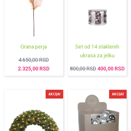
Grana perja
Set od 14 staklenih
ukrasa za jelku
ORIGINALNA
4.650,00
RSD
CENA
TRENUTNA
ORIGINALNA
TR
2.325,00
RSD
800,00
RSD
400,00
RSD
JE
CENA
CENA
C
BILA:
JE:
JE
JE
4.650,00 RSD.
2.325,00 RSD.
BILA:
40
AKCIJA!
AKCIJA!
800,00 RSD.