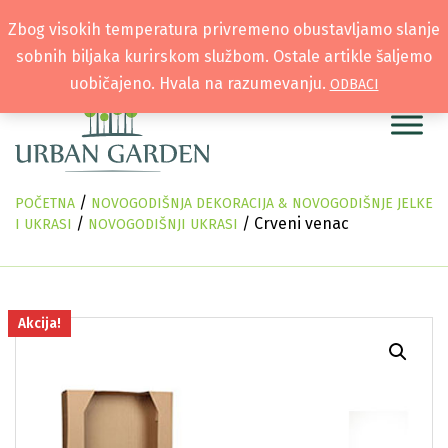
Zbog visokih temperatura privremeno obustavljamo slanje
sobnih biljaka kurirskom službom. Ostale artikle šaljemo
uobičajeno. Hvala na razumevanju.
ODBACI
/
POČETNA
NOVOGODIŠNJA DEKORACIJA & NOVOGODIŠNJE JELKE
/
/ Crveni venac
I UKRASI
NOVOGODIŠNJI UKRASI
Akcija!