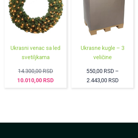
Ukrasni venac sa led
Ukrasne kugle – 3
svetiljkama
veličine
ORIGINALNA
14.300,00
RSD
550,00
RSD
–
CENA
TRENUTNA
RASPO
10.010,00
RSD
2.443,00
RSD
JE
CENA
CENA:
BILA:
JE:
OD
14.300,00 RSD.
10.010,00 RSD.
550,00 
DO
2.443,0