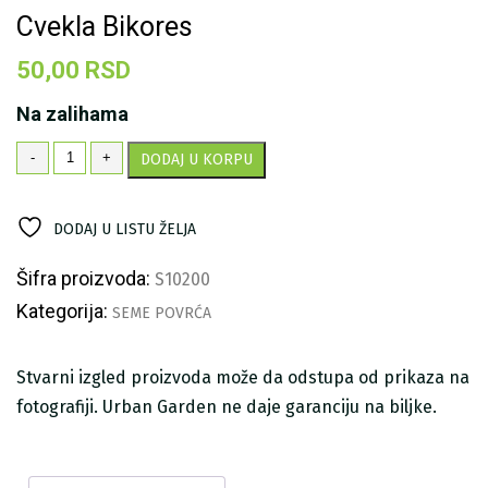
Cvekla Bikores
50,00
RSD
Na zalihama
Cvekla
-
+
DODAJ U KORPU
Bikores
količina
DODAJ U LISTU ŽELJA
Šifra proizvoda:
S10200
Kategorija:
SEME POVRĆA
Stvarni izgled proizvoda može da odstupa od prikaza na
fotografiji. Urban Garden ne daje garanciju na biljke.