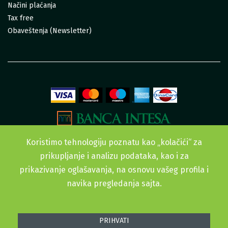
Načini plaćanja
Tax free
Obaveštenja (Newsletter)
Koristimo tehnologiju poznatu kao „kolačići“ za
prikupljanje i analizu podataka, kao i za
prikazivanje oglašavanja, na osnovu vašeg profila i
navika pregledanja sajta.
Sva prava zadržana. © 2015-2022 Urban Garden doo
PRIHVATI