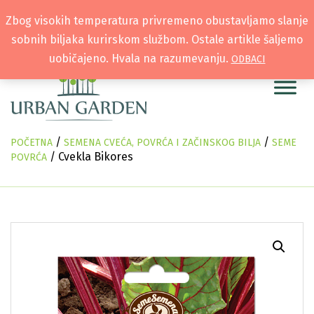
Zbog visokih temperatura privremeno obustavljamo slanje
sobnih biljaka kurirskom službom. Ostale artikle šaljemo
uobičajeno. Hvala na razumevanju.
ODBACI
/
/
POČETNA
SEMENA CVEĆA, POVRĆA I ZAČINSKOG BILJA
SEME
/ Cvekla Bikores
POVRĆA