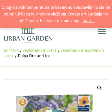
Zbog visokih temperatura privremeno obustavljamo slanje
sobnih biljaka kurirskom službom. Ostale artikle šaljemo
uobičajeno. Hvala na razumevanju.
ODBACI
/
/
POČETNA
VIŠEGODIŠNJE CVEĆE
VIŠEGODIŠNJE BAŠTENSKO
/ Dalija Fire and Ice
CVEĆE