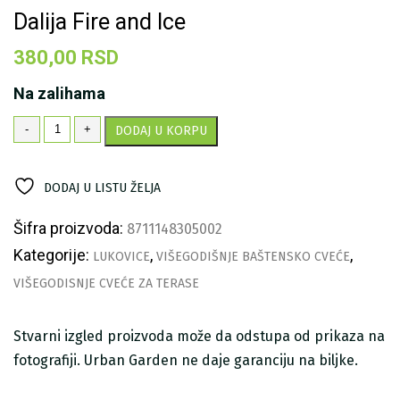
Dalija Fire and Ice
380,00
RSD
Na zalihama
Dalija
-
+
DODAJ U KORPU
Fire
and
Ice
DODAJ U LISTU ŽELJA
količina
Šifra proizvoda:
8711148305002
Kategorije:
,
,
LUKOVICE
VIŠEGODIŠNJE BAŠTENSKO CVEĆE
VIŠEGODISNJE CVEĆE ZA TERASE
Stvarni izgled proizvoda može da odstupa od prikaza na
fotografiji. Urban Garden ne daje garanciju na biljke.