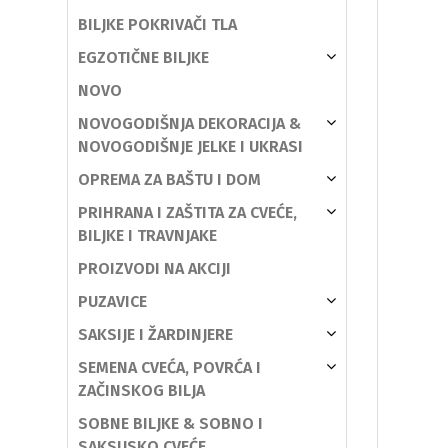
BILJKE POKRIVAČI TLA
EGZOTIČNE BILJKE
NOVO
NOVOGODIŠNJA DEKORACIJA &
NOVOGODIŠNJE JELKE I UKRASI
OPREMA ZA BAŠTU I DOM
PRIHRANA I ZAŠTITA ZA CVEĆE,
BILJKE I TRAVNJAKE
PROIZVODI NA AKCIJI
PUZAVICE
SAKSIJE I ŽARDINJERE
SEMENA CVEĆA, POVRĆA I
ZAČINSKOG BILJA
SOBNE BILJKE & SOBNO I
SAKSIJSKO CVEĆE