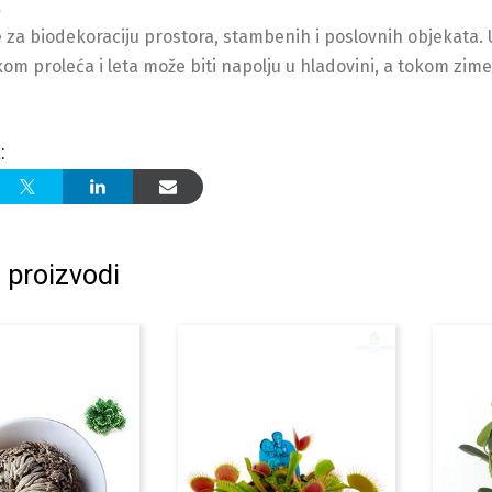
a
se za biodekoraciju prostora, stambenih i poslovnih objekata.
okom proleća i leta može biti napolju u hladovini, a tokom zime
:
 proizvodi