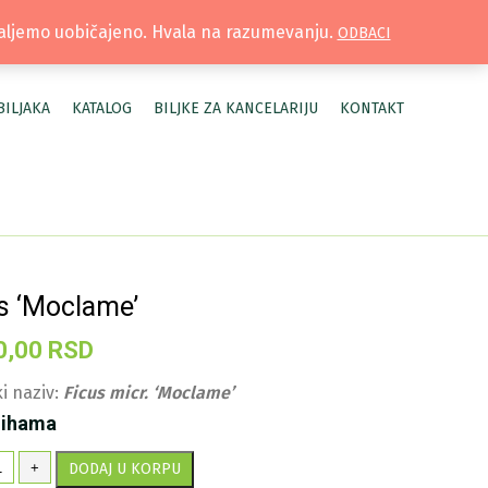
TRUŽNICA |
MOJ NALOG
šaljemo uobičajeno. Hvala na razumevanju.
ODBACI
BILJAKA
KATALOG
BILJKE ZA KANCELARIJU
KONTAKT
s ‘Moclame’
0,00
RSD
i naziv:
Ficus micr. ‘Moclame’
lihama
kus
+
DODAJ U KORPU
oclame'