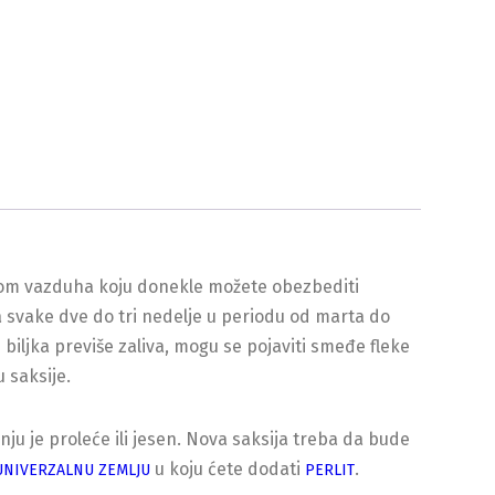
agom vazduha koju donekle možete obezbediti
 svake dve do tri nedelje u periodu od marta do
 biljka previše zaliva, mogu se pojaviti smeđe fleke
 saksije.
ju je proleće ili jesen. Nova saksija treba da bude
u koju ćete dodati
.
UNIVERZALNU ZEMLJU
PERLIT