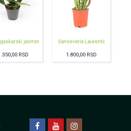
gaskarski jasmin
Sanseveria Laurentii
1.350,00
RSD
1.800,00
RSD
4