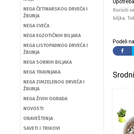
Upotreb
NEGA ČETINARSKOG DRVEĆA I
Korisiti 
ŽBUNJA
biljka. T
NEGA CVEĆA
NEGA EGZOTIČNIH BILJAKA
Podeli na
NEGA LISTOPADNOG DRVEĆA I
ŽBUNJA
NEGA SOBNIH BILJAKA
NEGA TRAVNJAKA
Srodni
NEGA ZIMZELENOG DRVEĆA I
ŽBUNJA
NEGA ŽIVIH OGRADA
NOVOSTI
OBAVEŠTENJA
SAVETI I TRIKOVI