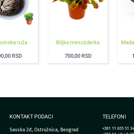
honska ruža
Biljka mesožderka
Mada
90,00
RSD
700,00
RSD
KONTAKT PODACI
TELEFONI
+381 11 655 51 3
Savska 2đ, Ostružnica, Beograd