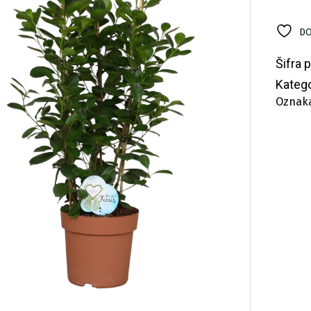
ko
DO
Šifra 
Katego
Oznak