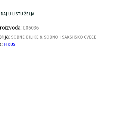
ličina
DAJ U LISTU ŽELJA
proizvoda:
E06036
rija:
SOBNE BILJKE & SOBNO I SAKSIJSKO CVEĆE
a:
FIKUS