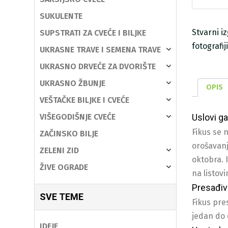
SUKULENTE
Stvarni i
SUPSTRATI ZA CVEĆE I BILJKE
fotografi
UKRASNE TRAVE I SEMENA TRAVE
UKRASNO DRVEĆE ZA DVORIŠTE
UKRASNO ŽBUNJE
OPIS
VEŠTAČKE BILJKE I CVEĆE
Uslovi ga
VIŠEGODIŠNJE CVEĆE
Fikus se 
ZAČINSKO BILJE
orošavanj
ZELENI ZID
oktobra. 
ŽIVE OGRADE
na listov
Presađiv
SVE TEME
Fikus pre
jedan do 
IDEJE