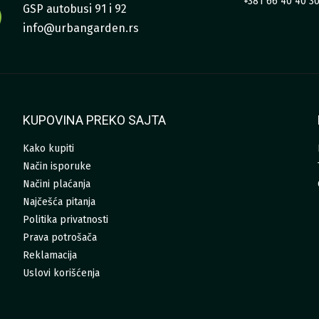
+381 66 40 40 3
GSP autobusi 91 i 92
info@urbangarden.rs
KUPOVINA PREKO SAJTA
Kako kupiti
Način isporuke
Načini plaćanja
Najčešća pitanja
Politika privatnosti
Prava potrošača
Reklamacija
Uslovi korišćenja