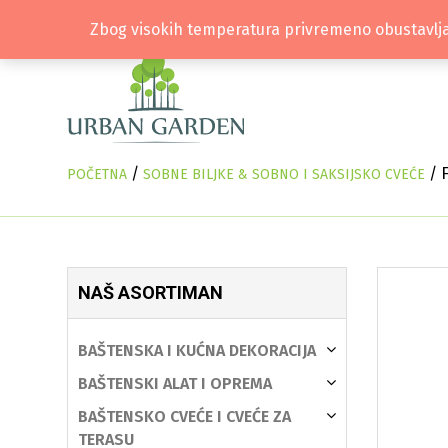
Zbog visokih temperatura privremeno obustavlja
/
/ F
POČETNA
SOBNE BILJKE & SOBNO I SAKSIJSKO CVEĆE
NAŠ ASORTIMAN
BAŠTENSKA I KUĆNA DEKORACIJA
BAŠTENSKI ALAT I OPREMA
BAŠTENSKO CVEĆE I CVEĆE ZA
TERASU