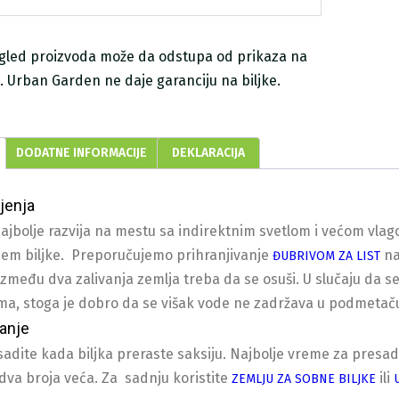
zgled proizvoda može da odstupa od prikaza na
ji. Urban Garden ne daje garanciju na biljke.
DODATNE INFORMACIJE
DEKLARACIJA
jenja
najbolje razvija na mestu sa indirektnim svetlom i većom vl
em biljke. Preporučujemo prihranjivanje
na
ĐUBRIVOM ZA LIST
Između dva zalivanja zemlja treba da se osuši. U slučaju da se
ima, stoga je dobro da se višak vode ne zadržava u podmetaču
anje
sadite kada biljka preraste saksiju. Najbolje vreme za presadn
dva broja veća. Za sadnju koristite
ili
ZEMLJU ZA SOBNE BILJKE