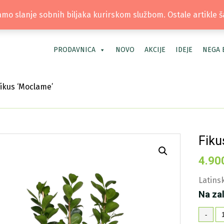
TEL: +381 66 40 40 30 | LOKACIJA: OS
mo slanje sobnih biljaka kurirskom službom. Ostale artikle 
PRODAVNICA
NOVO
AKCIJE
IDEJE
NEGA 
ikus ‘Moclame’
Fiku
4.90
Latinsk
Na za
Fi
-
'M