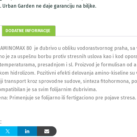
ji. Urban Garden ne daje garanciju na biljke.
DODATNE INFORMACIJE
AMINOMAX 80 je đubrivo u obliku vodorastvornog praha, sa v
 je za uspešnu borbu protiv stresnih uslova kao i kod opora
m temperaturama, presadnjom i sl. Proizvod je formulisan od a
om hidrolizom. Pozitivni efekti delovanja amino-kiseline su v
iji transport kroz sprovodne sudove, sinteza fitohormona, pole
ompatibilan je sa svim folijarnim đubrivima.
na: Primenjuje se folijarno ili fertigaciono pre pojave stresa.
: