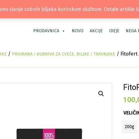
TEL: +381 66 40 40 30 | LOKACIJA: OS
mo slanje sobnih biljaka kurirskom službom. Ostale artikle 
PRODAVNICA
NOVO
AKCIJE
IDEJE
NEGA 
/
/ FitoFer
JAKE
PRIHRANA I ĐUBRIVA ZA CVEĆE, BILJKE I TRAVNJAKE
Fito
100,
VELIČI
200g