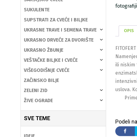
fotografi
SUKULENTE
SUPSTRATI ZA CVEĆE I BILJKE
UKRASNE TRAVE I SEMENA TRAVE
OPIS
UKRASNO DRVEĆE ZA DVORIŠTE
FITOFERT 
UKRASNO ŽBUNJE
Namenjeno
VEŠTAČKE BILJKE I CVEĆE
ili niski
VIŠEGODIŠNJE CVEĆE
enzimatsk
ZAČINSKO BILJE
intenzivn
uslova. K
ZELENI ZID
Prime
ŽIVE OGRADE
SVE TEME
Podeli na
IDEJE