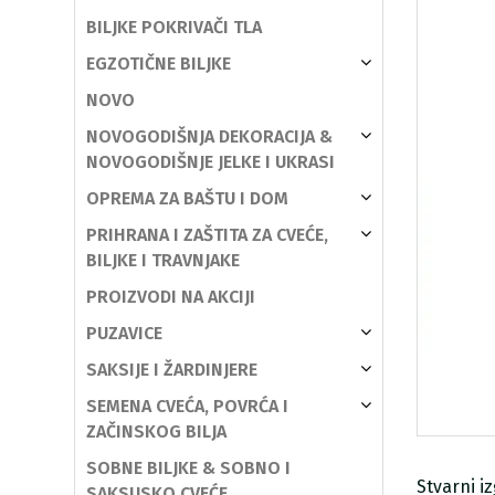
BILJKE POKRIVAČI TLA
EGZOTIČNE BILJKE
NOVO
NOVOGODIŠNJA DEKORACIJA &
NOVOGODIŠNJE JELKE I UKRASI
OPREMA ZA BAŠTU I DOM
PRIHRANA I ZAŠTITA ZA CVEĆE,
BILJKE I TRAVNJAKE
PROIZVODI NA AKCIJI
PUZAVICE
SAKSIJE I ŽARDINJERE
SEMENA CVEĆA, POVRĆA I
ZAČINSKOG BILJA
SOBNE BILJKE & SOBNO I
Stvarni i
SAKSIJSKO CVEĆE