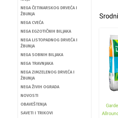
NEGA ČETINARSKOG DRVEĆA I
ŽBUNJA
Srodni
NEGA CVEĆA
NEGA EGZOTIČNIH BILJAKA
NEGA LISTOPADNOG DRVEĆA I
ŽBUNJA
NEGA SOBNIH BILJAKA
NEGA TRAVNJAKA
NEGA ZIMZELENOG DRVEĆA I
ŽBUNJA
NEGA ŽIVIH OGRADA
NOVOSTI
OBAVEŠTENJA
Gard
SAVETI I TRIKOVI
Allrou