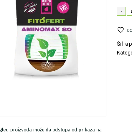
Fi
-
A
80
ko
DO
Šifra 
Katego
zgled proizvoda može da odstupa od prikaza na