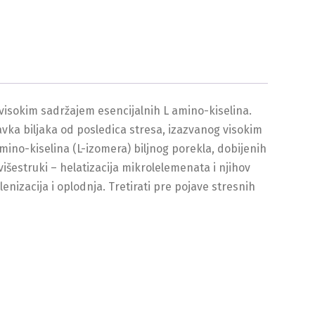
isokim sadržajem esencijalnih L amino-kiselina.
vka biljaka od posledica stresa, izazvanog visokim
mino-kiselina (L-izomera) biljnog porekla, dobijenih
išestruki – helatizacija mikrolelemenata i njihov
nizacija i oplodnja. Tretirati pre pojave stresnih