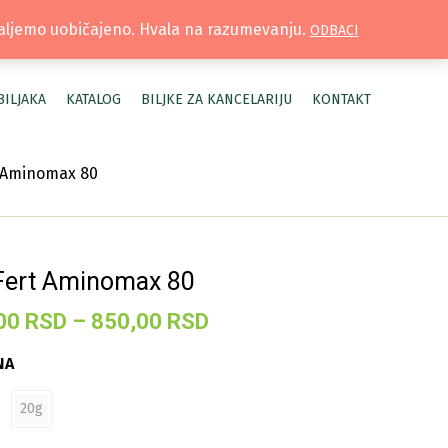
TRUŽNICA |
MOJ NALOG
šaljemo uobičajeno. Hvala na razumevanju.
ODBACI
BILJAKA
KATALOG
BILJKE ZA KANCELARIJU
KONTAKT
t Aminomax 80
Fert Aminomax 80
Raspon
00
RSD
–
850,00
RSD
cena:
NA
od
100,00 RSD
20g
do