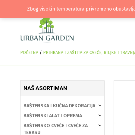
Zbog visokih temperatura privremeno obustavlja
/
POČETNA
PRIHRANA I ZAŠTITA ZA CVEĆE, BILJKE I TRAVN
NAŠ ASORTIMAN
BAŠTENSKA I KUĆNA DEKORACIJA
BAŠTENSKI ALAT I OPREMA
BAŠTENSKO CVEĆE I CVEĆE ZA
TERASU