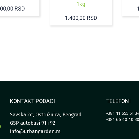
1kg
600,00
RSD
1.400,00
RSD
KONTAKT PODACI
TELEFONI
+381 11 655 51 3
Savska 2đ, Ostružnica, Beograd
+381 66 40 40 3
GSP autobusi 91 i 92
info@urbangarden.rs