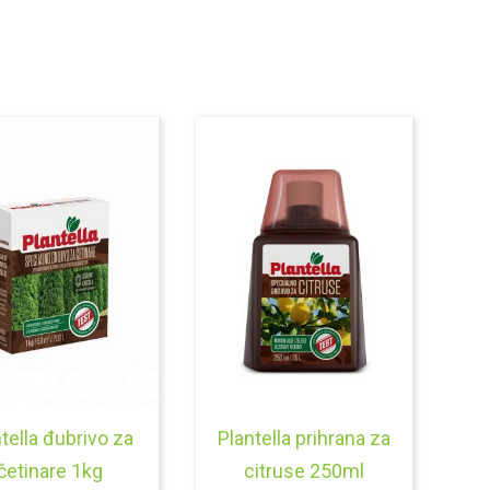
tella đubrivo za
Plantella prihrana za
četinare 1kg
citruse 250ml