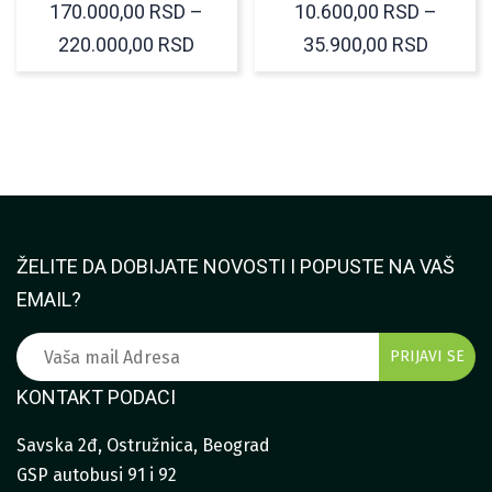
170.000,00
RSD
–
10.600,00
RSD
–
RASPON
RASPO
220.000,00
RSD
35.900,00
RSD
CENA:
CENA:
OD
OD
170.000,00 RSD
10.600
DO
DO
220.000,00 RSD
35.900
ŽELITE DA DOBIJATE NOVOSTI I POPUSTE NA VAŠ
EMAIL?
KONTAKT PODACI
Savska 2đ, Ostružnica, Beograd
GSP autobusi 91 i 92