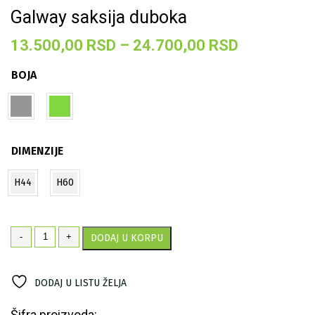
Galway saksija duboka
Raspon
13.500,00
RSD
–
24.700,00
RSD
cena:
BOJA
od
13.500,00
do
24.700,00
DIMENZIJE
H44
H60
Galway
-
+
DODAJ U KORPU
saksija
duboka
količina
DODAJ U LISTU ŽELJA
Šifra proizvoda: