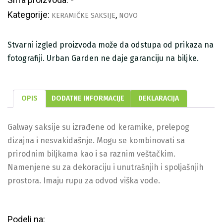
-
Kategorije:
,
KERAMIČKE SAKSIJE
NOVO
Stvarni izgled proizvoda može da odstupa od prikaza na
fotografiji. Urban Garden ne daje garanciju na biljke.
OPIS
DODATNE INFORMACIJE
DEKLARACIJA
Galway saksije su izrađene od keramike, prelepog
dizajna i nesvakidašnje. Mogu se kombinovati sa
prirodnim biljkama kao i sa raznim veštačkim.
Namenjene su za dekoraciju i unutrašnjih i spoljašnjih
prostora. Imaju rupu za odvod viška vode.
Podeli na: