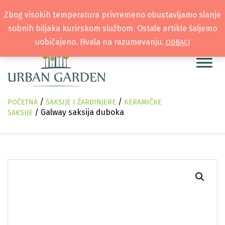
Zbog visokih temperatura privremeno obustavljamo slanje
sobnih biljaka kurirskom službom. Ostale artikle šaljemo
uobičajeno. Hvala na razumevanju.
ODBACI
/
/
POČETNA
SAKSIJE I ŽARDINJERE
KERAMIČKE
/ Galway saksija duboka
SAKSIJE