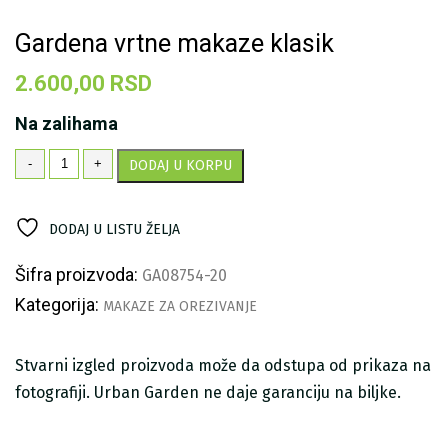
Gardena vrtne makaze klasik
2.600,00
RSD
Na zalihama
Gardena
-
+
DODAJ U KORPU
vrtne
makaze
klasik
DODAJ U LISTU ŽELJA
količina
Šifra proizvoda:
GA08754-20
Kategorija:
MAKAZE ZA OREZIVANJE
Stvarni izgled proizvoda može da odstupa od prikaza na
fotografiji. Urban Garden ne daje garanciju na biljke.