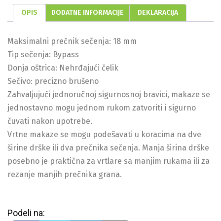
OPIS
DODATNE INFORMACIJE
DEKLARACIJA
Maksimalni prečnik sečenja: 18 mm
Tip sečenja: Bypass
Donja oštrica: Nehrđajući čelik
Sečivo: precizno brušeno
Zahvaljujući jednoručnoj sigurnosnoj bravici, makaze se
jednostavno mogu jednom rukom zatvoriti i sigurno
čuvati nakon upotrebe.
Vrtne makaze se mogu podešavati u koracima na dve
širine drške ili dva prečnika sečenja. Manja širina drške
posebno je praktična za vrtlare sa manjim rukama ili za
rezanje manjih prečnika grana.
Podeli na: