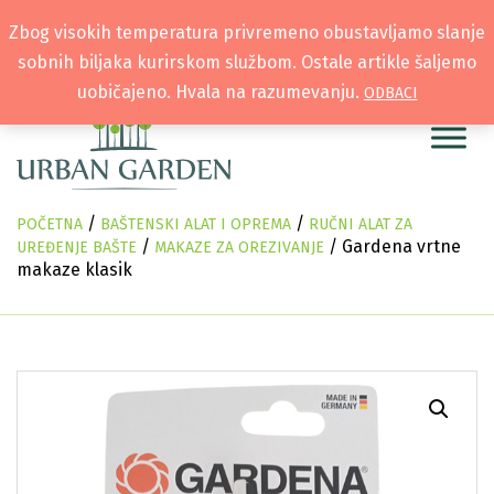
Zbog visokih temperatura privremeno obustavljamo slanje
sobnih biljaka kurirskom službom. Ostale artikle šaljemo
uobičajeno. Hvala na razumevanju.
ODBACI
/
/
POČETNA
BAŠTENSKI ALAT I OPREMA
RUČNI ALAT ZA
/
/ Gardena vrtne
UREĐENJE BAŠTE
MAKAZE ZA OREZIVANJE
makaze klasik