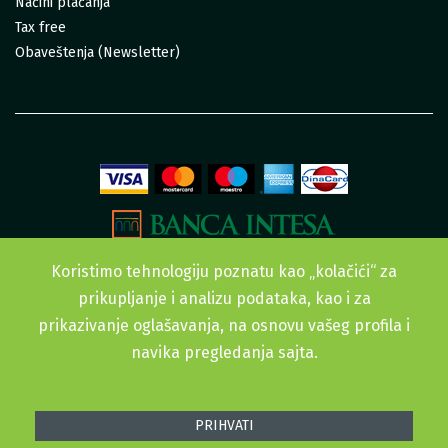
Načini plaćanja
Tax free
Obaveštenja (Newsletter)
Koristimo tehnologiju poznatu kao „kolačići“ za
prikupljanje i analizu podataka, kao i za
prikazivanje oglašavanja, na osnovu vašeg profila i
navika pregledanja sajta.
Sva prava zadržana. © 2015-2022 Urban Garden doo
PRIHVATI