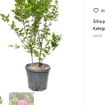
ko
DO
Šifra 
Katego
CVEĆE