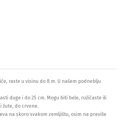
otiče, raste u visinu do 8 m. U našem podneblju
sti duge i do 25 cm. Mogu biti bele, ružičaste ili
 žute, do crvene.
peva na skoro svakom zemljištu, osim na previše