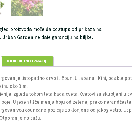
zgled proizvoda može da odstupa od prikaza na
ji. Urban Garden ne daje garanciju na biljke.
DODATNE INFORMACIJE
jorgovan je listopadno drvo ili žbun. U Japanu i Kini, odakle p
isinu oko 3 m.
vnije izgleda tokom leta kada cveta. Cvetovi su skupljeni u cva
boje. U jesen lišće menja boju od zelene, preko narandžaste i
jorgovan voli osunčane pozicije zaklonjene od jakog vetra. Us
Otporan je na sušu.