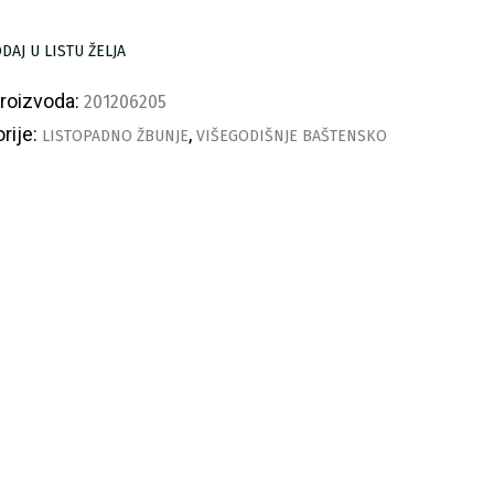
ličina
DAJ U LISTU ŽELJA
proizvoda:
201206205
rije:
,
LISTOPADNO ŽBUNJE
VIŠEGODIŠNJE BAŠTENSKO