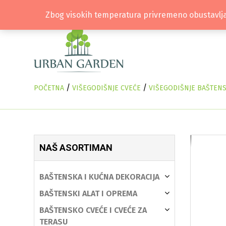
Zbog visokih temperatura privremeno obustavlja
/
/
POČETNA
VIŠEGODIŠNJE CVEĆE
VIŠEGODIŠNJE BAŠTEN
NAŠ ASORTIMAN
BAŠTENSKA I KUĆNA DEKORACIJA
BAŠTENSKI ALAT I OPREMA
BAŠTENSKO CVEĆE I CVEĆE ZA
TERASU