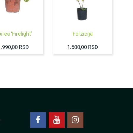
irea ‘Firelight’
Forzicija
1.990,00
RSD
1.500,00
RSD
4
0