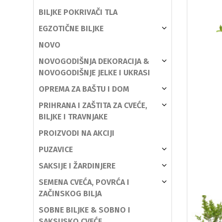
BILJKE POKRIVAČI TLA
EGZOTIČNE BILJKE
NOVO
NOVOGODIŠNJA DEKORACIJA &
NOVOGODIŠNJE JELKE I UKRASI
OPREMA ZA BAŠTU I DOM
PRIHRANA I ZAŠTITA ZA CVEĆE,
BILJKE I TRAVNJAKE
PROIZVODI NA AKCIJI
PUZAVICE
SAKSIJE I ŽARDINJERE
SEMENA CVEĆA, POVRĆA I
ZAČINSKOG BILJA
SOBNE BILJKE & SOBNO I
SAKSIJSKO CVEĆE