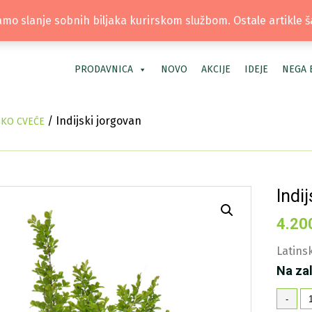
TEL: +381 66 40 40 30 | LOKACIJA: OS
mo slanje sobnih biljaka kurirskom službom. Ostale artikle 
PRODAVNICA
NOVO
AKCIJE
IDEJE
NEGA 
/ Indijski jorgovan
SKO CVEĆE
Indi
4.20
Latinsk
Na za
In
-
jo