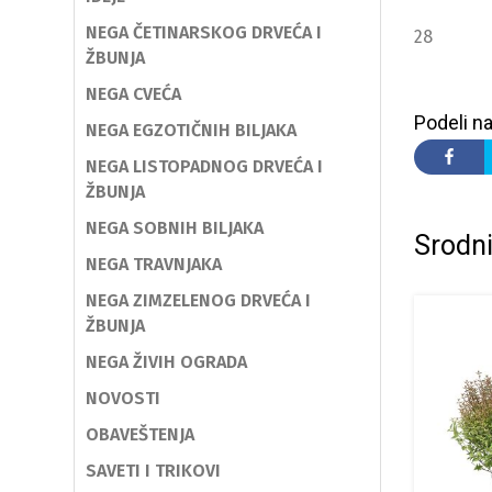
NEGA ČETINARSKOG DRVEĆA I
28
ŽBUNJA
NEGA CVEĆA
Podeli na
NEGA EGZOTIČNIH BILJAKA
NEGA LISTOPADNOG DRVEĆA I
ŽBUNJA
NEGA SOBNIH BILJAKA
Srodni
NEGA TRAVNJAKA
NEGA ZIMZELENOG DRVEĆA I
ŽBUNJA
NEGA ŽIVIH OGRADA
NOVOSTI
OBAVEŠTENJA
SAVETI I TRIKOVI