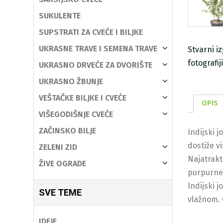
SUKULENTE
SUPSTRATI ZA CVEĆE I BILJKE
UKRASNE TRAVE I SEMENA TRAVE
Stvarni i
fotografi
UKRASNO DRVEĆE ZA DVORIŠTE
UKRASNO ŽBUNJE
VEŠTAČKE BILJKE I CVEĆE
OPIS
VIŠEGODIŠNJE CVEĆE
ZAČINSKO BILJE
Indijski 
dostiže v
ZELENI ZID
Najatrakti
ŽIVE OGRADE
purpurne 
Indijski 
SVE TEME
vlažnom. 
IDEJE