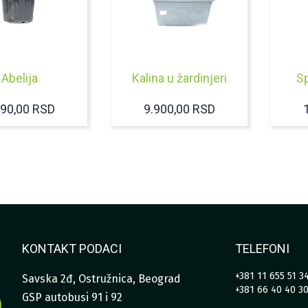
Abelija
Kalina u žardinjeri
Sp
890,00
RSD
9.900,00
RSD
KONTAKT PODACI
TELEFONI
+381 11 655 51 3
Savska 2đ, Ostružnica, Beograd
+381 66 40 40 3
GSP autobusi 91 i 92