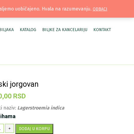
TRUŽNICA |
MOJ NALOG
šaljemo uobičajeno. Hvala na razumevanju.
ODBACI
BILJAKA
KATALOG
BILJKE ZA KANCELARIJU
KONTAKT
jski jorgovan
0,00
RSD
i naziv:
Lagerstroemia indica
lihama
dijski
+
DODAJ U KORPU
rgovan