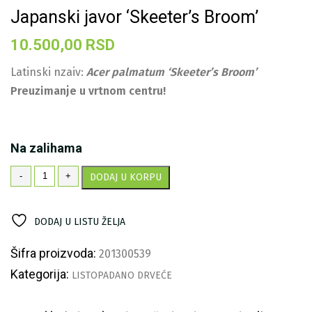
Japanski javor ‘Skeeter’s Broom’
10.500,00
RSD
Latinski nzaiv:
Acer palmatum ‘Skeeter’s Broom’
Preuzimanje u vrtnom centru!
Na zalihama
Japanski
-
+
DODAJ U KORPU
javor
'Skeeter's
Broom'
DODAJ U LISTU ŽELJA
količina
Šifra proizvoda:
201300539
Kategorija:
LISTOPADANO DRVEĆE