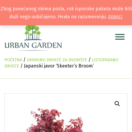
Zbog povećanog obima posla, rok isporuke paketa može biti
duži nego uobičajeno. Hvala na razumevanju.
ODBACI
/
/
POČETNA
UKRASNO DRVEĆE ZA DVORIŠTE
LISTOPADANO
/ Japanski javor ‘Skeeter’s Broom’
DRVEĆE