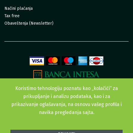
Načini plaćanja
Tax free
Obaveštenja (Newsletter)
Koristimo tehnologiju poznatu kao „kolačići“ za
prikupljanje i analizu podataka, kao i za
prikazivanje oglašavanja, na osnovu vašeg profila i
navika pregledanja sajta.
Sva prava zadržana. © 2015-2022 Urban Garden doo