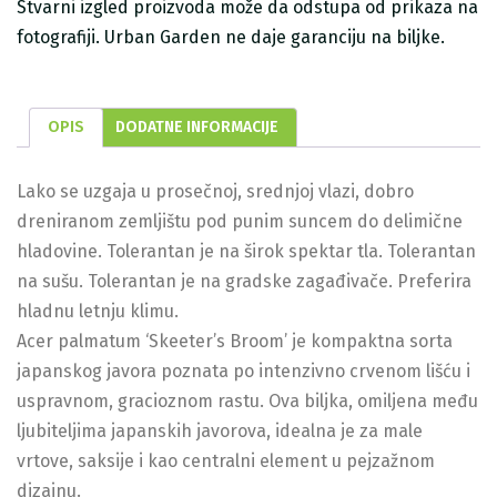
Stvarni izgled proizvoda može da odstupa od prikaza na
fotografiji. Urban Garden ne daje garanciju na biljke.
OPIS
DODATNE INFORMACIJE
Lako se uzgaja u prosečnoj, srednjoj vlazi, dobro
dreniranom zemljištu pod punim suncem do delimične
hladovine. Tolerantan je na širok spektar tla. Tolerantan
na sušu. Tolerantan je na gradske zagađivače. Preferira
hladnu letnju klimu.
Acer palmatum ‘Skeeter’s Broom’ je kompaktna sorta
japanskog javora poznata po intenzivno crvenom lišću i
uspravnom, gracioznom rastu. Ova biljka, omiljena među
ljubiteljima japanskih javorova, idealna je za male
vrtove, saksije i kao centralni element u pejzažnom
dizajnu.