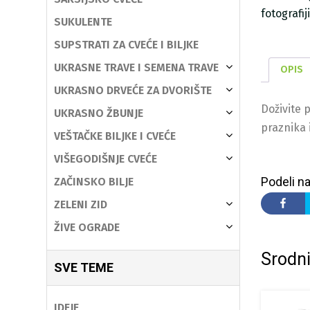
fotografi
SUKULENTE
SUPSTRATI ZA CVEĆE I BILJKE
UKRASNE TRAVE I SEMENA TRAVE
OPIS
UKRASNO DRVEĆE ZA DVORIŠTE
Doživite 
UKRASNO ŽBUNJE
praznika i
VEŠTAČKE BILJKE I CVEĆE
VIŠEGODIŠNJE CVEĆE
Podeli na
ZAČINSKO BILJE
ZELENI ZID
ŽIVE OGRADE
Srodni
SVE TEME
IDEJE