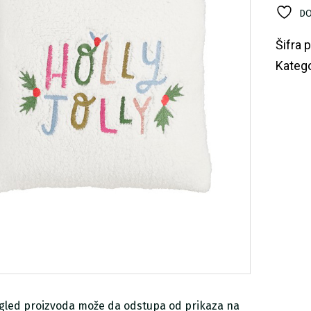
ko
DO
Šifra 
Katego
zgled proizvoda može da odstupa od prikaza na