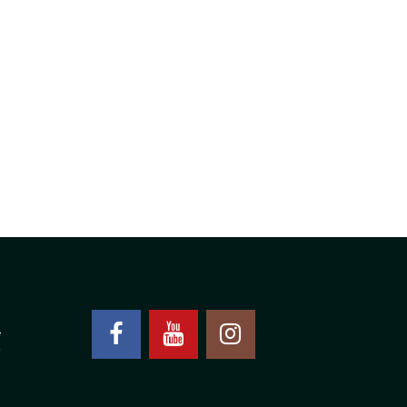
550,00 RSD.
4
0