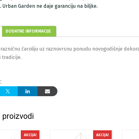
ji. Urban Garden ne daje garanciju na biljke.
DODATNE INFORMACIJE
prazničnu čaroliju uz raznovrsnu ponudu novogodišnje dekorac
 tradicije.
:
 proizvodi
AKCIJA!
AKCIJA!