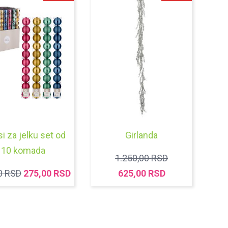
i za jelku set od
Girlanda
10 komada
ORIGINALNA
1.250,00
RSD
ORIGINALNA
TRENUTNA
TRENUTNA
CENA
0
RSD
275,00
RSD
625,00
RSD
CENA
CENA
CENA
JE
JE
JE:
JE:
BILA:
BILA:
275,00 RSD.
625,00 RSD.
1.250,00 RSD.