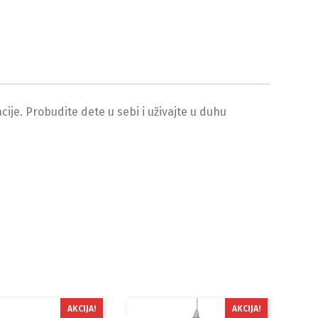
ije. Probudite dete u sebi i uživajte u duhu
AKCIJA!
AKCIJA!