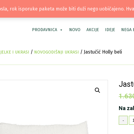
TEL: +381 66 40 40 30 | LOKACIJA: OS
la, rok isporuke paketa može biti duži nego uobičajeno. Hv
PRODAVNICA
NOVO
AKCIJE
IDEJE
NEGA 
/
/ Jastučić Holly beli
ELKE I UKRASI
NOVOGODIŠNJI UKRASI
Jast
1.63
Na za
Ja
-
Ho
be