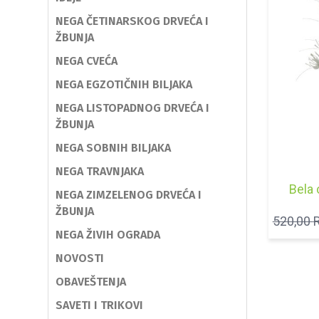
NEGA ČETINARSKOG DRVEĆA I
ŽBUNJA
NEGA CVEĆA
NEGA EGZOTIČNIH BILJAKA
NEGA LISTOPADNOG DRVEĆA I
ŽBUNJA
NEGA SOBNIH BILJAKA
NEGA TRAVNJAKA
Bela 
NEGA ZIMZELENOG DRVEĆA I
ŽBUNJA
520,00
NEGA ŽIVIH OGRADA
NOVOSTI
OBAVEŠTENJA
SAVETI I TRIKOVI