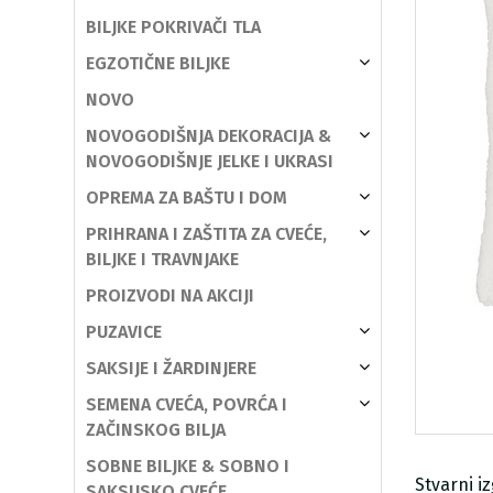
BILJKE POKRIVAČI TLA
EGZOTIČNE BILJKE
NOVO
NOVOGODIŠNJA DEKORACIJA &
NOVOGODIŠNJE JELKE I UKRASI
OPREMA ZA BAŠTU I DOM
PRIHRANA I ZAŠTITA ZA CVEĆE,
BILJKE I TRAVNJAKE
PROIZVODI NA AKCIJI
PUZAVICE
SAKSIJE I ŽARDINJERE
SEMENA CVEĆA, POVRĆA I
ZAČINSKOG BILJA
SOBNE BILJKE & SOBNO I
Stvarni i
SAKSIJSKO CVEĆE