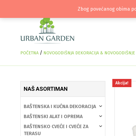
Zbog povećanog obima pos
/
POČETNA
NOVOGODIŠNJA DEKORACIJA & NOVOGODIŠNJE J
Akcija!
NAŠ ASORTIMAN
BAŠTENSKA I KUĆNA DEKORACIJA
BAŠTENSKI ALAT I OPREMA
BAŠTENSKO CVEĆE I CVEĆE ZA
TERASU