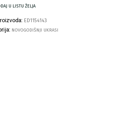
ličina
DAJ U LISTU ŽELJA
proizvoda:
ED1154143
rija:
NOVOGODIŠNJI UKRASI