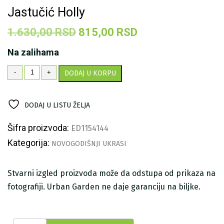
Jastučić Holly
Originalna
Trenutna
1.630,00
RSD
815,00
RSD
cena
cena
Na zalihama
je
je:
Jastučić
-
+
DODAJ U KORPU
bila:
815,00 RSD.
Holly
količina
1.630,00 RSD.
DODAJ U LISTU ŽELJA
Šifra proizvoda:
ED1154144
Kategorija:
NOVOGODIŠNJI UKRASI
Stvarni izgled proizvoda može da odstupa od prikaza na
fotografiji. Urban Garden ne daje garanciju na biljke.