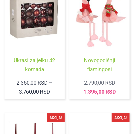
Ukrasi za jelku 42
Novogodišnji
komada
flamingosi
ORIGIN
2.350,00
RSD
–
2.790,00
RSD
RASPON
CENA
TRENU
3.760,00
RSD
1.395,00
RSD
CENA:
JE
CENA
OD
BILA:
JE:
2.350,00 RSD
2.790,0
1.395,0
AKCIJA!
AKCIJA!
DO