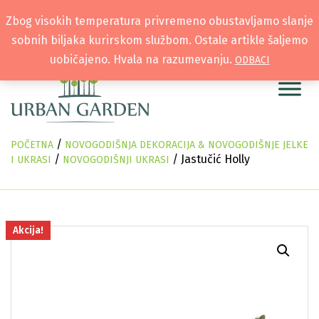
Zbog visokih temperatura privremeno obustavljamo slanje
sobnih biljaka kurirskom službom. Ostale artikle šaljemo
uobičajeno. Hvala na razumevanju.
ODBACI
/
POČETNA
NOVOGODIŠNJA DEKORACIJA & NOVOGODIŠNJE JELKE
/
/ Jastučić Holly
I UKRASI
NOVOGODIŠNJI UKRASI
Akcija!