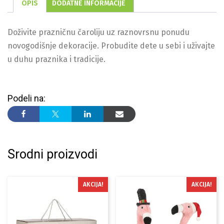
OPIS
DODATNE INFORMACIJE
Doživite prazničnu čaroliju uz raznovrsnu ponudu
novogodišnje dekoracije. Probudite dete u sebi i uživajte
u duhu praznika i tradicije.
Podeli na:
Srodni proizvodi
AKCIJA!
AKCIJA!