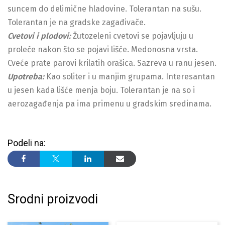
suncem do delimične hladovine. Tolerantan na sušu.
Tolerantan je na gradske zagađivače.
Cvetovi i plodovi:
Žutozeleni cvetovi se pojavljuju u
proleće nakon što se pojavi lišće. Medonosna vrsta.
Cveće prate parovi krilatih orašica. Sazreva u ranu jesen.
Upotreba:
Kao soliter i u manjim grupama. Interesantan
u jesen kada lišće menja boju. Tolerantan je na so i
aerozagađenja pa ima primenu u gradskim sredinama.
Podeli na:
Srodni proizvodi