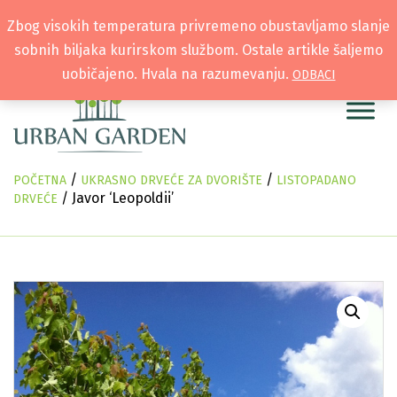
Zbog visokih temperatura privremeno obustavljamo slanje
sobnih biljaka kurirskom službom. Ostale artikle šaljemo
uobičajeno. Hvala na razumevanju.
ODBACI
/
/
POČETNA
UKRASNO DRVEĆE ZA DVORIŠTE
LISTOPADANO
/ Javor ‘Leopoldii’
DRVEĆE