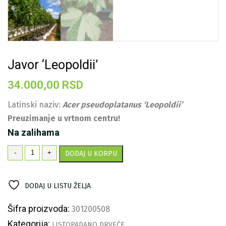
Javor ‘Leopoldii’
34.000,00
RSD
Latinski naziv:
Acer pseudoplatanus ‘Leopoldii’
Preuzimanje u vrtnom centru!
Na zalihama
Javor
-
+
DODAJ U KORPU
'Leopoldii'
količina
DODAJ U LISTU ŽELJA
Šifra proizvoda:
301200508
Kategorija:
LISTOPADANO DRVEĆE