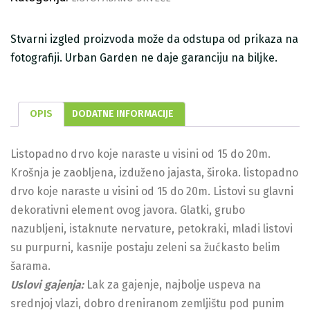
Stvarni izgled proizvoda može da odstupa od prikaza na
fotografiji. Urban Garden ne daje garanciju na biljke.
OPIS
DODATNE INFORMACIJE
Listopadno drvo koje naraste u visini od 15 do 20m.
Krošnja je zaobljena, izduženo jajasta, široka. listopadno
drvo koje naraste u visini od 15 do 20m. Listovi su glavni
dekorativni element ovog javora. Glatki, grubo
nazubljeni, istaknute nervature, petokraki, mladi listovi
su purpurni, kasnije postaju zeleni sa žućkasto belim
šarama.
Uslovi gajenja:
Lak za gajenje, najbolje uspeva na
srednjoj vlazi, dobro dreniranom zemljištu pod punim