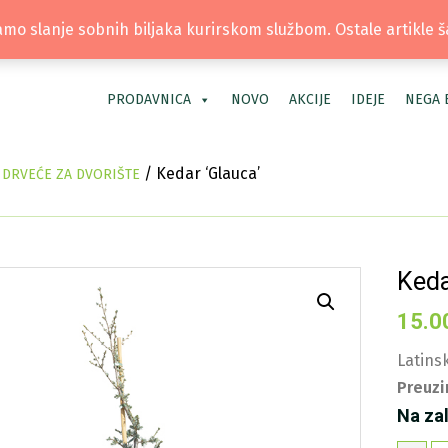
TEL: +381 66 40 40 30 | LOKACIJA: OS
mo slanje sobnih biljaka kurirskom službom. Ostale artikle 
PRODAVNICA
NOVO
AKCIJE
IDEJE
NEGA 
/ Kedar ‘Glauca’
 DRVEĆE ZA DVORIŠTE
Keda
15.0
Latinsk
Preuzi
Na za