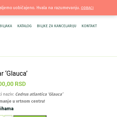
TRUŽNICA |
MOJ NALOG
šaljemo uobičajeno. Hvala na razumevanju.
ODBACI
BILJAKA
KATALOG
BILJKE ZA KANCELARIJU
KONTAKT
r ‘Glauca’
00,00
RSD
i naziv:
Cedrus atlantica ‘Glauca’
manje u vrtnom centru!
lihama