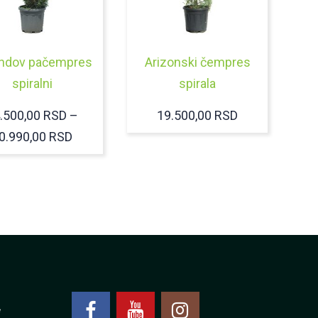
andov pačempres
Arizonski čempres
spiralni
spirala
.500,00
RSD
–
19.500,00
RSD
RASPON
0.990,00
RSD
CENA:
OD
14.500,00 RSD
DO
40.990,00 RSD
4