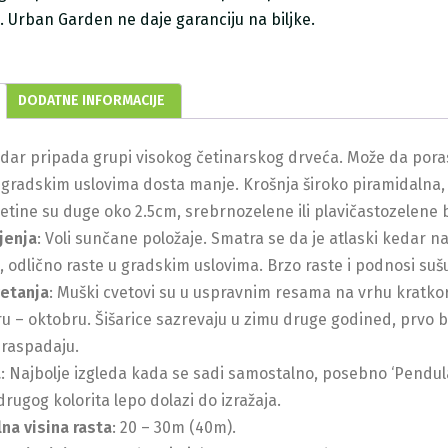
ji. Urban Garden ne daje garanciju na biljke.
DODATNE INFORMACIJE
edar pripada grupi visokog četinarskog drveća. Može da pora
u gradskim uslovima dosta manje. Krošnja široko piramidalna,
Četine su duge oko 2.5cm, srebrnozelene ili plavičastozelene 
jenja
: Voli sunčane položaje. Smatra se da je atlaski kedar n
 odlično raste u gradskim uslovima. Brzo raste i podnosi sušu 
vetanja
: Muški cvetovi su u uspravnim resama na vrhu kratkoras
 – oktobru. Šišarice sazrevaju u zimu druge godined, prvo 
i raspadaju.
a
: Najbolje izgleda kada se sadi samostalno, posebno ‘Pendul
drugog kolorita lepo dolazi do izražaja.
na visina rasta
: 20 – 30m (40m).