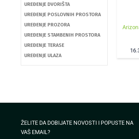
UREĐENJE DVORIŠTA
UREĐENJE POSLOVNIH PROSTORA
UREĐENJE PROZORA
Arizon
UREĐENJE STAMBENIH PROSTORA
UREĐENJE TERASE
16.
UREĐENJE ULAZA
ŽELITE DA DOBIJATE NOVOSTI I POPUSTE NA
VAŠ EMAIL?