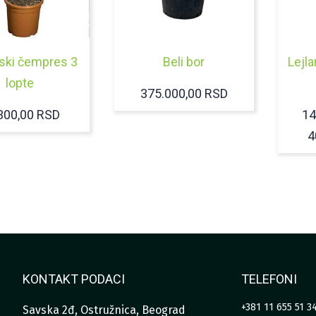
ski čempres 3
Beli bor
Lejl
lopte
375.000,00
RSD
300,00
RSD
14
4
KONTAKT PODACI
TELEFONI
+381 11 655 51 3
Savska 2đ, Ostružnica, Beograd