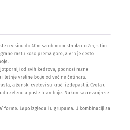
ste u visinu do 40m sa obimom stabla do 2m, s tim
 grane rastu koso prema gore, a vrh je često
boje.
ajotporniji od svih kedrova, podnosi razne
i letnje vreline bolje od većine četinara.
ta, a ženski cvetovi su kraći i zdepastiji. Cveta u
budu zelene a posle bran boje. Nakon sazrevanja se
a’ forme. Lepo izgleda i u grupama. U kombinaciji sa