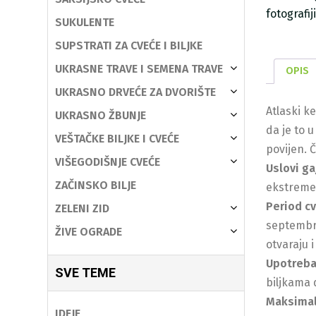
fotografi
SUKULENTE
SUPSTRATI ZA CVEĆE I BILJKE
UKRASNE TRAVE I SEMENA TRAVE
OPIS
UKRASNO DRVEĆE ZA DVORIŠTE
Atlaski k
UKRASNO ŽBUNJE
da je to 
VEŠTAČKE BILJKE I CVEĆE
povijen. 
VIŠEGODIŠNJE CVEĆE
Uslovi ga
ZAČINSKO BILJE
ekstreme,
Period c
ZELENI ZID
septembru
ŽIVE OGRADE
otvaraju 
Upotreb
SVE TEME
biljkama 
Maksimal
IDEJE