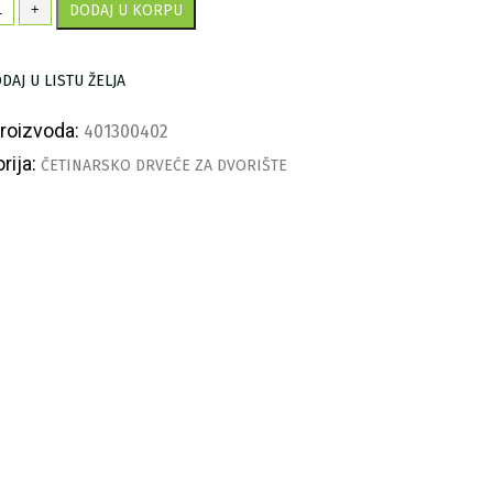
dar
+
DODAJ U KORPU
lauca'
ličina
DAJ U LISTU ŽELJA
proizvoda:
401300402
rija:
ČETINARSKO DRVEĆE ZA DVORIŠTE