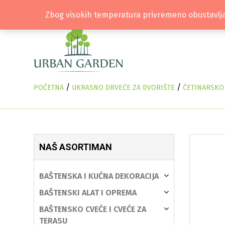
Zbog visokih temperatura privremeno obustavlja
/
/
POČETNA
UKRASNO DRVEĆE ZA DVORIŠTE
ČETINARSKO
NAŠ ASORTIMAN
BAŠTENSKA I KUĆNA DEKORACIJA
BAŠTENSKI ALAT I OPREMA
BAŠTENSKO CVEĆE I CVEĆE ZA
TERASU