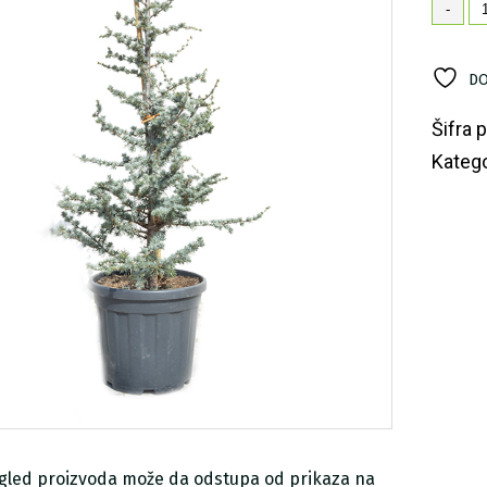
Ke
-
'G
ko
DO
Šifra 
Katego
zgled proizvoda može da odstupa od prikaza na