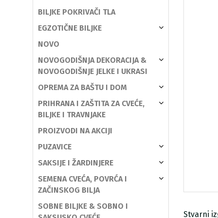
BILJKE POKRIVAČI TLA
EGZOTIČNE BILJKE
NOVO
NOVOGODIŠNJA DEKORACIJA &
NOVOGODIŠNJE JELKE I UKRASI
OPREMA ZA BAŠTU I DOM
PRIHRANA I ZAŠTITA ZA CVEĆE,
BILJKE I TRAVNJAKE
PROIZVODI NA AKCIJI
PUZAVICE
SAKSIJE I ŽARDINJERE
SEMENA CVEĆA, POVRĆA I
ZAČINSKOG BILJA
SOBNE BILJKE & SOBNO I
Stvarni i
SAKSIJSKO CVEĆE