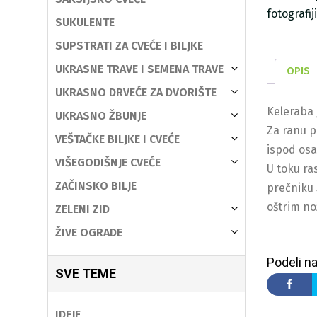
fotografi
SUKULENTE
SUPSTRATI ZA CVEĆE I BILJKE
UKRASNE TRAVE I SEMENA TRAVE
OPIS
UKRASNO DRVEĆE ZA DVORIŠTE
Keleraba 
UKRASNO ŽBUNJE
Za ranu p
VEŠTAČKE BILJKE I CVEĆE
ispod osa
VIŠEGODIŠNJE CVEĆE
U toku ra
ZAČINSKO BILJE
prečniku 
oštrim n
ZELENI ZID
ŽIVE OGRADE
Podeli na
SVE TEME
IDEJE