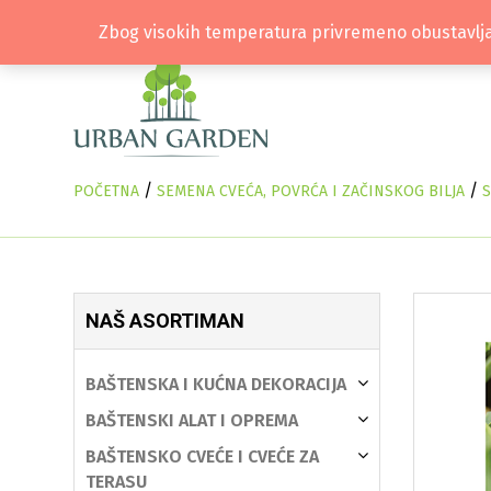
Zbog visokih temperatura privremeno obustavlja
/
/
POČETNA
SEMENA CVEĆA, POVRĆA I ZAČINSKOG BILJA
NAŠ ASORTIMAN
BAŠTENSKA I KUĆNA DEKORACIJA
BAŠTENSKI ALAT I OPREMA
BAŠTENSKO CVEĆE I CVEĆE ZA
TERASU