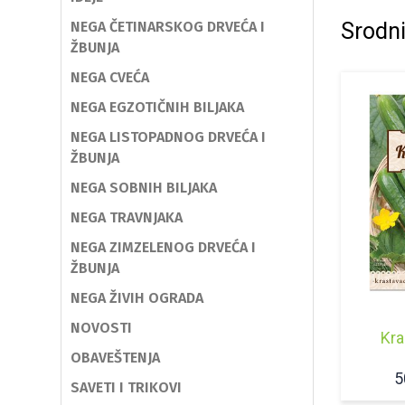
NEGA ČETINARSKOG DRVEĆA I
Srodni
ŽBUNJA
NEGA CVEĆA
NEGA EGZOTIČNIH BILJAKA
NEGA LISTOPADNOG DRVEĆA I
ŽBUNJA
NEGA SOBNIH BILJAKA
NEGA TRAVNJAKA
NEGA ZIMZELENOG DRVEĆA I
ŽBUNJA
NEGA ŽIVIH OGRADA
NOVOSTI
Kra
OBAVEŠTENJA
5
SAVETI I TRIKOVI