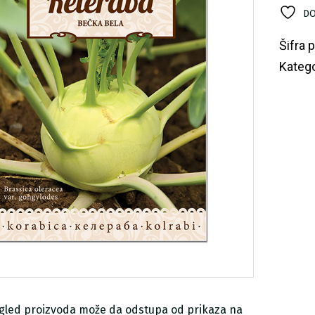
ko
DO
Šifra 
Katego
zgled proizvoda može da odstupa od prikaza na