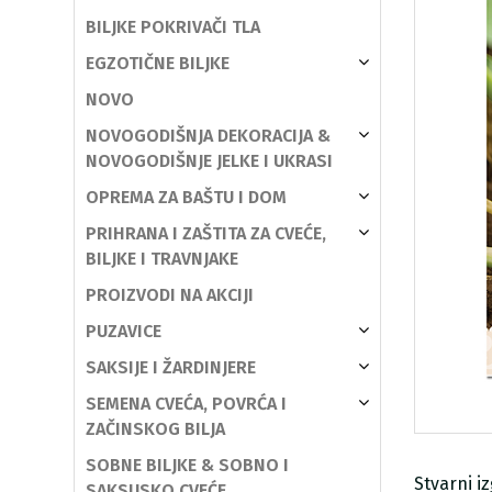
BILJKE POKRIVAČI TLA
EGZOTIČNE BILJKE
NOVO
NOVOGODIŠNJA DEKORACIJA &
NOVOGODIŠNJE JELKE I UKRASI
OPREMA ZA BAŠTU I DOM
PRIHRANA I ZAŠTITA ZA CVEĆE,
BILJKE I TRAVNJAKE
PROIZVODI NA AKCIJI
PUZAVICE
SAKSIJE I ŽARDINJERE
SEMENA CVEĆA, POVRĆA I
ZAČINSKOG BILJA
SOBNE BILJKE & SOBNO I
Stvarni i
SAKSIJSKO CVEĆE