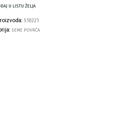
ličina
DAJ U LISTU ŽELJA
proizvoda:
S10221
rija:
SEME POVRĆA