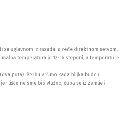
odi se uglavnom iz rasada, a ređe direktnom setvom.
ptimalna temperatura je 12-16 stepeni, a temperature
 (dva puta). Berbu vršimo kada biljka bude u
er lišće ne sme biti vlažno, čupa se iz zemlje i