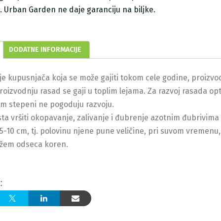
ji. Urban Garden ne daje garanciju na biljke.
DODATNE INFORMACIJE
je kupusnjača koja se može gajiti tokom cele godine, proizv
roizvodnju rasad se gaji u toplim lejama. Za razvoj rasada o
m stepeni ne pogoduju razvoju.
sta vršiti okopavanje, zalivanje i đubrenje azotnim đubrivima
5-10 cm, tj. polovinu njene pune veličine, pri suvom vremenu, j
ožem odseca koren.
: