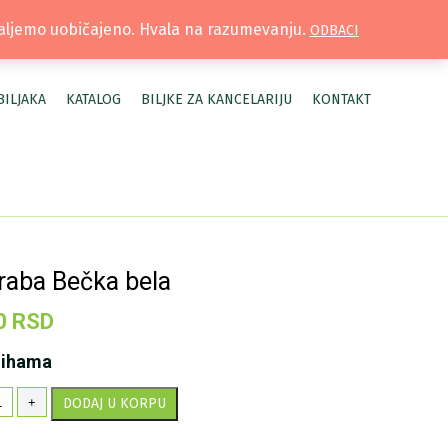
TRUŽNICA |
MOJ NALOG
šaljemo uobičajeno. Hvala na razumevanju.
ODBACI
BILJAKA
KATALOG
BILJKE ZA KANCELARIJU
KONTAKT
raba Bečka bela
0
RSD
lihama
leraba
+
DODAJ U KORPU
čka
la