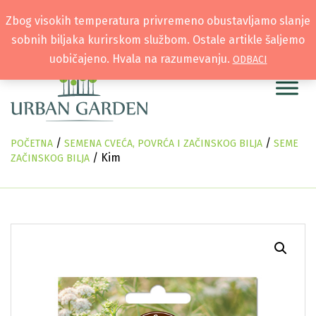
Zbog visokih temperatura privremeno obustavljamo slanje
sobnih biljaka kurirskom službom. Ostale artikle šaljemo
uobičajeno. Hvala na razumevanju.
ODBACI
/
/
POČETNA
SEMENA CVEĆA, POVRĆA I ZAČINSKOG BILJA
SEME
/ Kim
ZAČINSKOG BILJA