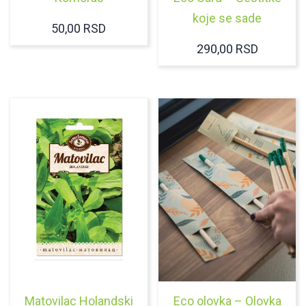
koje se sade
50,00
RSD
290,00
RSD
Matovilac Holandski
Eco olovka – Olovka