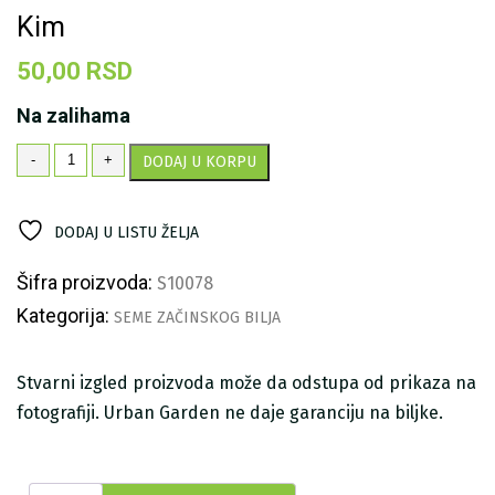
Kim
50,00
RSD
Na zalihama
Kim
-
+
DODAJ U KORPU
količina
DODAJ U LISTU ŽELJA
Šifra proizvoda:
S10078
Kategorija:
SEME ZAČINSKOG BILJA
Stvarni izgled proizvoda može da odstupa od prikaza na
fotografiji. Urban Garden ne daje garanciju na biljke.