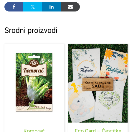
Srodni proizvodi
Komorač
Eco Card – Čestitke