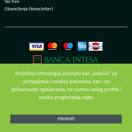
Tax free
Obaveštenja (Newsletter)
Koristimo tehnologiju poznatu kao „kolačići“ za
prikupljanje i analizu podataka, kao i za
prikazivanje oglašavanja, na osnovu vašeg profila i
navika pregledanja sajta.
Sva prava zadržana. © 2015-2022 Urban Garden doo
PRIHVATI