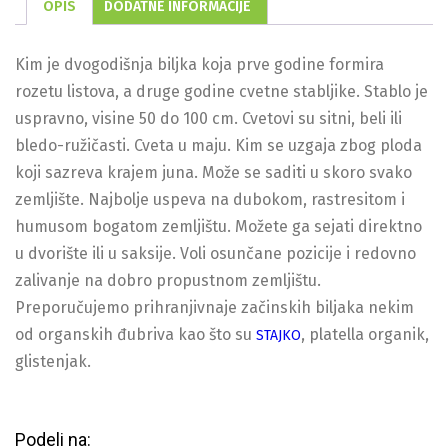
OPIS
DODATNE INFORMACIJE
Kim je dvogodišnja biljka koja prve godine formira
rozetu listova, a druge godine cvetne stabljike. Stablo je
uspravno, visine 50 do 100 cm. Cvetovi su sitni, beli ili
bledo-ružičasti. Cveta u maju. Kim se uzgaja zbog ploda
koji sazreva krajem juna. Može se saditi u skoro svako
zemljište. Najbolje uspeva na dubokom, rastresitom i
humusom bogatom zemljištu. Možete ga sejati direktno
u dvorište ili u saksije. Voli osunčane pozicije i redovno
zalivanje na dobro propustnom zemljištu.
Preporučujemo prihranjivnaje začinskih biljaka nekim
od organskih đubriva kao što su
, platella organik,
STAJKO
glistenjak.
Podeli na: