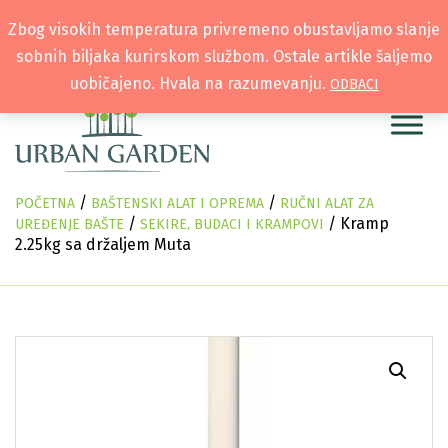
Zbog visokih temperatura privremeno obustavljamo slanje
sobnih biljaka kurirskom službom. Ostale artikle šaljemo
uobičajeno. Hvala na razumevanju.
ODBACI
/
/
POČETNA
BAŠTENSKI ALAT I OPREMA
RUČNI ALAT ZA
/
/ Kramp
UREĐENJE BAŠTE
SEKIRE, BUDACI I KRAMPOVI
2.25kg sa držaljem Muta