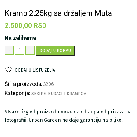
Kramp 2.25kg sa držaljem Muta
2.500,00
RSD
Na zalihama
Kramp
-
+
DODAJ U KORPU
2.25kg
sa
držaljem
DODAJ U LISTU ŽELJA
Muta
količina
Šifra proizvoda:
3206
Kategorija:
SEKIRE, BUDACI I KRAMPOVI
Stvarni izgled proizvoda može da odstupa od prikaza na
fotografiji. Urban Garden ne daje garanciju na biljke.