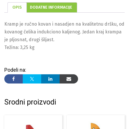
OPIS
DODATNE INFORMACIJE
Kramp je ručno kovan i nasadjen na kvalitetnu dršku, od
kovanog čelika indukciono kaljenog. Jedan kraj krampa
je pljosnat, drugi šiljast.
Težina: 3,25 kg
Podeli na:
Srodni proizvodi