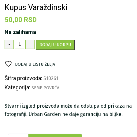
Kupus Varaždinski
50,00
RSD
Na zalihama
Kupus
-
+
DODAJ U KORPU
Varaždinski
količina
DODAJ U LISTU ŽELJA
Šifra proizvoda:
S10261
Kategorija:
SEME POVRĆA
Stvarni izgled proizvoda može da odstupa od prikaza na
fotografiji. Urban Garden ne daje garanciju na biljke.