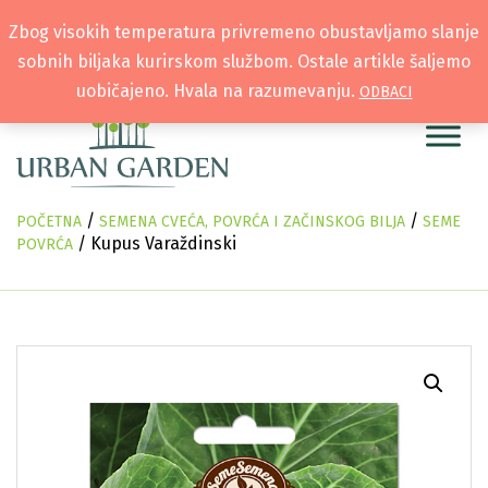
Zbog visokih temperatura privremeno obustavljamo slanje
sobnih biljaka kurirskom službom. Ostale artikle šaljemo
uobičajeno. Hvala na razumevanju.
ODBACI
/
/
POČETNA
SEMENA CVEĆA, POVRĆA I ZAČINSKOG BILJA
SEME
/ Kupus Varaždinski
POVRĆA