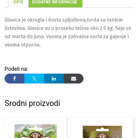
OPIS
DODATNE INFORMACIJE
Glavica je okrugla i dosta spljoštena,tvrda sa tankim
listovima. Glavice su u proseku težine oko 2.5 kg. Seje se
od marta do juna. Veoma je zahvalna sorta za gajenje i
veoma otporna.
Podeli na:
Srodni proizvodi