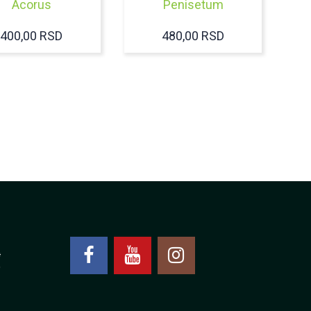
Acorus
Penisetum
400,00
RSD
480,00
RSD
4
0