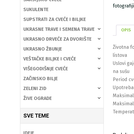
fotografi
SUKULENTE
SUPSTRATI ZA CVEĆE I BILJKE
UKRASNE TRAVE I SEMENA TRAVE
OPIS
UKRASNO DRVEĆE ZA DVORIŠTE
Životna f
UKRASNO ŽBUNJE
listova
VEŠTAČKE BILJKE I CVEĆE
Uslovi ga
VIŠEGODIŠNJE CVEĆE
na sušu
ZAČINSKO BILJE
Period cv
Upotreba:
ZELENI ZID
Maksimaln
ŽIVE OGRADE
Maksimaln
Temperat
SVE TEME
IDEJE