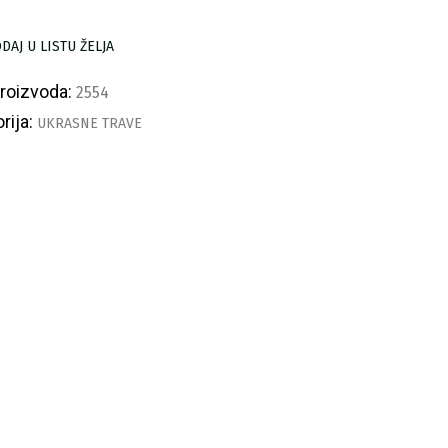
ličina
DAJ U LISTU ŽELJA
proizvoda:
2554
rija:
UKRASNE TRAVE