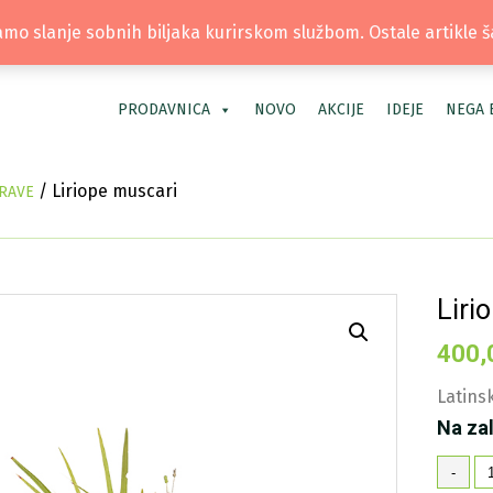
TEL: +381 66 40 40 30 | LOKACIJA: OS
mo slanje sobnih biljaka kurirskom službom. Ostale artikle 
PRODAVNICA
NOVO
AKCIJE
IDEJE
NEGA 
/ Liriope muscari
RAVE
Liri
400,
Latinsk
Na za
Li
-
mu