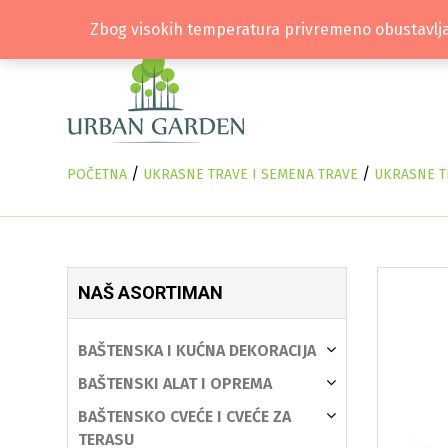
Zbog visokih temperatura privremeno obustavlja
/
/
POČETNA
UKRASNE TRAVE I SEMENA TRAVE
UKRASNE T
NAŠ ASORTIMAN
BAŠTENSKA I KUĆNA DEKORACIJA
BAŠTENSKI ALAT I OPREMA
BAŠTENSKO CVEĆE I CVEĆE ZA
TERASU