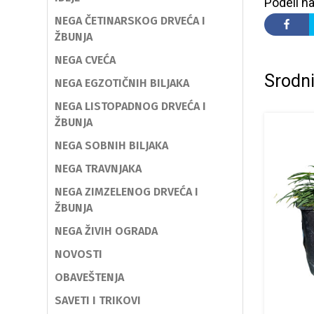
Podeli na
NEGA ČETINARSKOG DRVEĆA I
ŽBUNJA
NEGA CVEĆA
Srodni
NEGA EGZOTIČNIH BILJAKA
NEGA LISTOPADNOG DRVEĆA I
ŽBUNJA
NEGA SOBNIH BILJAKA
NEGA TRAVNJAKA
NEGA ZIMZELENOG DRVEĆA I
ŽBUNJA
NEGA ŽIVIH OGRADA
NOVOSTI
OBAVEŠTENJA
SAVETI I TRIKOVI