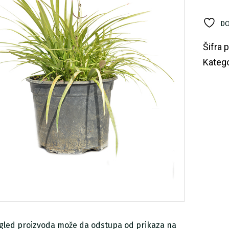
ko
DO
Šifra 
Katego
zgled proizvoda može da odstupa od prikaza na