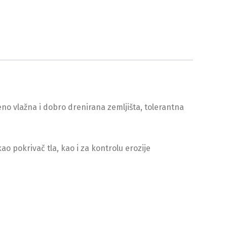
reno vlažna i dobro drenirana zemljišta, tolerantna
o pokrivač tla, kao i za kontrolu erozije