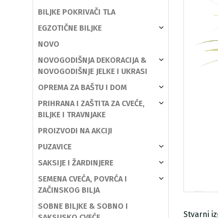
BILJKE POKRIVAČI TLA
EGZOTIČNE BILJKE
NOVO
NOVOGODIŠNJA DEKORACIJA &
NOVOGODIŠNJE JELKE I UKRASI
OPREMA ZA BAŠTU I DOM
PRIHRANA I ZAŠTITA ZA CVEĆE,
BILJKE I TRAVNJAKE
PROIZVODI NA AKCIJI
PUZAVICE
SAKSIJE I ŽARDINJERE
SEMENA CVEĆA, POVRĆA I
ZAČINSKOG BILJA
SOBNE BILJKE & SOBNO I
Stvarni i
SAKSIJSKO CVEĆE