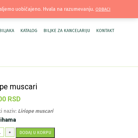
TRUŽNICA |
MOJ NALOG
šaljemo uobičajeno. Hvala na razumevanju.
ODBACI
BILJAKA
KATALOG
BILJKE ZA KANCELARIJU
KONTAKT
ope muscari
00
RSD
i naziv:
Liriope muscari
lihama
riope
+
DODAJ U KORPU
scari