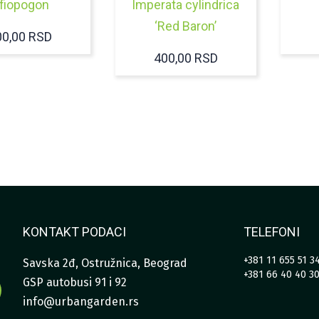
fiopogon
Imperata cylindrica
‘Red Baron’
00,00
RSD
400,00
RSD
KONTAKT PODACI
TELEFONI
+381 11 655 51 3
Savska 2đ, Ostružnica, Beograd
+381 66 40 40 3
GSP autobusi 91 i 92
info@urbangarden.rs