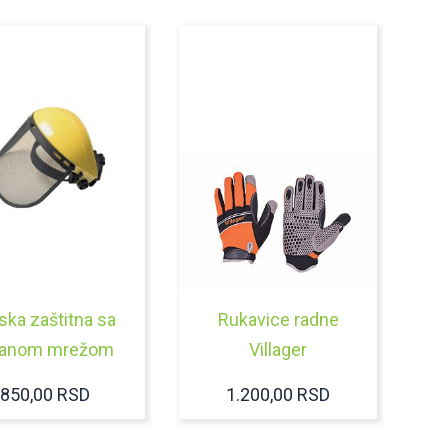
ka zaštitna sa
Rukavice radne
čanom mrežom
Villager
850,00
RSD
1.200,00
RSD