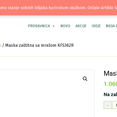
TEL: +381 66 40 40 30 | LOKACIJA: OS
mo slanje sobnih biljaka kurirskom službom. Ostale artikle 
PRODAVNICA
NOVO
AKCIJE
IDEJE
NEGA 
/ Maska zaštitna sa mrežom KFS362R
A
Mask
1.06
Na za
M
-
za
sa