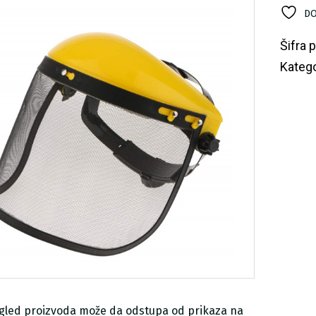
m
DO
KF
ko
Šifra 
Katego
zgled proizvoda može da odstupa od prikaza na