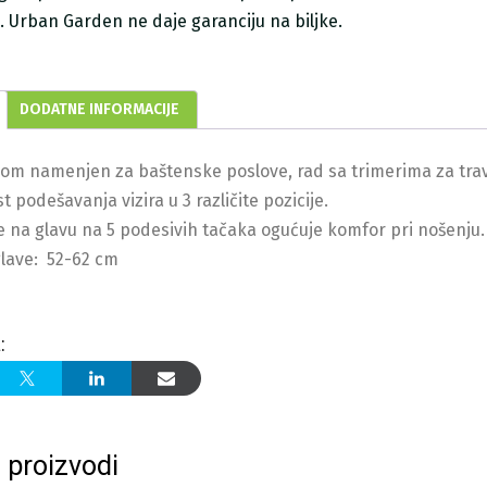
ji. Urban Garden ne daje garanciju na biljke.
DODATNE INFORMACIJE
om namenjen za baštenske poslove, rad sa trimerima za travu 
 podešavanja vizira u 3 različite pozicije.
e na glavu na 5 podesivih tačaka ogućuje komfor pri nošenju.
lave: 52-62 cm
:
 proizvodi