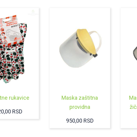
itne rukavice
Maska zaštitna
Mas
providna
ži
20,00
RSD
950,00
RSD