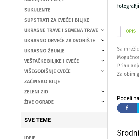
fotografi
SUKULENTE
SUPSTRATI ZA CVEĆE I BILJKE
UKRASNE TRAVE I SEMENA TRAVE
OPIS
UKRASNO DRVEĆE ZA DVORIŠTE
Sa mrežic
UKRASNO ŽBUNJE
Mogućnost
VEŠTAČKE BILJKE I CVEĆE
Prianjanj
VIŠEGODIŠNJE CVEĆE
Za obim g
ZAČINSKO BILJE
ZELENI ZID
Podeli na
ŽIVE OGRADE
SVE TEME
Srodni
IDEJE