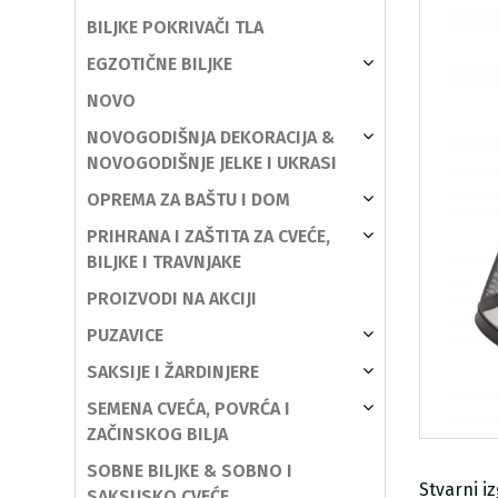
BILJKE POKRIVAČI TLA
EGZOTIČNE BILJKE
NOVO
NOVOGODIŠNJA DEKORACIJA &
NOVOGODIŠNJE JELKE I UKRASI
OPREMA ZA BAŠTU I DOM
PRIHRANA I ZAŠTITA ZA CVEĆE,
BILJKE I TRAVNJAKE
PROIZVODI NA AKCIJI
PUZAVICE
SAKSIJE I ŽARDINJERE
SEMENA CVEĆA, POVRĆA I
ZAČINSKOG BILJA
SOBNE BILJKE & SOBNO I
Stvarni i
SAKSIJSKO CVEĆE