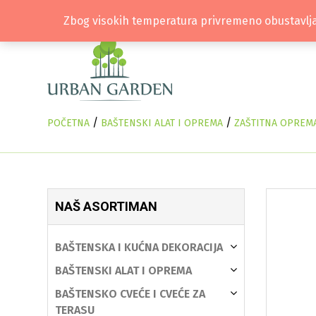
Zbog visokih temperatura privremeno obustavlja
/
/
POČETNA
BAŠTENSKI ALAT I OPREMA
ZAŠTITNA OPREM
NAŠ ASORTIMAN
BAŠTENSKA I KUĆNA DEKORACIJA
BAŠTENSKI ALAT I OPREMA
BAŠTENSKO CVEĆE I CVEĆE ZA
TERASU