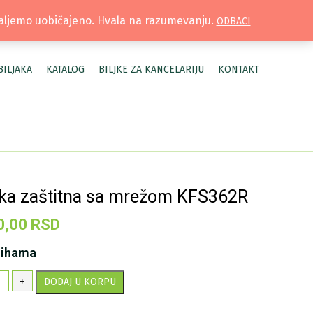
TRUŽNICA |
MOJ NALOG
šaljemo uobičajeno. Hvala na razumevanju.
ODBACI
BILJAKA
KATALOG
BILJKE ZA KANCELARIJU
KONTAKT
a zaštitna sa mrežom KFS362R
0,00
RSD
lihama
aska
+
DODAJ U KORPU
štitna