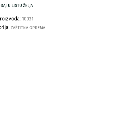
režom
DAJ U LISTU ŽELJA
S362R
ličina
proizvoda:
10031
rija:
ZAŠTITNA OPREMA