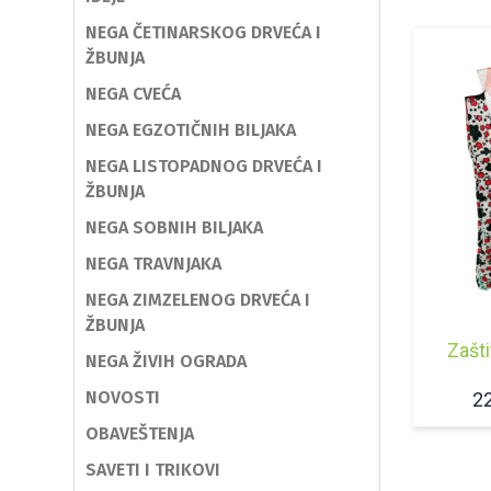
NEGA ČETINARSKOG DRVEĆA I
ŽBUNJA
NEGA CVEĆA
NEGA EGZOTIČNIH BILJAKA
NEGA LISTOPADNOG DRVEĆA I
ŽBUNJA
NEGA SOBNIH BILJAKA
NEGA TRAVNJAKA
NEGA ZIMZELENOG DRVEĆA I
ŽBUNJA
Zašt
NEGA ŽIVIH OGRADA
NOVOSTI
2
OBAVEŠTENJA
SAVETI I TRIKOVI