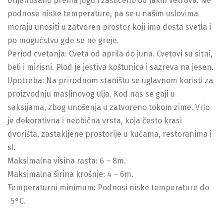
orijentisano prema jugu i zaštićeno od jakih vetrova. Ne
podnose niske temperature, pa se u našim uslovima
moraju unositi u zatvoren prostor koji ima dosta svetla i
po mogućstvu gde se ne greje.
Period cvetanja: Cveta od aprila do juna. Cvetovi su sitni,
beli i mirisni. Plod je jestiva koštunica i sazreva na jesen.
Upotreba: Na prirodnom staništu se uglavnom koristi za
proizvodnju maslinovog ulja. Kod nas se gaji u
saksijama, zbog unošenja u zatvoreno tokom zime. Vrlo
je dekorativna i neobična vrsta, koja često krasi
dvorišta, zastakljene prostorije u kućama, restoranima i
sl.
Maksimalna visina rasta: 6 – 8m.
Maksimalna širina krošnje: 4 – 6m.
Temperaturni minimum: Podnosi niske temperature do
-5°C.