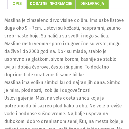
OPIS
DODATNE INFORMACIJE
DEKLARACIJA
Maslina je zimzeleno drvo visine do 8m. Ima uske listove
duge oko 5 – 7cm. Listovi su kožasti, naspramni, zeleno
srebrnaste boje. Sa naličja su svetliji nego sa lica.
Masline rastu veoma sporo i dugovečne su vrste, mogu
da žive i do 2000 godina. Dok su mlade, stablo je
uspravno sa glatkom, sivom korom, kasnije se stablo
uvija i dobija čvorove, često i šupljine. To dodatno
doprinosti dekorativnosti same biljke.
Maslina ima veliku simboliku od najranijih dana. Simbol
je mira, plodnosti, izobilja i dugovečnosti.
Uslovi gajenja: Masline vole dosta sunca koje je
potrebno da bi sazreo plod kako treba. Ne vole previše
vode i podnose sušno vreme. Najbolje uspeva na
dubokom, dobro dreniranom zemljištu, na mestu koje je