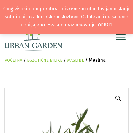
Zbog visokih temperatura privremeno obustavljamo slanje
sobnih biljaka kurirskom službom. Ostale artikle šaljemo
uobičajeno. Hvala na razumevanju.
ODBACI
/
/
/ Maslina
POČETNA
EGZOTIČNE BILJKE
MASLINE