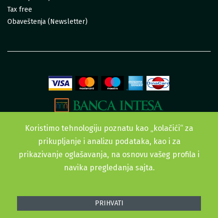
Tax free
Obaveštenja (Newsletter)
Koristimo tehnologiju poznatu kao „kolačići“ za
prikupljanje i analizu podataka, kao i za
prikazivanje oglašavanja, na osnovu vašeg profila i
navika pregledanja sajta.
Sva prava zadržana. © 2015-2022 Urban Garden doo
PRIHVATI