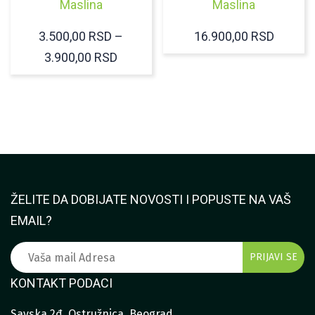
Maslina
Maslina
3.500,00
RSD
–
16.900,00
RSD
RASPON
3.900,00
RSD
CENA:
OD
3.500,00 RSD
DO
3.900,00 RSD
ŽELITE DA DOBIJATE NOVOSTI I POPUSTE NA VAŠ
EMAIL?
KONTAKT PODACI
Savska 2đ, Ostružnica, Beograd