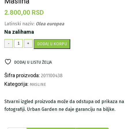
Maslina
2.800,00
RSD
Latinski naziv:
Olea europea
Na zalihama
Maslina
-
+
DODAJ U KORPU
količina
DODAJ U LISTU ŽELJA
Šifra proizvoda:
201100438
Kategorija:
MASLINE
Stvarni izgled proizvoda može da odstupa od prikaza na
fotografiji. Urban Garden ne daje garanciju na biljke.