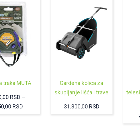
a traka MUTA
Gardena kolica za
skupljanje lišća i trave
teles
0,00
RSD
–
RASPON
50,00
RSD
31.300,00
RSD
CENA:
OD
180,00 RSD