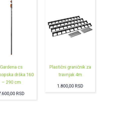
Gardena cs
Plastični graničnik za
kopska drška 160
travnjak 4m
– 290 cm
1.800,00
RSD
7.600,00
RSD