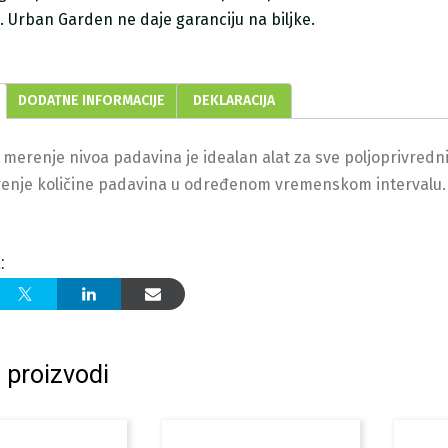
ji. Urban Garden ne daje garanciju na biljke.
DODATNE INFORMACIJE
DEKLARACIJA
 merenje nivoa padavina je idealan alat za sve poljoprivrednik
renje količine padavina u određenom vremenskom intervalu.
:
 proizvodi