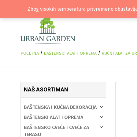
Zbog visokih temperatura privremeno obustavlja
/
/
POČETNA
BAŠTENSKI ALAT I OPREMA
RUČNI ALAT ZA U
NAŠ ASORTIMAN
BAŠTENSKA I KUĆNA DEKORACIJA
BAŠTENSKI ALAT I OPREMA
BAŠTENSKO CVEĆE I CVEĆE ZA
TERASU