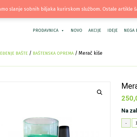
TEL: +381 66 40 40 30 | LOKACIJA: OS
mo slanje sobnih biljaka kurirskom službom. Ostale artikle 
PRODAVNICA
NOVO
AKCIJE
IDEJE
NEGA 
/
/ Merač kiše
REĐENJE BAŠTE
BAŠTENSKA OPREMA
Mera
250,
Na za
Me
-
ki
ko