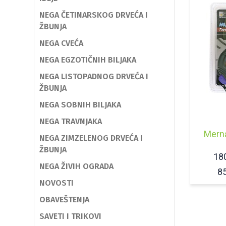
NEGA ČETINARSKOG DRVEĆA I
ŽBUNJA
NEGA CVEĆA
NEGA EGZOTIČNIH BILJAKA
NEGA LISTOPADNOG DRVEĆA I
ŽBUNJA
NEGA SOBNIH BILJAKA
NEGA TRAVNJAKA
Mern
NEGA ZIMZELENOG DRVEĆA I
ŽBUNJA
18
NEGA ŽIVIH OGRADA
8
NOVOSTI
OBAVEŠTENJA
SAVETI I TRIKOVI