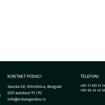
DO
850,00 RSD
KONTAKT PODACI
TELEFONI
+381 11 655 51 3
Savska 2đ, Ostružnica, Beograd
+381 66 40 40 3
GSP autobusi 91 i 92
info@urbangarden.rs