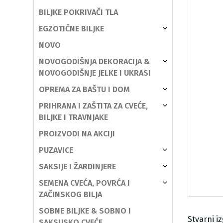
BILJKE POKRIVAČI TLA
EGZOTIČNE BILJKE
NOVO
NOVOGODIŠNJA DEKORACIJA &
NOVOGODIŠNJE JELKE I UKRASI
OPREMA ZA BAŠTU I DOM
PRIHRANA I ZAŠTITA ZA CVEĆE,
BILJKE I TRAVNJAKE
PROIZVODI NA AKCIJI
PUZAVICE
SAKSIJE I ŽARDINJERE
SEMENA CVEĆA, POVRĆA I
ZAČINSKOG BILJA
SOBNE BILJKE & SOBNO I
Stvarni i
SAKSIJSKO CVEĆE