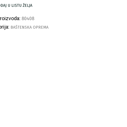
DAJ U LISTU ŽELJA
proizvoda:
80408
rija:
BAŠTENSKA OPREMA