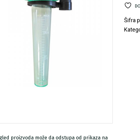
DO
Šifra 
Katego
zgled proizvoda može da odstupa od prikaza na