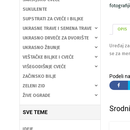
fotografi
SUKULENTE
SUPSTRATI ZA CVEĆE I BILJKE
UKRASNE TRAVE I SEMENA TRAVE
OPIS
UKRASNO DRVEĆE ZA DVORIŠTE
Uređaj za
UKRASNO ŽBUNJE
se za me
VEŠTAČKE BILJKE I CVEĆE
VIŠEGODIŠNJE CVEĆE
Podeli na
ZAČINSKO BILJE
ZELENI ZID
ŽIVE OGRADE
Srodni
SVE TEME
IDEJE