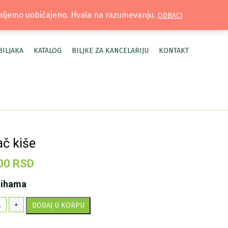
TRUŽNICA |
MOJ NALOG
šaljemo uobičajeno. Hvala na razumevanju.
ODBACI
BILJAKA
KATALOG
BILJKE ZA KANCELARIJU
KONTAKT
č kiše
00
RSD
lihama
rač
+
DODAJ U KORPU
še
ličina