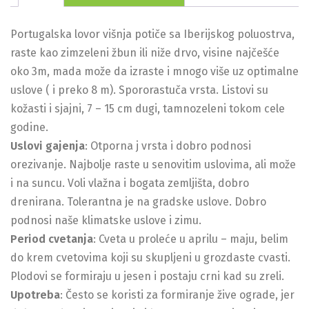
Portugalska lovor višnja potiče sa Iberijskog poluostrva,
raste kao zimzeleni žbun ili niže drvo, visine najčešće
oko 3m, mada može da izraste i mnogo više uz optimalne
uslove ( i preko 8 m). Spororastuča vrsta. Listovi su
kožasti i sjajni, 7 – 15 cm dugi, tamnozeleni tokom cele
godine.
Uslovi gajenja
: Otporna j vrsta i dobro podnosi
orezivanje. Najbolje raste u senovitim uslovima, ali može
i na suncu. Voli vlažna i bogata zemljišta, dobro
drenirana. Tolerantna je na gradske uslove. Dobro
podnosi naše klimatske uslove i zimu.
Period cvetanja
: Cveta u proleće u aprilu – maju, belim
do krem cvetovima koji su skupljeni u grozdaste cvasti.
Plodovi se formiraju u jesen i postaju crni kad su zreli.
Upotreba
: Često se koristi za formiranje žive ograde, jer