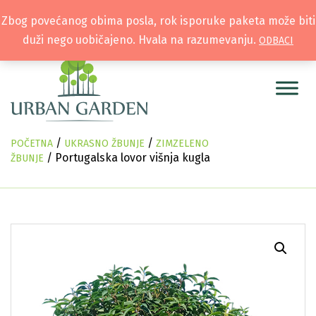
Zbog povećanog obima posla, rok isporuke paketa može biti
duži nego uobičajeno. Hvala na razumevanju.
ODBACI
/
/
POČETNA
UKRASNO ŽBUNJE
ZIMZELENO
/ Portugalska lovor višnja kugla
ŽBUNJE