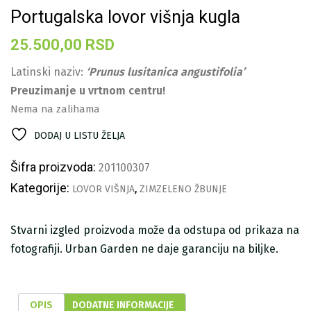
Portugalska lovor višnja kugla
25.500,00
RSD
Latinski naziv:
‘Prunus lusitanica angustifolia’
Preuzimanje u vrtnom centru!
Nema na zalihama
DODAJ U LISTU ŽELJA
Šifra proizvoda:
201100307
Kategorije:
,
LOVOR VIŠNJA
ZIMZELENO ŽBUNJE
Stvarni izgled proizvoda može da odstupa od prikaza na
fotografiji. Urban Garden ne daje garanciju na biljke.
OPIS
DODATNE INFORMACIJE