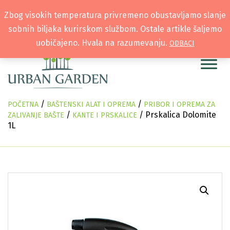
Zbog visokih temperatura privremeno obustavljamo slanje
sobnih biljaka kurirskom službom. Ostale artikle šaljemo
uobičajeno. Hvala na razumevanju.
ODBACI
/
/
POČETNA
BAŠTENSKI ALAT I OPREMA
PRIBOR I OPREMA ZA
/
/ Prskalica Dolomite
ZALIVANJE BAŠTE
KANTE I PRSKALICE
1L