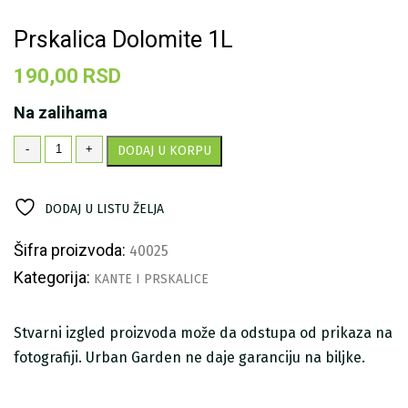
Prskalica Dolomite 1L
190,00
RSD
Na zalihama
Prskalica
-
+
DODAJ U KORPU
Dolomite
1L
količina
DODAJ U LISTU ŽELJA
Šifra proizvoda:
40025
Kategorija:
KANTE I PRSKALICE
Stvarni izgled proizvoda može da odstupa od prikaza na
fotografiji. Urban Garden ne daje garanciju na biljke.