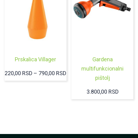
Prskalica Villager
Gardena
multifunkcionalni
RASPON
220,00
RSD
–
790,00
RSD
pištolj
CENA:
OD
3.800,00
RSD
220,00 RSD
DO
790,00 RSD