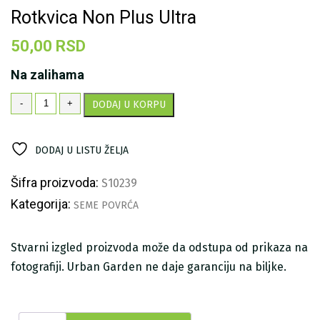
Rotkvica Non Plus Ultra
50,00
RSD
Na zalihama
Rotkvica
-
+
DODAJ U KORPU
Non
Plus
Ultra
DODAJ U LISTU ŽELJA
količina
Šifra proizvoda:
S10239
Kategorija:
SEME POVRĆA
Stvarni izgled proizvoda može da odstupa od prikaza na
fotografiji. Urban Garden ne daje garanciju na biljke.