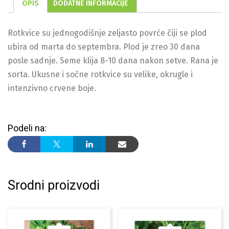
OPIS
DODATNE INFORMACIJE
Rotkvice su jednogodišnje zeljasto povrće čiji se plod
ubira od marta do septembra. Plod je zreo 30 dana
posle sadnje. Seme klija 8-10 dana nakon setve. Rana je
sorta. Ukusne i sočne rotkvice su velike, okrugle i
intenzivno crvene boje.
Podeli na:
Srodni proizvodi