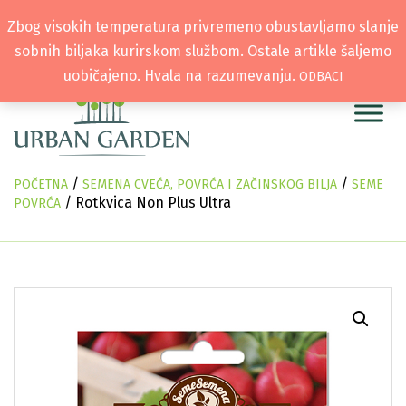
Zbog visokih temperatura privremeno obustavljamo slanje
sobnih biljaka kurirskom službom. Ostale artikle šaljemo
uobičajeno. Hvala na razumevanju.
ODBACI
/
/
POČETNA
SEMENA CVEĆA, POVRĆA I ZAČINSKOG BILJA
SEME
/ Rotkvica Non Plus Ultra
POVRĆA