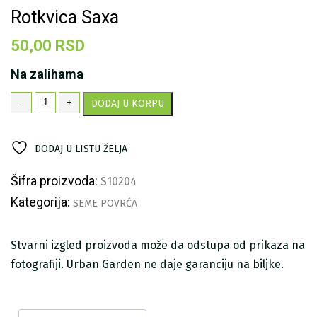
Rotkvica Saxa
50,00
RSD
Na zalihama
Rotkvica
-
+
DODAJ U KORPU
Saxa
količina
DODAJ U LISTU ŽELJA
Šifra proizvoda:
S10204
Kategorija:
SEME POVRĆA
Stvarni izgled proizvoda može da odstupa od prikaza na
fotografiji. Urban Garden ne daje garanciju na biljke.