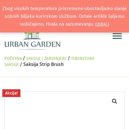
Zbog visokih temperatura privremeno obustavljamo slanje
sobnih biljaka kurirskom službom. Ostale artikle šaljemo
uobičajeno. Hvala na razumevanju.
ODBACI
/
/
POČETNA
SAKSIJE I ŽARDINJERE
FIBERSTONE
/ Saksija Strip Brush
SAKSIJE
Akcija!