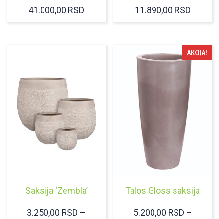
RASPO
41.000,00
RSD
11.890,00
RSD
CENA:
OD
3.950,
AKCIJA!
DO
11.890
Saksija ‘Zembla’
Talos Gloss saksija
3.250,00
RSD
–
5.200,00
RSD
–