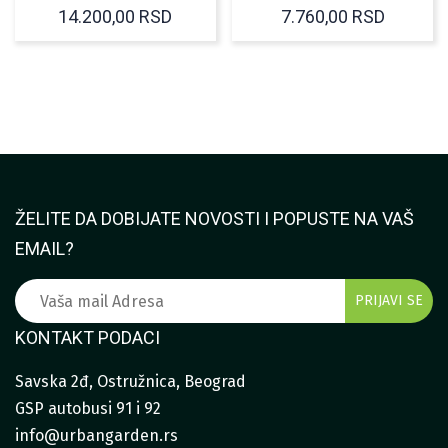
RASPON
RASPO
14.200,00
RSD
7.760,00
RSD
CENA:
CENA:
OD
OD
3.250,00 RSD
5.200,0
DO
DO
14.200,00 RSD
7.760,0
ŽELITE DA DOBIJATE NOVOSTI I POPUSTE NA VAŠ
EMAIL?
KONTAKT PODACI
Savska 2đ, Ostružnica, Beograd
GSP autobusi 91 i 92
info@urbangarden.rs