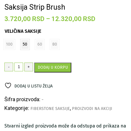
Saksija Strip Brush
Raspon
3.720,00
RSD
–
12.320,00
RSD
cena:
VELIČINA SAKSIJE
od
3.720,00 R
100
50
60
80
do
12.320,00 
Saksija
-
+
DODAJ U KORPU
Strip
Brush
količina
DODAJ U LISTU ŽELJA
Šifra proizvoda:
-
Kategorije:
,
FIBERSTONE SAKSIJE
PROIZVODI NA AKCIJI
Stvarni izgled proizvoda može da odstupa od prikaza na