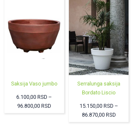
53.380,00 RSD
250,00 RSD.
DO
74.060,00 RSD
Saksija Vaso jumbo
Serralunga saksija
Bordato Liscio
6.100,00
RSD
–
RASPON
96.800,00
RSD
15.150,00
RSD
–
CENA:
RASPO
86.870,00
RSD
OD
CENA:
6.100,00 RSD
OD