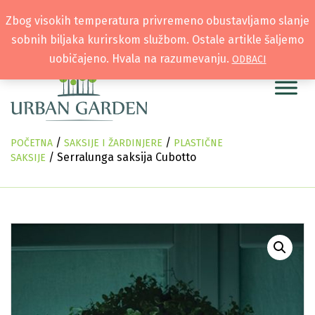
Zbog visokih temperatura privremeno obustavljamo slanje
sobnih biljaka kurirskom službom. Ostale artikle šaljemo
uobičajeno. Hvala na razumevanju.
ODBACI
/
/
POČETNA
SAKSIJE I ŽARDINJERE
PLASTIČNE
/ Serralunga saksija Cubotto
SAKSIJE