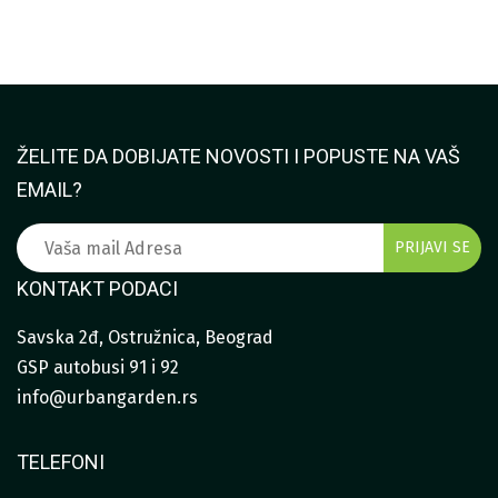
DO
15.150
96.800,00 RSD
DO
86.870
ŽELITE DA DOBIJATE NOVOSTI I POPUSTE NA VAŠ
EMAIL?
KONTAKT PODACI
Savska 2đ, Ostružnica, Beograd
GSP autobusi 91 i 92
info@urbangarden.rs
TELEFONI