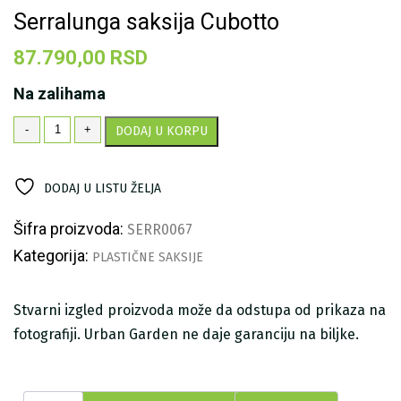
Serralunga saksija Cubotto
87.790,00
RSD
Na zalihama
Serralunga
-
+
DODAJ U KORPU
saksija
Cubotto
količina
DODAJ U LISTU ŽELJA
Šifra proizvoda:
SERR0067
Kategorija:
PLASTIČNE SAKSIJE
Stvarni izgled proizvoda može da odstupa od prikaza na
fotografiji. Urban Garden ne daje garanciju na biljke.