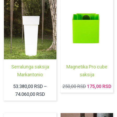
Serralunga saksija
Magnetika Pro cube
Markantonio
saksija
ORIGINALNA
TR
53.380,00
RSD
–
250,00
RSD
175,00
RSD
RASPON
CENA
C
74.060,00
RSD
CENA:
JE
JE
OD
BILA:
17