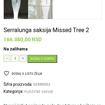
Serralunga saksija Missed Tree 2
166.380,00
RSD
Na zalihama
Serralunga
-
+
DODAJ U KORPU
saksija
Missed
Tree
DODAJ U LISTU ŽELJA
2
količina
Šifra proizvoda:
SERR0053
Kategorija:
PLASTIČNE SAKSIJE