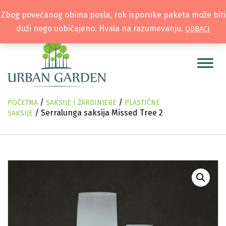
Zbog povećanog obima posla, rok isporuke paketa može biti
duži nego uobičajeno. Hvala na razumevanju.
ODBACI
/
/
POČETNA
SAKSIJE I ŽARDINJERE
PLASTIČNE
/ Serralunga saksija Missed Tree 2
SAKSIJE