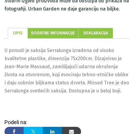
Stvarni izgled proizvoda može da odstupa od prikaza na
fotografiji. Urban Garden ne daje garanciju na biljke.
OPIS
DODATNE INFORMACIJE
DEKLARACIJA
U ponudi je saksija Serralunga izrađena od visoko
kvalitetne plastike, dimenzija 75x200cm. Dizajnirao je
Jean-Marie Massaud, zamišljajući udarna okruženja
života na otvorenom, koji evociraju tehno-etničke oblike
i daju sobnim biljkama status drveta. Missed Tree je deo
Serralunga svetlećih saksija. Dostupna je u beloj boji.
Podeli na: