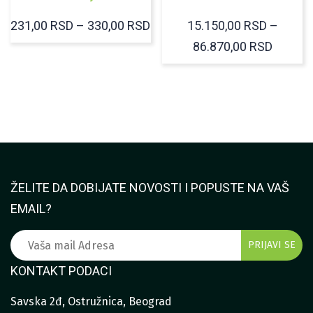
RASPON
231,00
RSD
–
330,00
RSD
15.150,00
RSD
–
CENA:
RASPO
86.870,00
RSD
OD
CENA:
231,00 RSD
OD
DO
15.150
330,00 RSD
DO
86.870
ŽELITE DA DOBIJATE NOVOSTI I POPUSTE NA VAŠ
EMAIL?
KONTAKT PODACI
Savska 2đ, Ostružnica, Beograd