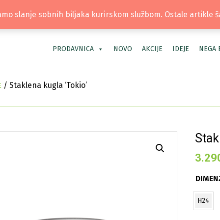
TEL: +381 66 40 40 30 | LOKACIJA: OS
mo slanje sobnih biljaka kurirskom službom. Ostale artikle 
PRODAVNICA
NOVO
AKCIJE
IDEJE
NEGA 
/ Staklena kugla ‘Tokio’
E
Stak
3.29
DIMENZ
H24