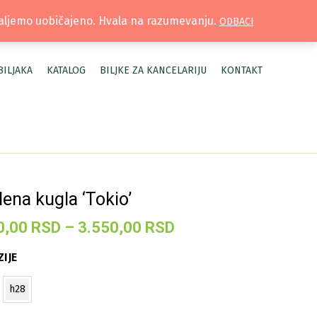
TRUŽNICA |
MOJ NALOG
šaljemo uobičajeno. Hvala na razumevanju.
ODBACI
BILJAKA
KATALOG
BILJKE ZA KANCELARIJU
KONTAKT
lena kugla ‘Tokio’
Raspon
0,00
RSD
–
3.550,00
RSD
cena:
IJE
od
3.290,00 RSD
h28
do