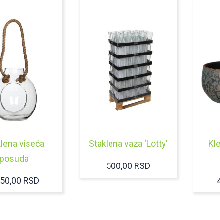
lena viseća
Staklena vaza ‘Lotty’
Kl
posuda
500,00
RSD
450,00
RSD