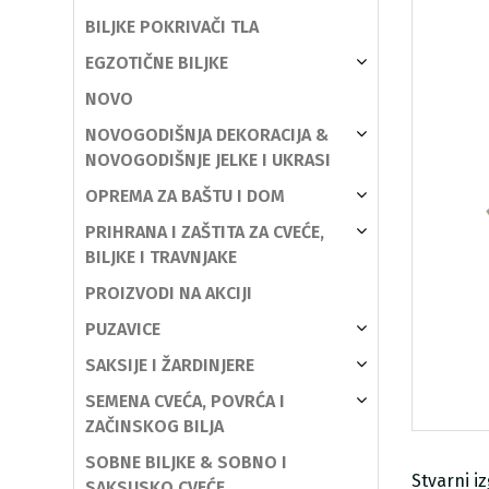
BILJKE POKRIVAČI TLA
EGZOTIČNE BILJKE
NOVO
NOVOGODIŠNJA DEKORACIJA &
NOVOGODIŠNJE JELKE I UKRASI
OPREMA ZA BAŠTU I DOM
PRIHRANA I ZAŠTITA ZA CVEĆE,
BILJKE I TRAVNJAKE
PROIZVODI NA AKCIJI
PUZAVICE
SAKSIJE I ŽARDINJERE
SEMENA CVEĆA, POVRĆA I
ZAČINSKOG BILJA
SOBNE BILJKE & SOBNO I
Stvarni i
SAKSIJSKO CVEĆE