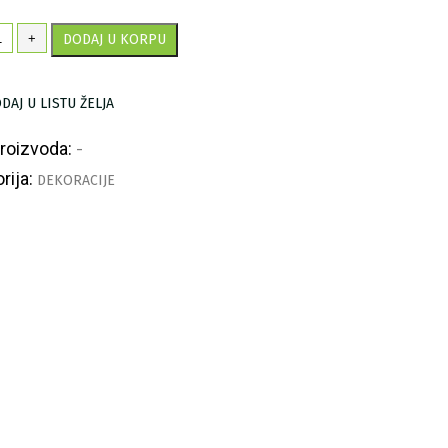
3.550,00 RSD
aklena
+
DODAJ U KORPU
gla
okio'
ličina
DAJ U LISTU ŽELJA
proizvoda:
-
rija:
DEKORACIJE