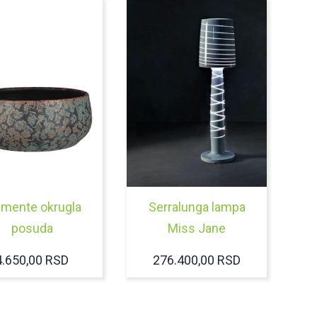
emente okrugla
Serralunga lampa
posuda
Miss Jane
4.650,00
RSD
276.400,00
RSD