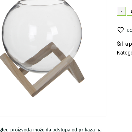
St
-
ku
'T
ko
DO
Šifra 
Katego
zgled proizvoda može da odstupa od prikaza na