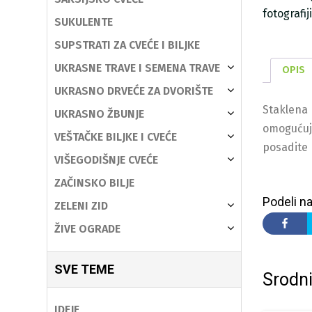
fotografi
SUKULENTE
SUPSTRATI ZA CVEĆE I BILJKE
UKRASNE TRAVE I SEMENA TRAVE
OPIS
UKRASNO DRVEĆE ZA DVORIŠTE
Staklena 
UKRASNO ŽBUNJE
omogućuje
VEŠTAČKE BILJKE I CVEĆE
posadite 
VIŠEGODIŠNJE CVEĆE
ZAČINSKO BILJE
Podeli na
ZELENI ZID
ŽIVE OGRADE
SVE TEME
Srodni
IDEJE