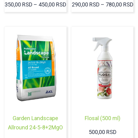
RASPON
R
350,00
RSD
–
450,00
RSD
290,00
RSD
–
780,00
RSD
CENA:
C
OD
O
350,00 RSD
2
DO
D
450,00 RSD
7
Garden Landscape
Flosal (500 ml)
Allround 24-5-8+2MgO
500,00
RSD