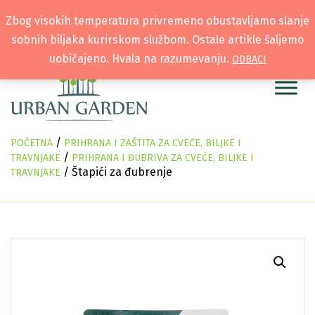
Zbog visokih temperatura privremeno obustavljamo slanje
sobnih biljaka kurirskom službom. Ostale artikle šaljemo
uobičajeno. Hvala na razumevanju.
ODBACI
/
POČETNA
PRIHRANA I ZAŠTITA ZA CVEĆE, BILJKE I
/
TRAVNJAKE
PRIHRANA I ĐUBRIVA ZA CVEĆE, BILJKE I
/ Štapići za đubrenje
TRAVNJAKE