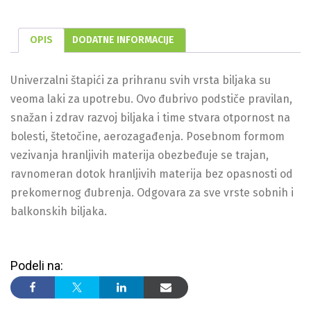
OPIS
DODATNE INFORMACIJE
Univerzalni štapići za prihranu svih vrsta biljaka su
veoma laki za upotrebu. Ovo đubrivo podstiče pravilan,
snažan i zdrav razvoj biljaka i time stvara otpornost na
bolesti, štetočine, aerozagađenja. Posebnom formom
vezivanja hranljivih materija obezbeđuje se trajan,
ravnomeran dotok hranljivih materija bez opasnosti od
prekomernog đubrenja. Odgovara za sve vrste sobnih i
balkonskih biljaka.
Podeli na: