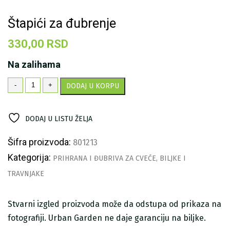
Štapići za đubrenje
330,00
RSD
Na zalihama
Štapići
-
+
DODAJ U KORPU
za
đubrenje
količina
DODAJ U LISTU ŽELJA
Šifra proizvoda:
801213
Kategorija:
PRIHRANA I ĐUBRIVA ZA CVEĆE, BILJKE I
TRAVNJAKE
Stvarni izgled proizvoda može da odstupa od prikaza na
fotografiji. Urban Garden ne daje garanciju na biljke.