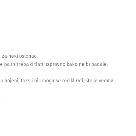
i za neki oslonac.
ike pa ih treba držati uspravno kako ne bi padale.
su bojeni, toksični i mogu se reciklirati, što je veoma
.