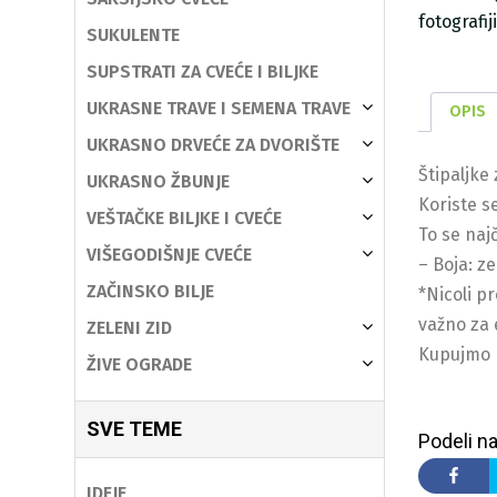
fotografi
SUKULENTE
SUPSTRATI ZA CVEĆE I BILJKE
UKRASNE TRAVE I SEMENA TRAVE
OPIS
UKRASNO DRVEĆE ZA DVORIŠTE
Štipaljke 
UKRASNO ŽBUNJE
Koriste se
VEŠTAČKE BILJKE I CVEĆE
To se naj
VIŠEGODIŠNJE CVEĆE
– Boja: ze
ZAČINSKO BILJE
*Nicoli pr
važno za e
ZELENI ZID
Kupujmo p
ŽIVE OGRADE
SVE TEME
Podeli na
IDEJE