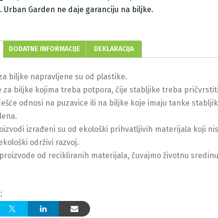
ji. Urban Garden ne daje garanciju na biljke.
DODATNE INFORMACIJE
DEKLARACIJA
za biljke napravljene su od plastike.
 za biljke kojima treba potpora, čije stabljike treba pričvrstit
češće odnosi na puzavice ili na biljke koje imaju tanke stablj
lena.
oizvodi izrađeni su od ekološki prihvatljivih materijala koji ni
kološki održivi razvoj.
roizvode od recikliranih materijala, čuvajmo životnu sredinu
: