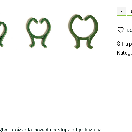
Št
-
za
bi
ko
DO
Šifra 
Katego
zgled proizvoda može da odstupa od prikaza na