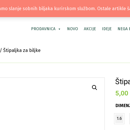
TEL: +381 66 40 40 30 | LOKACIJA: OS
mo slanje sobnih biljaka kurirskom službom. Ostale artikle 
PRODAVNICA
NOVO
AKCIJE
IDEJE
NEGA 
/ Štipaljka za biljke
Štipa
5,00
DIMENZ
1.6