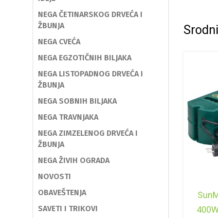
NEGA ČETINARSKOG DRVEĆA I
ŽBUNJA
Srodni
NEGA CVEĆA
NEGA EGZOTIČNIH BILJAKA
NEGA LISTOPADNOG DRVEĆA I
ŽBUNJA
NEGA SOBNIH BILJAKA
NEGA TRAVNJAKA
NEGA ZIMZELENOG DRVEĆA I
ŽBUNJA
NEGA ŽIVIH OGRADA
NOVOSTI
OBAVEŠTENJA
SunM
SAVETI I TRIKOVI
400W