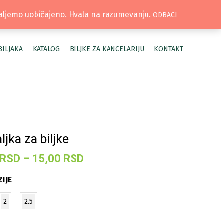
TRUŽNICA |
MOJ NALOG
šaljemo uobičajeno. Hvala na razumevanju.
ODBACI
BILJAKA
KATALOG
BILJKE ZA KANCELARIJU
KONTAKT
ljka za biljke
Raspon
RSD
–
15,00
RSD
cena:
IJE
od
5,00 RSD
2
2.5
do