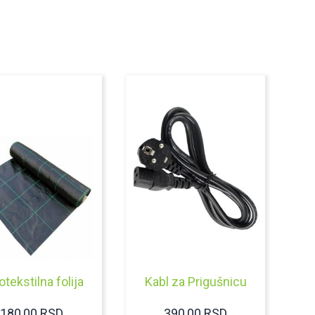
otekstilna folija
Kabl za Prigušnicu
180,00
RSD
390,00
RSD