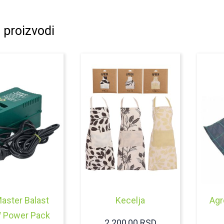
 proizvodi
aster Balast
Kecelja
Agr
 Power Pack
2.200,00
RSD