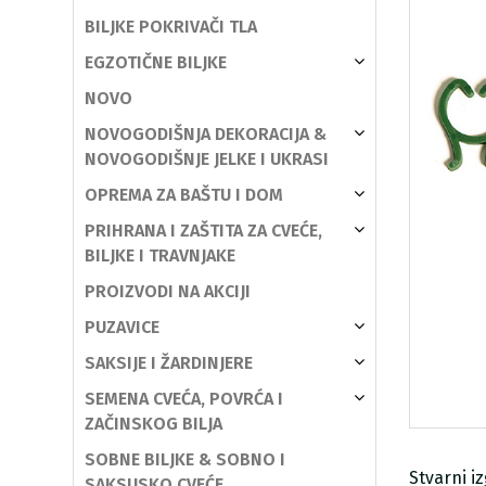
BILJKE POKRIVAČI TLA
EGZOTIČNE BILJKE
NOVO
NOVOGODIŠNJA DEKORACIJA &
NOVOGODIŠNJE JELKE I UKRASI
OPREMA ZA BAŠTU I DOM
PRIHRANA I ZAŠTITA ZA CVEĆE,
BILJKE I TRAVNJAKE
PROIZVODI NA AKCIJI
PUZAVICE
SAKSIJE I ŽARDINJERE
SEMENA CVEĆA, POVRĆA I
ZAČINSKOG BILJA
SOBNE BILJKE & SOBNO I
Stvarni i
SAKSIJSKO CVEĆE