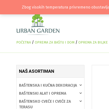
Zbog visokih temperatura privremeno obustavlja
/
/
POČETNA
OPREMA ZA BAŠTU I DOM
OPREMA ZA BILJKE
NAŠ ASORTIMAN
BAŠTENSKA I KUĆNA DEKORACIJA
BAŠTENSKI ALAT I OPREMA
BAŠTENSKO CVEĆE I CVEĆE ZA
TERASU