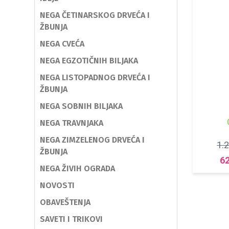
NEGA ČETINARSKOG DRVEĆA I
ŽBUNJA
NEGA CVEĆA
NEGA EGZOTIČNIH BILJAKA
NEGA LISTOPADNOG DRVEĆA I
ŽBUNJA
NEGA SOBNIH BILJAKA
NEGA TRAVNJAKA
NEGA ZIMZELENOG DRVEĆA I
1.
ŽBUNJA
6
NEGA ŽIVIH OGRADA
NOVOSTI
OBAVEŠTENJA
SAVETI I TRIKOVI