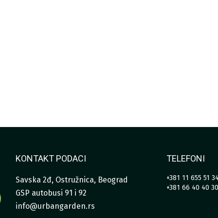
60.640,00 RSD
KONTAKT PODACI
TELEFONI
+381 11 655 51 3
Savska 2đ, Ostružnica, Beograd
+381 66 40 40 3
GSP autobusi 91 i 92
info@urbangarden.rs