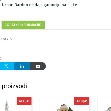
ji. Urban Garden ne daje garanciju na biljke.
DODATNE INFORMACIJE
 staklo
:
 proizvodi
AKCIJA!
AKCIJA!