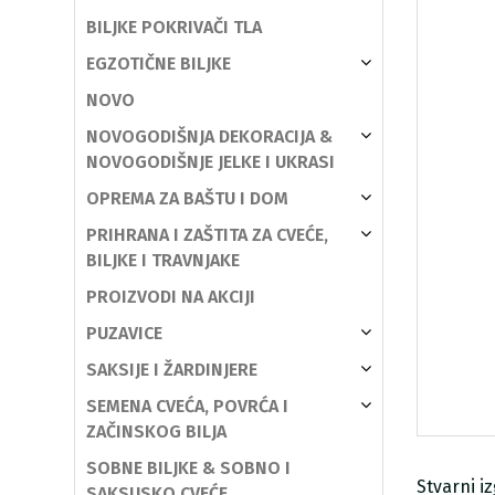
BILJKE POKRIVAČI TLA
EGZOTIČNE BILJKE
NOVO
NOVOGODIŠNJA DEKORACIJA &
NOVOGODIŠNJE JELKE I UKRASI
OPREMA ZA BAŠTU I DOM
PRIHRANA I ZAŠTITA ZA CVEĆE,
BILJKE I TRAVNJAKE
PROIZVODI NA AKCIJI
PUZAVICE
SAKSIJE I ŽARDINJERE
SEMENA CVEĆA, POVRĆA I
ZAČINSKOG BILJA
SOBNE BILJKE & SOBNO I
Stvarni i
SAKSIJSKO CVEĆE