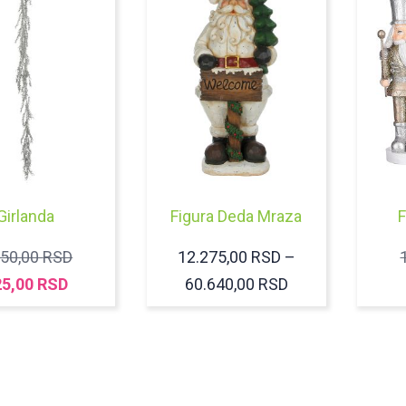
Girlanda
Figura Deda Mraza
F
ORIGINALNA
250,00
RSD
12.275,00
RSD
–
TRENUTNA
CENA
RASPON
25,00
RSD
60.640,00
RSD
CENA
JE
CENA:
JE:
BILA:
OD
625,00 RSD.
1.250,00 RSD.
12.275,00 RSD
DO