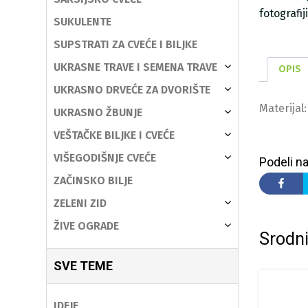
fotografi
SUKULENTE
SUPSTRATI ZA CVEĆE I BILJKE
UKRASNE TRAVE I SEMENA TRAVE
OPIS
UKRASNO DRVEĆE ZA DVORIŠTE
Materijal:
UKRASNO ŽBUNJE
VEŠTAČKE BILJKE I CVEĆE
VIŠEGODIŠNJE CVEĆE
Podeli na
ZAČINSKO BILJE
ZELENI ZID
ŽIVE OGRADE
Srodni
SVE TEME
IDEJE