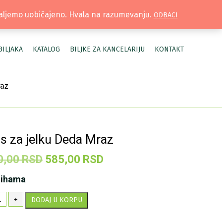
TRUŽNICA |
MOJ NALOG
šaljemo uobičajeno. Hvala na razumevanju.
ODBACI
BILJAKA
KATALOG
BILJKE ZA KANCELARIJU
KONTAKT
raz
s za jelku Deda Mraz
Originalna
Trenutna
0,00
RSD
585,00
RSD
cena
cena
lihama
je
je:
ras
+
DODAJ U KORPU
bila:
585,00 RSD.
lku
1.170,00 RSD.