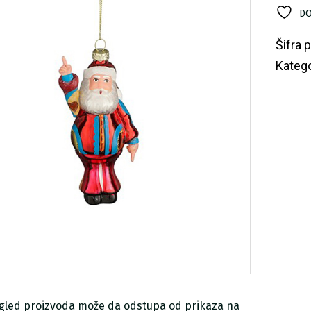
D
DO
Mr
ko
Šifra 
Katego
zgled proizvoda može da odstupa od prikaza na