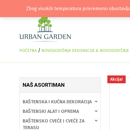
Zbog visokih temperatura privremeno obustavlja
/
POČETNA
NOVOGODIŠNJA DEKORACIJA & NOVOGODIŠNJE J
Akcija!
NAŠ ASORTIMAN
BAŠTENSKA I KUĆNA DEKORACIJA
BAŠTENSKI ALAT I OPREMA
BAŠTENSKO CVEĆE I CVEĆE ZA
TERASU