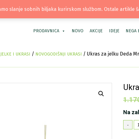
TEL: +381 66 40 40 30 | LOKACIJA: OS
mo slanje sobnih biljaka kurirskom službom. Ostale artikle 
PRODAVNICA
NOVO
AKCIJE
IDEJE
NEGA 
/
/ Ukras za jelku Deda M
ELKE I UKRASI
NOVOGODIŠNJI UKRASI
Ukra
1.17
Na za
Uk
-
za
je