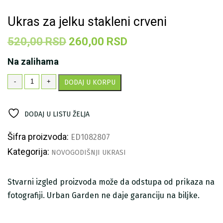
Ukras za jelku stakleni crveni
Originalna
Trenutna
520,00
RSD
260,00
RSD
cena
cena
Na zalihama
je
je:
Ukras
-
+
DODAJ U KORPU
bila:
260,00 RSD.
za
jelku
520,00 RSD.
stakleni
DODAJ U LISTU ŽELJA
crveni
količina
Šifra proizvoda:
ED1082807
Kategorija:
NOVOGODIŠNJI UKRASI
Stvarni izgled proizvoda može da odstupa od prikaza na
fotografiji. Urban Garden ne daje garanciju na biljke.