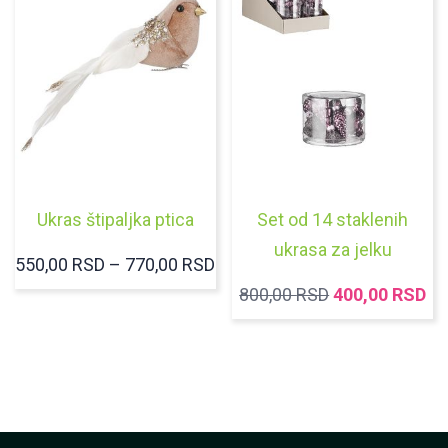
Ukras štipaljka ptica
Set od 14 staklenih
ukrasa za jelku
RASPON
550,00
RSD
–
770,00
RSD
CENA:
ORIGINALNA
TR
800,00
RSD
400,00
RSD
OD
CENA
C
550,00 RSD
JE
JE
DO
BILA:
40
770,00 RSD
800,00 RSD.