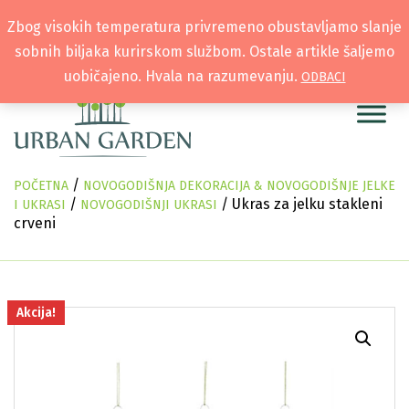
Zbog visokih temperatura privremeno obustavljamo slanje
sobnih biljaka kurirskom službom. Ostale artikle šaljemo
uobičajeno. Hvala na razumevanju.
ODBACI
/
POČETNA
NOVOGODIŠNJA DEKORACIJA & NOVOGODIŠNJE JELKE
/
/ Ukras za jelku stakleni
I UKRASI
NOVOGODIŠNJI UKRASI
crveni
Akcija!