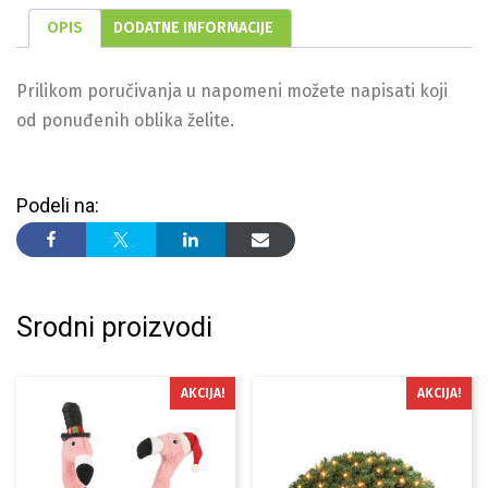
OPIS
DODATNE INFORMACIJE
Prilikom poručivanja u napomeni možete napisati koji
od ponuđenih oblika želite.
Podeli na:
Srodni proizvodi
AKCIJA!
AKCIJA!