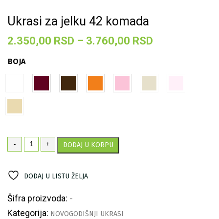
Ukrasi za jelku 42 komada
Raspon
2.350,00
RSD
–
3.760,00
RSD
cena:
BOJA
od
2.350,00 RS
do
3.760,00 RS
Ukrasi
-
+
DODAJ U KORPU
za
jelku
42
DODAJ U LISTU ŽELJA
komada
količina
Šifra proizvoda:
-
Kategorija:
NOVOGODIŠNJI UKRASI