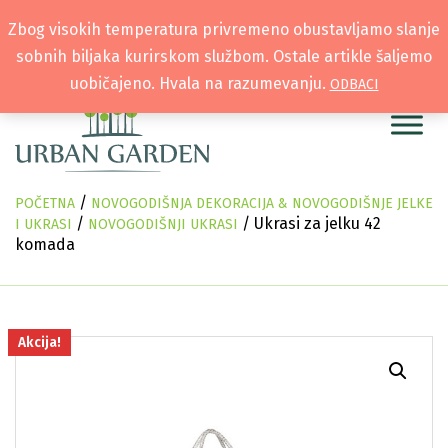
Zbog visokih temperatura privremeno obustavljamo slanje
sobnih biljaka kurirskom službom. Ostale artikle šaljemo
uobičajeno. Hvala na razumevanju.
ODBACI
/
POČETNA
NOVOGODIŠNJA DEKORACIJA & NOVOGODIŠNJE JELKE
/
/ Ukrasi za jelku 42
I UKRASI
NOVOGODIŠNJI UKRASI
komada
Akcija!