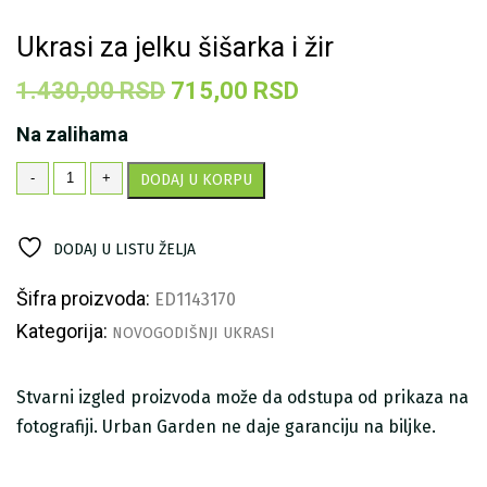
Ukrasi za jelku šišarka i žir
Originalna
Trenutna
1.430,00
RSD
715,00
RSD
cena
cena
Na zalihama
je
je:
Ukrasi
-
+
DODAJ U KORPU
bila:
715,00 RSD.
za
jelku
1.430,00 RSD.
šišarka
DODAJ U LISTU ŽELJA
i
žir
količina
Šifra proizvoda:
ED1143170
Kategorija:
NOVOGODIŠNJI UKRASI
Stvarni izgled proizvoda može da odstupa od prikaza na
fotografiji. Urban Garden ne daje garanciju na biljke.