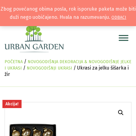
Zbog povećanog obima posla, rok isporuke paketa može biti
duži nego uobičajeno. Hvala na razumevanju.
ODBACI
/
POČETNA
NOVOGODIŠNJA DEKORACIJA & NOVOGODIŠNJE JELKE
/
/ Ukrasi za jelku šišarka i
I UKRASI
NOVOGODIŠNJI UKRASI
žir
Akcija!