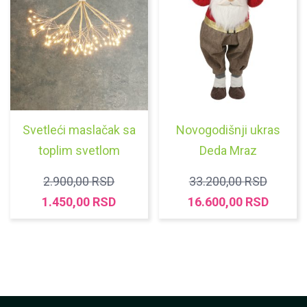
Svetleći maslačak sa
Novogodišnji ukras
toplim svetlom
Deda Mraz
ORIGINALNA
ORIGI
2.900,00
RSD
33.200,00
RSD
CENA
TRENUTNA
CENA
TRENU
1.450,00
RSD
16.600,00
RSD
JE
CENA
JE
CENA
BILA:
JE:
BILA:
JE:
2.900,00 RSD.
1.450,00 RSD.
33.200,
16.600