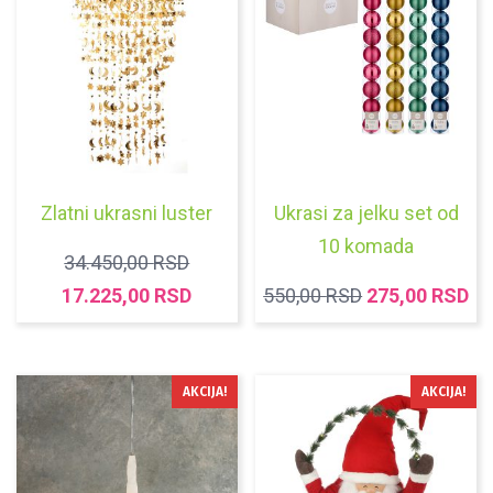
Zlatni ukrasni luster
Ukrasi za jelku set od
10 komada
ORIGINALNA
34.450,00
RSD
CENA
TRENUTNA
ORIGINALNA
TR
17.225,00
RSD
550,00
RSD
275,00
RSD
JE
CENA
CENA
C
BILA:
JE:
JE
JE
34.450,00 RSD.
17.225,00 RSD.
BILA:
27
AKCIJA!
AKCIJA!
550,00 RSD.