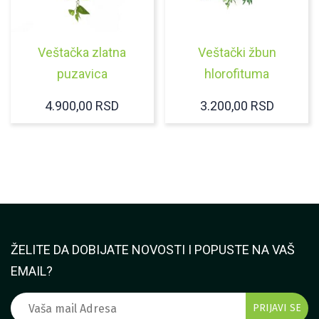
Veštačka zlatna
Veštački žbun
puzavica
hlorofituma
4.900,00
RSD
3.200,00
RSD
ŽELITE DA DOBIJATE NOVOSTI I POPUSTE NA VAŠ
EMAIL?