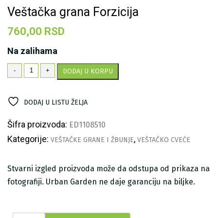
Veštačka grana Forzicija
760,00
RSD
Na zalihama
Veštačka
-
+
DODAJ U KORPU
grana
Forzicija
količina
DODAJ U LISTU ŽELJA
Šifra proizvoda:
ED1108510
Kategorije:
,
VEŠTAČKE GRANE I ŽBUNJE
VEŠTAČKO CVEĆE
Stvarni izgled proizvoda može da odstupa od prikaza na
fotografiji. Urban Garden ne daje garanciju na biljke.