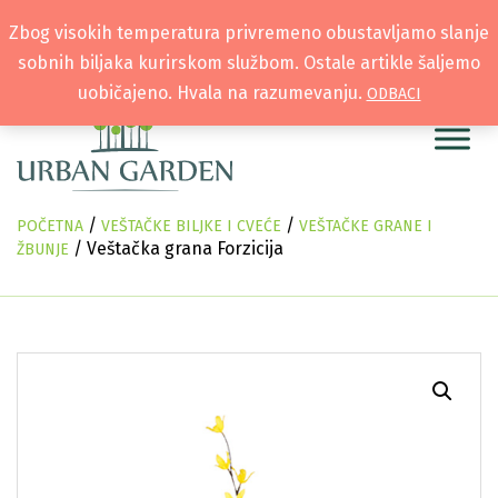
Zbog visokih temperatura privremeno obustavljamo slanje
sobnih biljaka kurirskom službom. Ostale artikle šaljemo
uobičajeno. Hvala na razumevanju.
ODBACI
/
/
POČETNA
VEŠTAČKE BILJKE I CVEĆE
VEŠTAČKE GRANE I
/ Veštačka grana Forzicija
ŽBUNJE