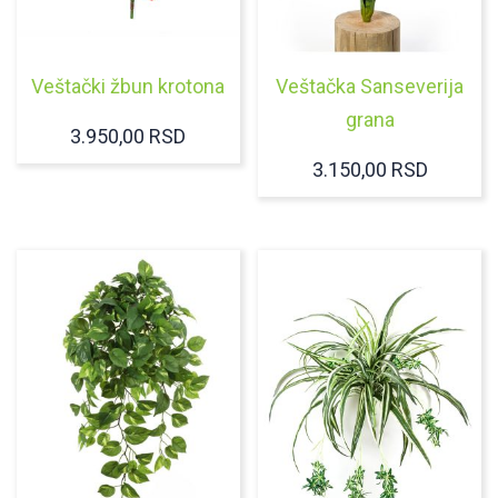
Veštački žbun krotona
Veštačka Sanseverija
grana
3.950,00
RSD
3.150,00
RSD