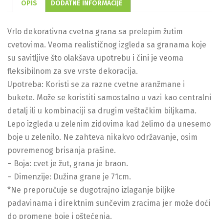
OPIS
DODATNE INFORMACIJE
Vrlo dekorativna cvetna grana sa prelepim žutim
cvetovima. Veoma realističnog izgleda sa granama koje
su savitljive što olakšava upotrebu i čini je veoma
fleksibilnom za sve vrste dekoracija.
Upotreba: Koristi se za razne cvetne aranžmane i
bukete. Može se koristiti samostalno u vazi kao centralni
detalj ili u kombinaciji sa drugim veštačkim biljkama.
Lepo izgleda u zelenim zidovima kad želimo da unesemo
boje u zelenilo. Ne zahteva nikakvo održavanje, osim
povremenog brisanja prašine.
– Boja: cvet je žut, grana je braon.
– Dimenzije: Dužina grane je 71cm.
*Ne preporučuje se dugotrajno izlaganje biljke
padavinama i direktnim sunčevim zracima jer može doći
do promene boje i oštećenja.