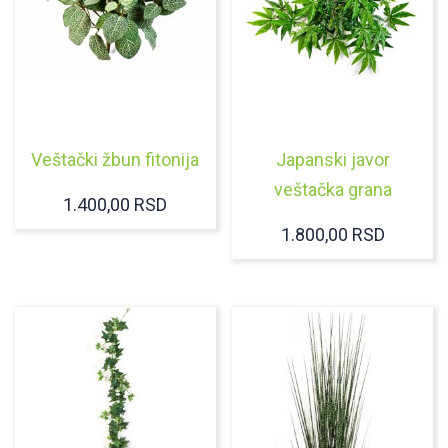
Veštački žbun fitonija
Japanski javor
veštačka grana
1.400,00
RSD
1.800,00
RSD