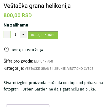
Veštačka grana helikonija
800,00
RSD
Na zalihama
Veštačka
-
+
DODAJ U KORPU
grana
helikonija
količina
DODAJ U LISTU ŽELJA
Šifra proizvoda:
ED1047968
Kategorije:
,
VEŠTAČKE GRANE I ŽBUNJE
VEŠTAČKO CVEĆE
Stvarni izgled proizvoda može da odstupa od prikaza na
fotografiji. Urban Garden ne daje garanciju na biljke.