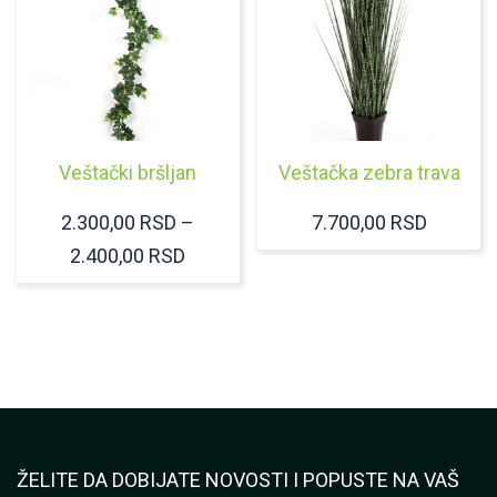
Veštački bršljan
Veštačka zebra trava
2.300,00
RSD
–
7.700,00
RSD
RASPON
2.400,00
RSD
CENA:
OD
2.300,00 RSD
DO
2.400,00 RSD
ŽELITE DA DOBIJATE NOVOSTI I POPUSTE NA VAŠ