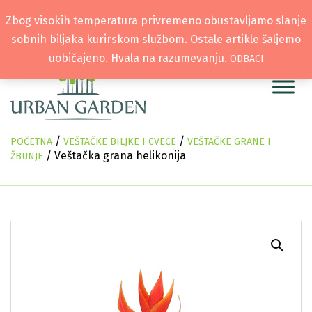
Zbog visokih temperatura privremeno obustavljamo slanje
sobnih biljaka kurirskom službom. Ostale artikle šaljemo
uobičajeno. Hvala na razumevanju.
ODBACI
/
/
POČETNA
VEŠTAČKE BILJKE I CVEĆE
VEŠTAČKE GRANE I
/ Veštačka grana helikonija
ŽBUNJE