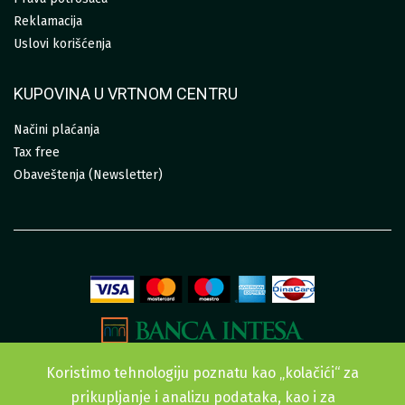
Reklamacija
Uslovi korišćenja
KUPOVINA U VRTNOM CENTRU
Načini plaćanja
Tax free
Obaveštenja (Newsletter)
Koristimo tehnologiju poznatu kao „kolačići“ za
prikupljanje i analizu podataka, kao i za