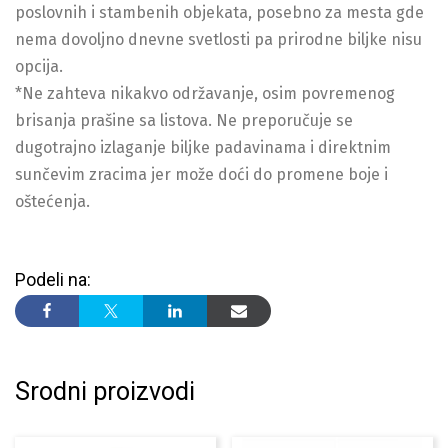
poslovnih i stambenih objekata, posebno za mesta gde
nema dovoljno dnevne svetlosti pa prirodne biljke nisu
opcija.
*Ne zahteva nikakvo održavanje, osim povremenog
brisanja prašine sa listova. Ne preporučuje se
dugotrajno izlaganje biljke padavinama i direktnim
sunčevim zracima jer može doći do promene boje i
oštećenja.
Podeli na:
Srodni proizvodi