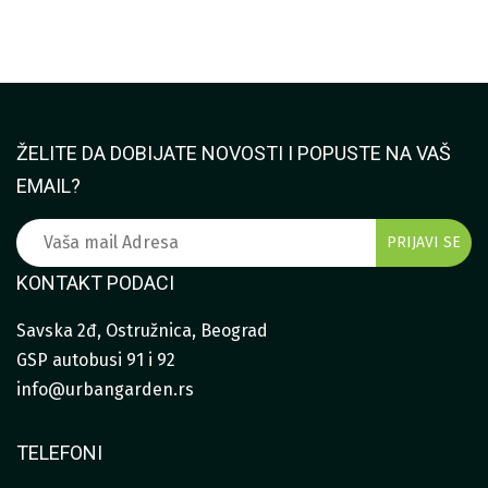
27.500
DO
33.750
ŽELITE DA DOBIJATE NOVOSTI I POPUSTE NA VAŠ
EMAIL?
KONTAKT PODACI
Savska 2đ, Ostružnica, Beograd
GSP autobusi 91 i 92
info@urbangarden.rs
TELEFONI