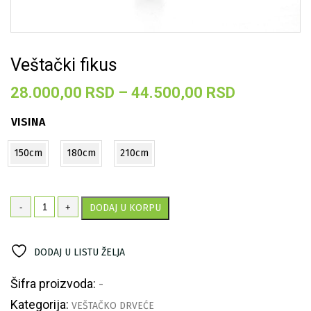
Veštački fikus
Raspon
28.000,00
RSD
–
44.500,00
RSD
cena:
VISINA
od
28.000,00
150cm
180cm
210cm
do
44.500,00
Veštački
-
+
DODAJ U KORPU
fikus
količina
DODAJ U LISTU ŽELJA
Šifra proizvoda:
-
Kategorija:
VEŠTAČKO DRVEĆE