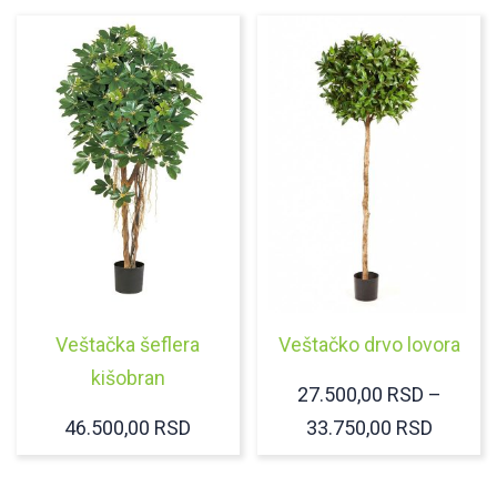
OD
32.500,00 RSD
DO
37.200,00 RSD
Veštačka šeflera
Veštačko drvo lovora
kišobran
27.500,00
RSD
–
RASPO
46.500,00
RSD
33.750,00
RSD
CENA:
OD