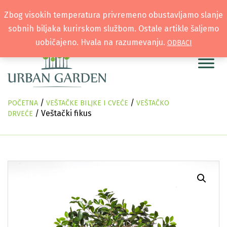
Zbog visokih temperatura privremeno obustavljamo slanje
sobnih biljaka kurirskom službom. Ostale artikle šaljemo
uobičajeno. Hvala na razumevanju.
ODBACI
/
/
POČETNA
VEŠTAČKE BILJKE I CVEĆE
VEŠTAČKO
/ Veštački fikus
DRVEĆE