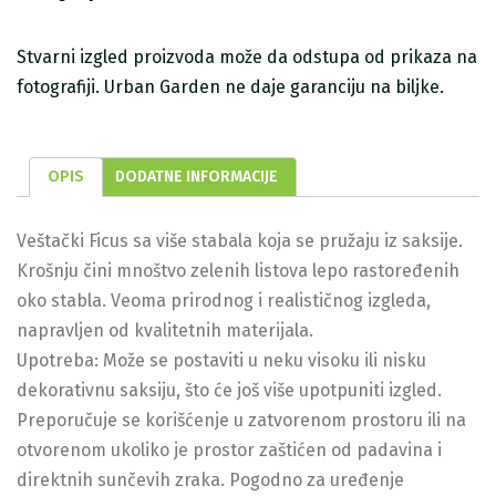
Stvarni izgled proizvoda može da odstupa od prikaza na
fotografiji. Urban Garden ne daje garanciju na biljke.
OPIS
DODATNE INFORMACIJE
Veštački Ficus sa više stabala koja se pružaju iz saksije.
Krošnju čini mnoštvo zelenih listova lepo rastoređenih
oko stabla. Veoma prirodnog i realističnog izgleda,
napravljen od kvalitetnih materijala.
Upotreba: Može se postaviti u neku visoku ili nisku
dekorativnu saksiju, što će još više upotpuniti izgled.
Preporučuje se korišćenje u zatvorenom prostoru ili na
otvorenom ukoliko je prostor zaštićen od padavina i
direktnih sunčevih zraka. Pogodno za uređenje