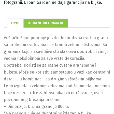
fotografiji. Urban Garden ne daje garanciju na biljke.
OPIS
DODATNE INFORMACIJE
Veštački žbun petunije je vrlo dekorativna cvetna grana
sa prelepim cvetovima i sa tamno zelenim listovima. Sa
granama koje su savitljive što olakšava upotrebu i čini je
veoma fleksibilnom za sve vrste dekoracija.
Upotreba: Koristi se za razne cvetne aranžmane i
bukete. Može se koristiti samostalno u vazi kao centralni
detalj ili u kombinaciji sa drugim veštačkim biljkama.
Lepo izgleda u zelenim zidovima kad želimo da unesemo
boje u zelenilo. Ne zahteva nikakvo održavanje, osim
povremenog brisanja prašine.
– Dimenzije: Dužina grane je 80cm.
*Ne preporučuje se dugotrajno izlaganje biljke