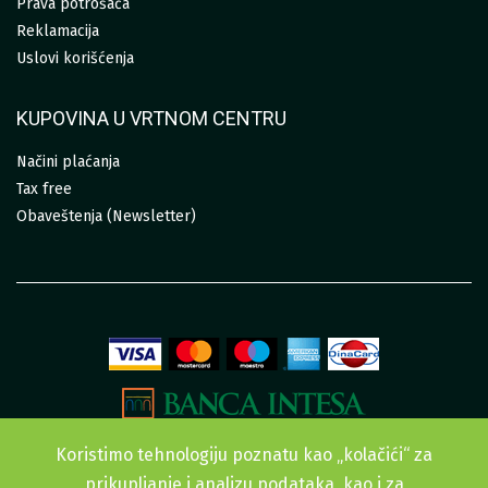
Prava potrošača
Reklamacija
Uslovi korišćenja
KUPOVINA U VRTNOM CENTRU
Načini plaćanja
Tax free
Obaveštenja (Newsletter)
Koristimo tehnologiju poznatu kao „kolačići“ za
prikupljanje i analizu podataka, kao i za