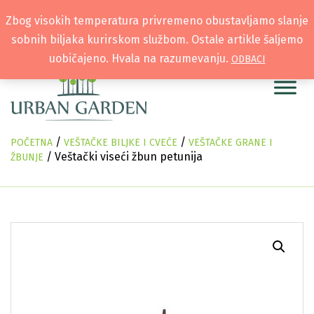
Zbog visokih temperatura privremeno obustavljamo slanje
sobnih biljaka kurirskom službom. Ostale artikle šaljemo
uobičajeno. Hvala na razumevanju.
ODBACI
/
/
POČETNA
VEŠTAČKE BILJKE I CVEĆE
VEŠTAČKE GRANE I
/ Veštački viseći žbun petunija
ŽBUNJE