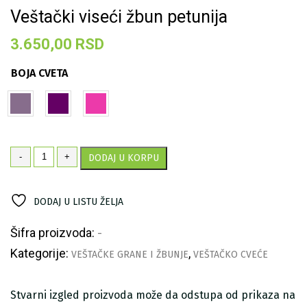
Veštački viseći žbun petunija
3.650,00
RSD
BOJA CVETA
Veštački
-
+
DODAJ U KORPU
viseći
žbun
petunija
DODAJ U LISTU ŽELJA
količina
Šifra proizvoda:
-
Kategorije:
,
VEŠTAČKE GRANE I ŽBUNJE
VEŠTAČKO CVEĆE
Stvarni izgled proizvoda može da odstupa od prikaza na