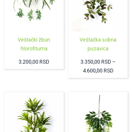
Veštački žbun
Veštačka sobna
hlorofituma
puzavica
3.200,00
RSD
3.350,00
RSD
–
RASPO
4.600,00
RSD
CENA:
OD
3.350,0
DO
4.600,0