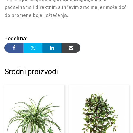
padavinama i direktnim sunčevim zracima jer može doći
do promene boje i oštećenja.
Podeli na:
Srodni proizvodi