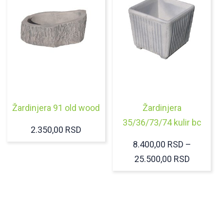
Žardinjera 91 old wood
Žardinjera
35/36/73/74 kulir bc
2.350,00
RSD
8.400,00
RSD
–
RASPO
25.500,00
RSD
CENA:
OD
8.400,
DO