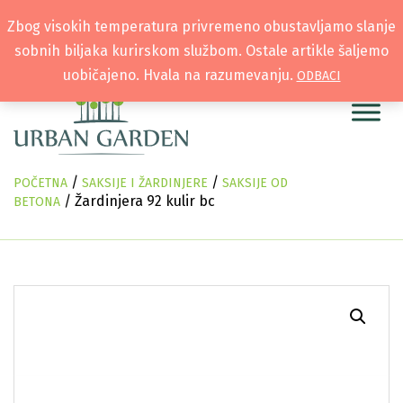
Zbog visokih temperatura privremeno obustavljamo slanje
sobnih biljaka kurirskom službom. Ostale artikle šaljemo
uobičajeno. Hvala na razumevanju.
ODBACI
/
/
POČETNA
SAKSIJE I ŽARDINJERE
SAKSIJE OD
/ Žardinjera 92 kulir bc
BETONA