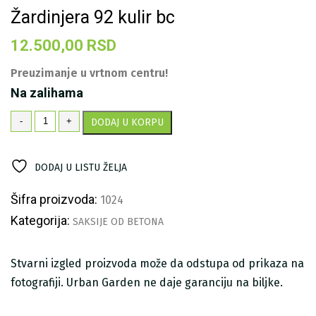
Žardinjera 92 kulir bc
12.500,00
RSD
Preuzimanje u vrtnom centru!
Na zalihama
Žardinjera
-
+
DODAJ U KORPU
92
kulir
bc
DODAJ U LISTU ŽELJA
količina
Šifra proizvoda:
1024
Kategorija:
SAKSIJE OD BETONA
Stvarni izgled proizvoda može da odstupa od prikaza na
fotografiji. Urban Garden ne daje garanciju na biljke.