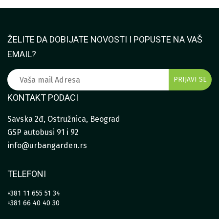
25.500
ŽELITE DA DOBIJATE NOVOSTI I POPUSTE NA VAŠ
EMAIL?
KONTAKT PODACI
Savska 2đ, Ostružnica, Beograd
GSP autobusi 91 i 92
info@urbangarden.rs
TELEFONI
+381 11 655 51 34
+381 66 40 40 30