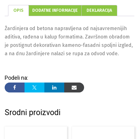
OPIS
DODATNE INFORMACIJE
DEKLARACIJA
Žardinjera od betona napravljena od najsavremenijih
aditiva, rađena u kalup formatima. Završnom obradom
je postignut dekorativan kameno-fasadni spoljni izgled,
a na dnu žardinjere nalazi se rupa za odvod vode.
Podeli na:
Srodni proizvodi