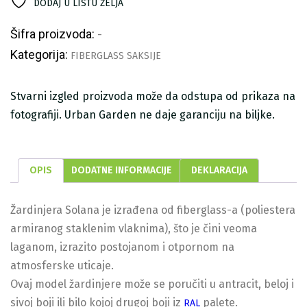
DODAJ U LISTU ŽELJA
Šifra proizvoda:
-
Kategorija:
FIBERGLASS SAKSIJE
Stvarni izgled proizvoda može da odstupa od prikaza na
fotografiji. Urban Garden ne daje garanciju na biljke.
OPIS
DODATNE INFORMACIJE
DEKLARACIJA
Žardinjera Solana je izrađena od fiberglass-a (poliestera
armiranog staklenim vlaknima), što je čini veoma
laganom, izrazito postojanom i otpornom na
atmosferske uticaje.
Ovaj model žardinjere može se poručiti u antracit, beloj i
sivoj boji ili bilo kojoj drugoj boji iz
palete.
RAL