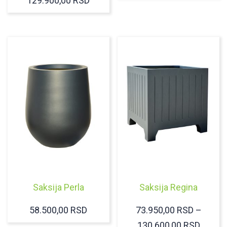
129.900,00
RSD
CENA:
OD
37.500,00 RSD
DO
129.900,00 RSD
Saksija Perla
Saksija Regina
58.500,00
RSD
73.950,00
RSD
–
RASP
130.600,00
RSD