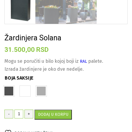
Žardinjera Solana
31.500,00
RSD
Mogu se poručiti u bilo kojoj boji iz
palete.
RAL
Izrada žardinjere je oko dve nedelje.
BOJA SAKSIJE
Žardinjera
-
+
DODAJ U KORPU
Solana
količina