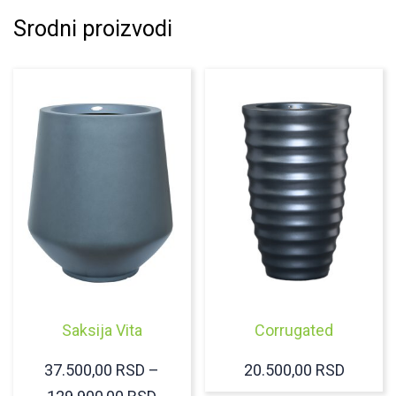
Srodni proizvodi
Saksija Vita
Corrugated
37.500,00
RSD
–
20.500,00
RSD
RASPON