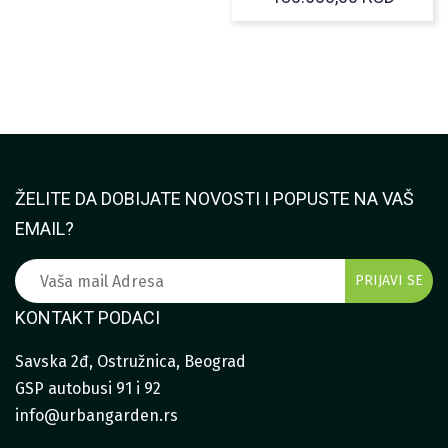
CENA:
OD
73.950
DO
130.60
ŽELITE DA DOBIJATE NOVOSTI I POPUSTE NA VAŠ
EMAIL?
KONTAKT PODACI
Savska 2đ, Ostružnica, Beograd
GSP autobusi 91 i 92
info@urbangarden.rs