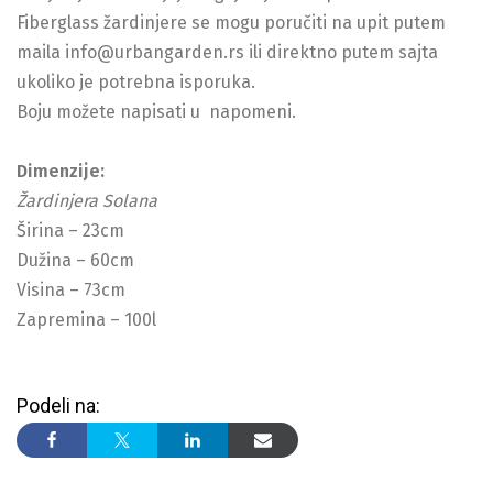
Fiberglass žardinjere se mogu poručiti na upit putem
maila info@urbangarden.rs ili direktno putem sajta
ukoliko je potrebna isporuka.
Boju možete napisati u napomeni.
Dimenzije:
Žardinjera Solana
Širina – 23cm
Dužina – 60cm
Visina – 73cm
Zapremina – 100l
Podeli na: