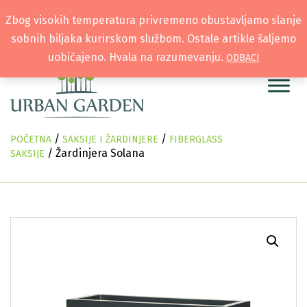
Zbog visokih temperatura privremeno obustavljamo slanje
sobnih biljaka kurirskom službom. Ostale artikle šaljemo
uobičajeno. Hvala na razumevanju.
ODBACI
/
/
POČETNA
SAKSIJE I ŽARDINJERE
FIBERGLASS
/ Žardinjera Solana
SAKSIJE