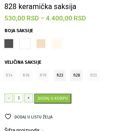
828 keramička saksija
Raspon
530,00
RSD
–
4.400,00
RSD
cena:
BOJA SAKSIJE
od
530,00 RSD
do
4.400,00 RSD
VELIČINA SAKSIJE
fi14
fi16
fi19
fi23
fi28
fi33
828
-
+
DODAJ U KORPU
keramička
saksija
količina
DODAJ U LISTU ŽELJA
Šifra proizvoda:
-