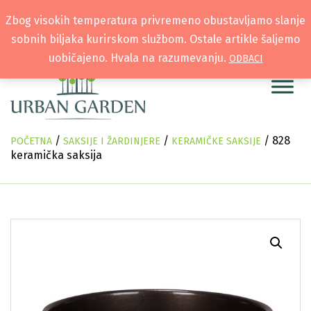
Zbog visokih temperatura privremeno obustavljamo slanje
sobnih biljaka kurirskom službom. Ostale artikle šaljemo
uobičajeno. Hvala na razumevanju.
ODBACI
/
/
/ 828
POČETNA
SAKSIJE I ŽARDINJERE
KERAMIČKE SAKSIJE
keramička saksija