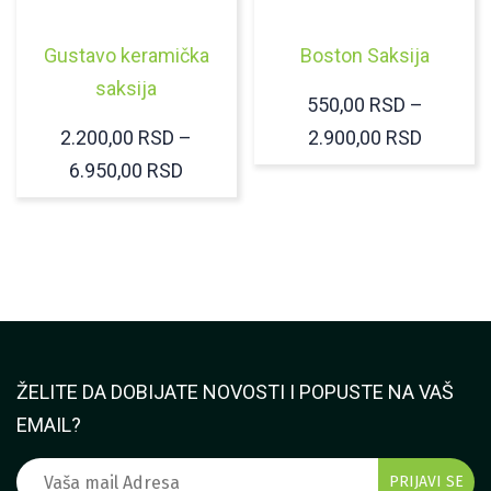
Gustavo keramička
Boston Saksija
saksija
550,00
RSD
–
RASPO
2.200,00
RSD
–
2.900,00
RSD
RASPON
CENA:
6.950,00
RSD
CENA:
OD
OD
550,00 
2.200,00 RSD
DO
DO
2.900,0
6.950,00 RSD
ŽELITE DA DOBIJATE NOVOSTI I POPUSTE NA VAŠ
EMAIL?