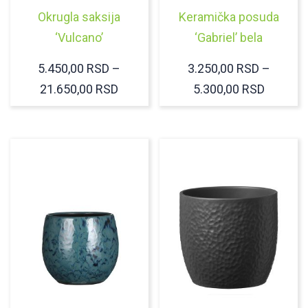
Okrugla saksija
Keramička posuda
‘Vulcano’
‘Gabriel’ bela
5.450,00
RSD
–
3.250,00
RSD
–
RASPON
RASPO
21.650,00
RSD
5.300,00
RSD
CENA:
CENA:
OD
OD
5.450,00 RSD
3.250,0
DO
DO
21.650,00 RSD
5.300,0